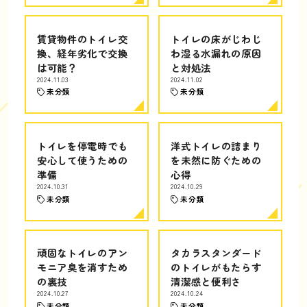
賃貸物件のトイレ交
トイレの床がじわじ
換、経年劣化で交換
わ湿る水漏れの原因
は可能？
と対処法
2024.11.03
2024.11.02
未分類
未分類
トイレを停電時でも
洋式トイレの詰まり
安心して使うための
を未然に防ぐための
準備
心得
2024.10.31
2024.10.29
未分類
未分類
頑固なトイレのアン
タカラスタンダード
モニア臭を消すため
のトイレがもたらす
の裏技
清潔感と便利さ
2024.10.27
2024.10.24
未分類
未分類