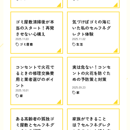
ゴミ屋敷清掃後が本
気づけばゴミの海に
当のスタート！再発
いた私のセルフネグ
させない心構え
レクト体験
2025.11.03
2025.11.02
ゴミ屋敷
生活
コンセントで火花で
実は危ない！コンセ
るときの修理交換費
ントの火花を防ぐた
用と業者選びのポイ
めの予防策と対策
ント
2025.09.23
2025.10.01
家
家
ある高齢者の孤独ゴ
家族ができること
ミ屋敷とセルフネグ
は？セルフネグレク