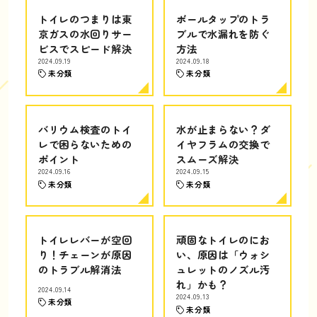
トイレのつまりは東
ボールタップのトラ
京ガスの水回りサー
ブルで水漏れを防ぐ
ビスでスピード解決
方法
2024.09.19
2024.09.18
未分類
未分類
バリウム検査のトイ
水が止まらない？ダ
レで困らないための
イヤフラムの交換で
ポイント
スムーズ解決
2024.09.16
2024.09.15
未分類
未分類
トイレレバーが空回
頑固なトイレのにお
り！チェーンが原因
い、原因は「ウォシ
のトラブル解消法
ュレットのノズル汚
れ」かも？
2024.09.14
2024.09.13
未分類
未分類