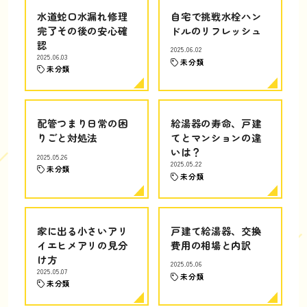
水道蛇口水漏れ修理
自宅で挑戦水栓ハン
完了その後の安心確
ドルのリフレッシュ
認
2025.06.02
2025.06.03
未分類
未分類
配管つまり日常の困
給湯器の寿命、戸建
りごと対処法
てとマンションの違
いは？
2025.05.26
2025.05.22
未分類
未分類
家に出る小さいアリ
戸建て給湯器、交換
イエヒメアリの見分
費用の相場と内訳
け方
2025.05.06
2025.05.07
未分類
未分類