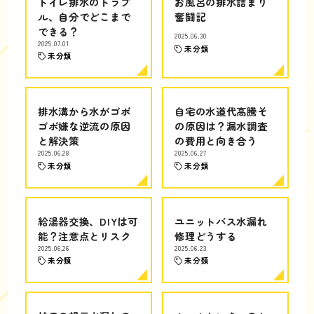
トイレ排水のトラブ
お風呂の排水詰まり
ル、自分でどこまで
奮闘記
できる？
2025.06.30
2025.07.01
未分類
未分類
排水溝から水がゴボ
自宅の水道代高騰そ
ゴボ嫌な逆流の原因
の原因は？漏水調査
と解決策
の費用と向き合う
2025.06.28
2025.06.27
未分類
未分類
給湯器交換、DIYは可
ユニットバス水漏れ
能？注意点とリスク
修理どうする
2025.06.26
2025.06.23
未分類
未分類