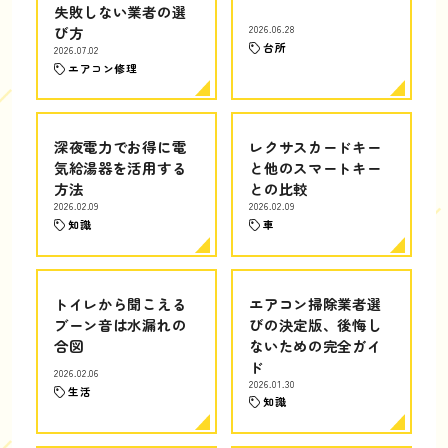
失敗しない業者の選
び方
2026.06.28
台所
2026.07.02
エアコン修理
深夜電力でお得に電
レクサスカードキー
気給湯器を活用する
と他のスマートキー
方法
との比較
2026.02.09
2026.02.09
知識
車
トイレから聞こえる
エアコン掃除業者選
ブーン音は水漏れの
びの決定版、後悔し
合図
ないための完全ガイ
ド
2026.02.06
2026.01.30
生活
知識