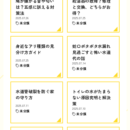
鳩が嫌がる音や匂い
給湯器の故障？修理
は？五感に訴える対
と交換、どちらがお
策法
得？
2025.07.26
2025.07.25
未分類
未分類
身近なアリ種類の見
蛇口ポタポタ水漏れ
分け方ガイド
見過ごすと怖い水道
代の話
2025.07.25
2025.07.14
未分類
未分類
水道管破裂を防ぐ家
トイレの水がたまら
の守り方
ない原因究明と解決
策
2025.07.11
2025.07.10
未分類
未分類