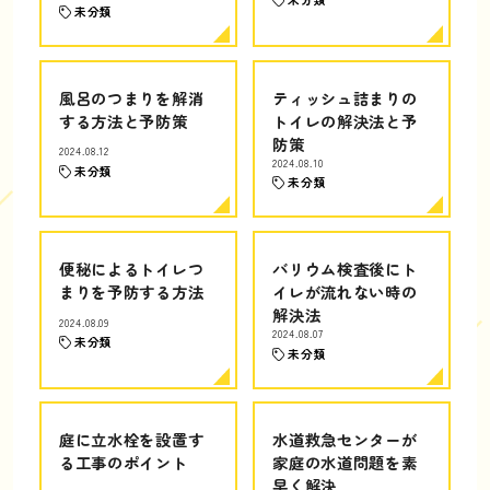
未分類
風呂のつまりを解消
ティッシュ詰まりの
する方法と予防策
トイレの解決法と予
防策
2024.08.12
2024.08.10
未分類
未分類
便秘によるトイレつ
バリウム検査後にト
まりを予防する方法
イレが流れない時の
解決法
2024.08.09
2024.08.07
未分類
未分類
庭に立水栓を設置す
水道救急センターが
る工事のポイント
家庭の水道問題を素
早く解決