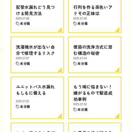
配管水漏れどう見つ
行列を作る茶色いア
ける発見方法
リその正体は
2025.07.08
2025.07.08
未分類
未分類
洗濯機水が出ない自
便器の洗浄方式に潜
分で修理するリスク
む構造の秘密
2025.07.07
2025.07.04
未分類
未分類
ユニットバス水漏れ
もう鳩に悩まない！
もしもに備える
嫌がるもので撃退成
功事例
2025.07.02
2025.07.02
未分類
未分類