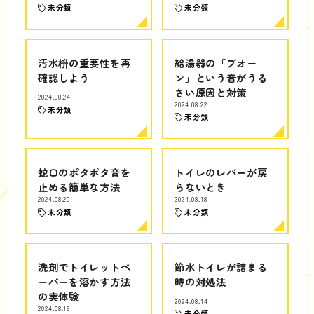
未分類
未分類
汚水枡の重要性を再
給湯器の「ブオー
確認しよう
ン」という音がうる
さい原因と対策
2024.08.24
2024.08.22
未分類
未分類
蛇口のポタポタ音を
トイレのレバーが戻
止める簡単な方法
らないとき
2024.08.20
2024.08.18
未分類
未分類
洗剤でトイレットペ
節水トイレが詰まる
ーパーを溶かす方法
時の対処法
の実体験
2024.08.14
2024.08.16
未分類