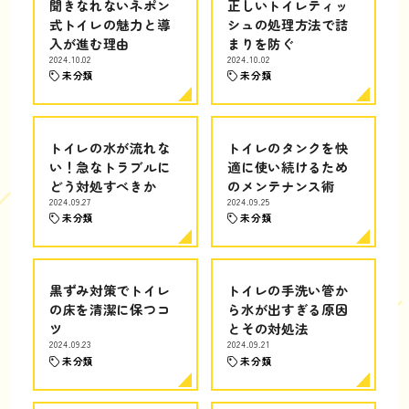
聞きなれないネポン
正しいトイレティッ
式トイレの魅力と導
シュの処理方法で詰
入が進む理由
まりを防ぐ
2024.10.02
2024.10.02
未分類
未分類
トイレの水が流れな
トイレのタンクを快
い！急なトラブルに
適に使い続けるため
どう対処すべきか
のメンテナンス術
2024.09.27
2024.09.25
未分類
未分類
黒ずみ対策でトイレ
トイレの手洗い管か
の床を清潔に保つコ
ら水が出すぎる原因
ツ
とその対処法
2024.09.23
2024.09.21
未分類
未分類