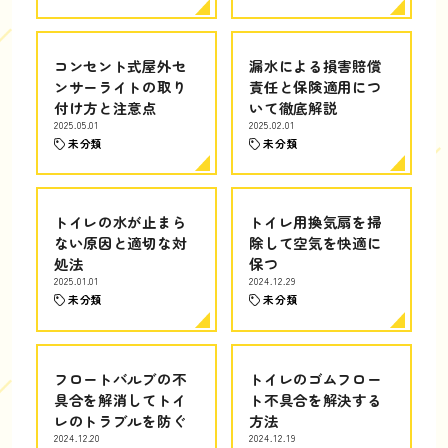
コンセント式屋外セ
漏水による損害賠償
ンサーライトの取り
責任と保険適用につ
付け方と注意点
いて徹底解説
2025.05.01
2025.02.01
未分類
未分類
トイレの水が止まら
トイレ用換気扇を掃
ない原因と適切な対
除して空気を快適に
処法
保つ
2025.01.01
2024.12.29
未分類
未分類
フロートバルブの不
トイレのゴムフロー
具合を解消してトイ
ト不具合を解決する
レのトラブルを防ぐ
方法
2024.12.20
2024.12.19