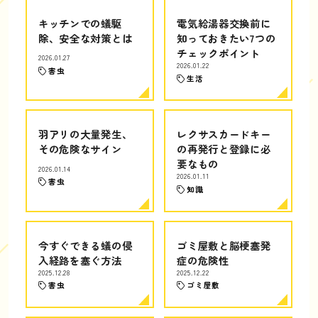
キッチンでの蟻駆
電気給湯器交換前に
除、安全な対策とは
知っておきたい7つの
チェックポイント
2026.01.27
2026.01.22
害虫
生活
羽アリの大量発生、
レクサスカードキー
その危険なサイン
の再発行と登録に必
要なもの
2026.01.14
2026.01.11
害虫
知識
今すぐできる蟻の侵
ゴミ屋敷と脳梗塞発
入経路を塞ぐ方法
症の危険性
2025.12.28
2025.12.22
害虫
ゴミ屋敷