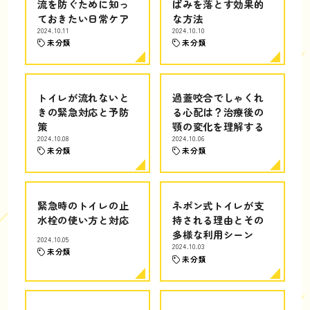
流を防ぐために知っ
ばみを落とす効果的
ておきたい日常ケア
な方法
2024.10.11
2024.10.10
未分類
未分類
トイレが流れないと
過蓋咬合でしゃくれ
きの緊急対応と予防
る心配は？治療後の
策
顎の変化を理解する
2024.10.08
2024.10.06
未分類
未分類
緊急時のトイレの止
ネポン式トイレが支
水栓の使い方と対応
持される理由とその
多様な利用シーン
2024.10.05
2024.10.03
未分類
未分類