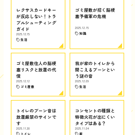
レクサスカードキー
ゴミ屋敷が招く脳梗
が反応しない！トラ
塞予備軍の危機
ブルシューティング
ガイド
2025.12.15
知識
2025.12.15
生活
ゴミ屋敷住人の脳梗
我が家のトイレから
塞リスクと放置の代
聞こえるブーンとい
償
う謎の音
2025.12.12
2025.12.09
ゴミ屋敷
生活
トイレのブーン音は
コンセントの種類と
放置厳禁のサインで
特徴火花が出にくい
す
タイプはある？
2025.11.30
2025.11.04
トイレ
家