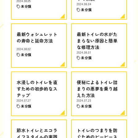
2024.08.05
2024.08.04
未分類
未分類
最新ウォシュレット
最新トイレの水がた
の寿命と延命方法
まらない原因と簡単
な修理方法
2024.08.02
2024.08.01
未分類
未分類
水浸しのトイレを直
便秘によるトイレ詰
すための初歩的なス
まりの悪夢を乗り越
テップ
えた方法
2024.07.27
2024.07.23
未分類
未分類
節水トイレとエコラ
トイレのつまりを防
イフスタイルの実践
ぐためのピーピース