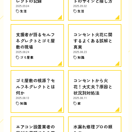
レクトの記録
トのサインと接し方
2025.09.04
2025.09.02
生活
生活
支援者が語るセルフ
コンセント火花に関
ネグレクトとゴミ屋
するよくある誤解と
敷の現場
真実
2025.08.24
2025.08.23
ゴミ屋敷
知識
ゴミ屋敷の根源？セ
コンセントから火
ルフネグレクトとは
花！大丈夫？原因と
何か
状況別対処法
2025.08.13
2025.08.11
知識
家
エアコン設置業者の
水漏れ修理プロの頼