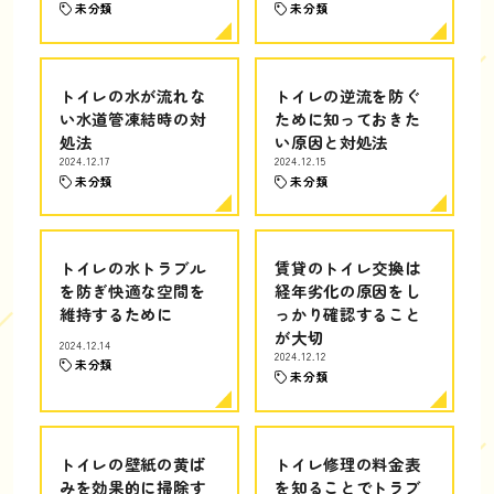
未分類
未分類
トイレの水が流れな
トイレの逆流を防ぐ
い水道管凍結時の対
ために知っておきた
処法
い原因と対処法
2024.12.17
2024.12.15
未分類
未分類
トイレの水トラブル
賃貸のトイレ交換は
を防ぎ快適な空間を
経年劣化の原因をし
維持するために
っかり確認すること
が大切
2024.12.14
2024.12.12
未分類
未分類
トイレの壁紙の黄ば
トイレ修理の料金表
みを効果的に掃除す
を知ることでトラブ