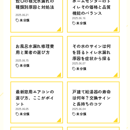
蛇口の根元水漏れの
ホームセンターのト
種類別原因と対処法
イレその価格と品質
機能のバランス
2025.06.21
2025.06.16
未分類
未分類
お風呂水漏れ修理費
その水のサインは何
用と業者の選び方
を語るトイレ水漏れ
原因を症状から探る
2025.06.15
2025.06.07
未分類
未分類
最新窓用エアコンの
戸建て給湯器の寿命
選び方、ここがポイ
は何年？交換サイン
ント
と長持ちのコツ
2025.06.05
2025.06.04
未分類
未分類