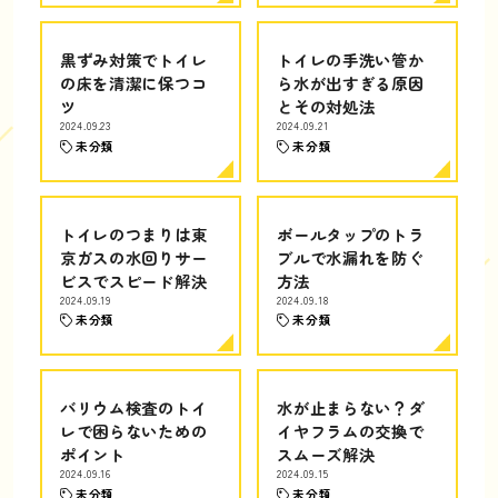
黒ずみ対策でトイレ
トイレの手洗い管か
の床を清潔に保つコ
ら水が出すぎる原因
ツ
とその対処法
2024.09.23
2024.09.21
未分類
未分類
トイレのつまりは東
ボールタップのトラ
京ガスの水回りサー
ブルで水漏れを防ぐ
ビスでスピード解決
方法
2024.09.19
2024.09.18
未分類
未分類
バリウム検査のトイ
水が止まらない？ダ
レで困らないための
イヤフラムの交換で
ポイント
スムーズ解決
2024.09.16
2024.09.15
未分類
未分類