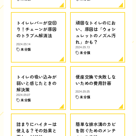
トイレレバーが空回
頑固なトイレのにお
り！チェーンが原因
い、原因は「ウォシ
のトラブル解消法
ュレットのノズル汚
れ」かも？
2024.09.14
2024.09.13
未分類
未分類
トイレの吸い込みが
便座交換で失敗しな
弱いと感じたときの
いための費用計画
解決策
2024.09.05
2024.09.07
未分類
未分類
詰まりにハイターは
簡単な排水溝のカビ
使える？その効果と
を防ぐためのメンテ