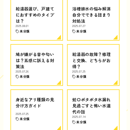
給湯器選び、戸建て
浴槽排水の悩み解消
におすすめのタイプ
自分でできる詰まり
は？
対処法
2025.08.01
2025.07.27
未分類
未分類
鳩が嫌がる音や匂い
給湯器の故障？修理
は？五感に訴える対
と交換、どちらがお
策法
得？
2025.07.26
2025.07.25
未分類
未分類
身近なアリ種類の見
蛇口ポタポタ水漏れ
分け方ガイド
見過ごすと怖い水道
代の話
2025.07.25
2025.07.14
未分類
未分類