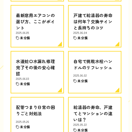
最新窓用エアコンの
戸建て給湯器の寿命
選び方、ここがポイ
は何年？交換サイン
ント
と長持ちのコツ
2025.06.05
2025.06.04
未分類
未分類
水道蛇口水漏れ修理
自宅で挑戦水栓ハン
完了その後の安心確
ドルのリフレッシュ
認
2025.06.02
2025.06.03
未分類
未分類
配管つまり日常の困
給湯器の寿命、戸建
りごと対処法
てとマンションの違
いは？
2025.05.26
2025.05.22
未分類
未分類