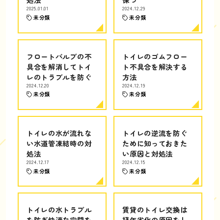
2025.01.01
2024.12.29
未分類
未分類
フロートバルブの不
トイレのゴムフロー
具合を解消してトイ
ト不具合を解決する
レのトラブルを防ぐ
方法
2024.12.20
2024.12.19
未分類
未分類
トイレの水が流れな
トイレの逆流を防ぐ
い水道管凍結時の対
ために知っておきた
処法
い原因と対処法
2024.12.17
2024.12.15
未分類
未分類
トイレの水トラブル
賃貸のトイレ交換は
を防ぎ快適な空間を
経年劣化の原因をし