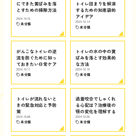
にできた黄ばみを落
トイレ詰まりを解消
とすための掃除方法
するための知恵袋的
アイデア
2024.10.16
2024.10.14
未分類
未分類
がんこなトイレの逆
トイレの水の中の黄
流を防ぐために知っ
ばみを落とす効果的
ておきたい日常ケア
な方法
2024.10.11
2024.10.10
未分類
未分類
トイレが流れないと
過蓋咬合でしゃくれ
きの緊急対応と予防
る心配は？治療後の
策
顎の変化を理解する
2024.10.08
2024.10.06
未分類
未分類