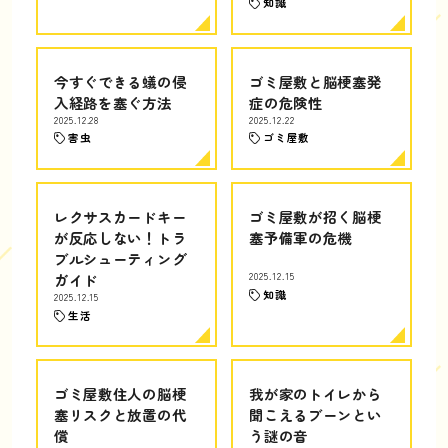
知識
今すぐできる蟻の侵
ゴミ屋敷と脳梗塞発
入経路を塞ぐ方法
症の危険性
2025.12.28
2025.12.22
害虫
ゴミ屋敷
レクサスカードキー
ゴミ屋敷が招く脳梗
が反応しない！トラ
塞予備軍の危機
ブルシューティング
ガイド
2025.12.15
知識
2025.12.15
生活
ゴミ屋敷住人の脳梗
我が家のトイレから
塞リスクと放置の代
聞こえるブーンとい
償
う謎の音