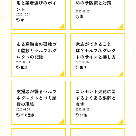
用と業者選びのポイ
めの予防策と対策
ント
2025.09.23
2025.10.01
家
家
ある高齢者の孤独ゴ
家族ができること
ミ屋敷とセルフネグ
は？セルフネグレク
レクトの記録
トのサインと接し方
2025.09.04
2025.09.02
生活
生活
支援者が語るセルフ
コンセント火花に関
ネグレクトとゴミ屋
するよくある誤解と
敷の現場
真実
2025.08.24
2025.08.23
ゴミ屋敷
知識