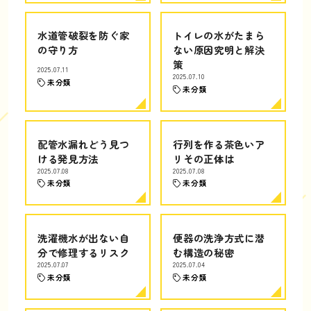
水道管破裂を防ぐ家
トイレの水がたまら
の守り方
ない原因究明と解決
策
2025.07.11
2025.07.10
未分類
未分類
配管水漏れどう見つ
行列を作る茶色いア
ける発見方法
リその正体は
2025.07.08
2025.07.08
未分類
未分類
洗濯機水が出ない自
便器の洗浄方式に潜
分で修理するリスク
む構造の秘密
2025.07.07
2025.07.04
未分類
未分類