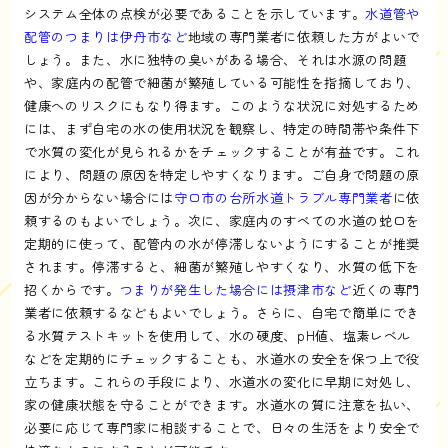
システム全体の点検が必要であることを示しています。
水道管や
配管のつまりは伊丹市など
地域の専門業者に依頼した方がよいで
しょう。また、水に独特の臭いがある場合、それは水源の問題
や、家庭内の配管で細菌が繁殖している可能性を指摘しており、
健康へのリスクにもなり得ます。このような状況に対処するため
には、まず自宅の水の使用状況を観察し、特定の時間帯や条件下
で水質の変化が見られるかをチェックすることが有益です。これ
により、問題の原因を特定しやすくなります。ご自身で問題の原
因が分からない場合には
守口市の台所水道トラブル専門業者
に依
頼するのもよいでしょう。次に、家庭内のすべての水道の蛇口を
定期的に使って、配管内の水が停滞しないようにすることが推奨
されます。停滞すると、細菌が繁殖しやすくなり、水質の低下を
招くからです。
つまりが発生した場合には摂津市など
近くの専門
業者に依頼するなどもよいでしょう。さらに、自宅で簡単にでき
る水質テストキットを使用して、水の硬度、pH値、塩素レベル
などを定期的にチェックすることも、水道水の安全を保つ上で役
立ちます。これらの手段により、水道水の変化に早期に対処し、
家の健康状態を守ることができます。水道水の質に注意を払い、
必要に応じて専門家に相談することで、日々の生活をより安全で