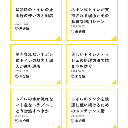
緊急時のトイレの止
ネポン式トイレが支
水栓の使い方と対応
持される理由とその
多様な利用シーン
2024.10.05
2024.10.03
未分類
未分類
聞きなれないネポン
正しいトイレティッ
式トイレの魅力と導
シュの処理方法で詰
入が進む理由
まりを防ぐ
2024.10.02
2024.10.02
未分類
未分類
トイレの水が流れな
トイレのタンクを快
い！急なトラブルに
適に使い続けるため
どう対処すべきか
のメンテナンス術
2024.09.27
2024.09.25
未分類
未分類