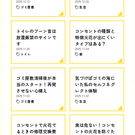
2025.12.12
2025.12.09
ゴミ屋敷
生活
トイレのブーン音は
コンセントの種類と
放置厳禁のサインで
特徴火花が出にくい
す
タイプはある？
2025.11.30
2025.11.04
トイレ
家
ゴミ屋敷清掃後が本
気づけばゴミの海に
当のスタート！再発
いた私のセルフネグ
させない心構え
レクト体験
2025.11.03
2025.11.02
ゴミ屋敷
生活
コンセントで火花で
実は危ない！コンセ
るときの修理交換費
ントの火花を防ぐた