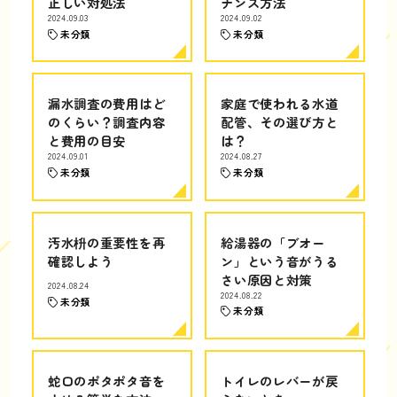
正しい対処法
ナンス方法
2024.09.03
2024.09.02
未分類
未分類
漏水調査の費用はど
家庭で使われる水道
のくらい？調査内容
配管、その選び方と
と費用の目安
は？
2024.09.01
2024.08.27
未分類
未分類
汚水枡の重要性を再
給湯器の「ブオー
確認しよう
ン」という音がうる
さい原因と対策
2024.08.24
2024.08.22
未分類
未分類
蛇口のポタポタ音を
トイレのレバーが戻