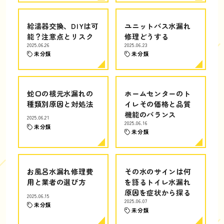
給湯器交換、DIYは可
ユニットバス水漏れ
能？注意点とリスク
修理どうする
2025.06.26
2025.06.23
未分類
未分類
蛇口の根元水漏れの
ホームセンターのト
種類別原因と対処法
イレその価格と品質
機能のバランス
2025.06.21
2025.06.16
未分類
未分類
お風呂水漏れ修理費
その水のサインは何
用と業者の選び方
を語るトイレ水漏れ
原因を症状から探る
2025.06.15
2025.06.07
未分類
未分類