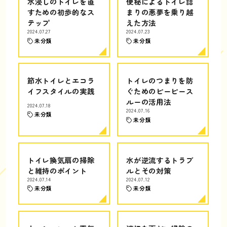
水浸しのトイレを直
便秘によるトイレ詰
すための初歩的なス
まりの悪夢を乗り越
テップ
えた方法
2024.07.27
2024.07.23
未分類
未分類
節水トイレとエコラ
トイレのつまりを防
イフスタイルの実践
ぐためのピーピース
ルーの活用法
2024.07.18
2024.07.16
未分類
未分類
トイレ換気扇の掃除
水が逆流するトラブ
と維持のポイント
ルとその対策
2024.07.14
2024.07.12
未分類
未分類