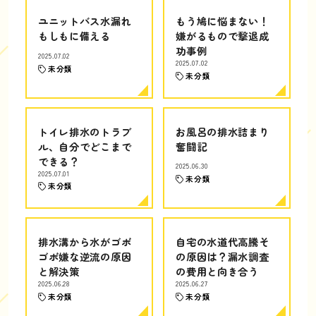
ユニットバス水漏れ
もう鳩に悩まない！
もしもに備える
嫌がるもので撃退成
功事例
2025.07.02
2025.07.02
未分類
未分類
トイレ排水のトラブ
お風呂の排水詰まり
ル、自分でどこまで
奮闘記
できる？
2025.06.30
2025.07.01
未分類
未分類
排水溝から水がゴボ
自宅の水道代高騰そ
ゴボ嫌な逆流の原因
の原因は？漏水調査
と解決策
の費用と向き合う
2025.06.28
2025.06.27
未分類
未分類