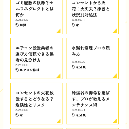
ゴミ屋敷の根源？セ
コンセントから火
ルフネグレクトとは
花！大丈夫？原因と
何か
状況別対処法
2025.08.13
2025.08.11
知識
家
エアコン設置業者の
水漏れ修理プロの頼
選び方信頼できる業
み方
者の見分け方
2025.08.06
2025.08.10
未分類
エアコン修理
コンセントの火花放
給湯器の寿命を延ば
置するとどうなる？
す、プロが教えるメ
危険性とリスク
ンテナンス術
2025.08.06
2025.08.04
家
未分類