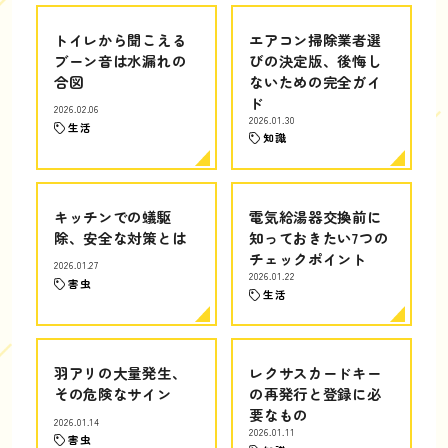
トイレから聞こえる
エアコン掃除業者選
ブーン音は水漏れの
びの決定版、後悔し
合図
ないための完全ガイ
ド
2026.02.06
2026.01.30
生活
知識
キッチンでの蟻駆
電気給湯器交換前に
除、安全な対策とは
知っておきたい7つの
チェックポイント
2026.01.27
2026.01.22
害虫
生活
羽アリの大量発生、
レクサスカードキー
その危険なサイン
の再発行と登録に必
要なもの
2026.01.14
2026.01.11
害虫