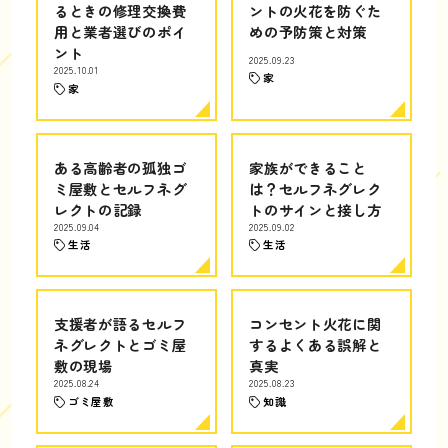
るときの修理交換費
ントの火花を防ぐた
用と業者選びのポイ
めの予防策と対策
ント
2025.09.23
2025.10.01
家
家
ある高齢者の孤独ゴ
家族ができること
ミ屋敷とセルフネグ
は？セルフネグレク
レクトの記録
トのサインと接し方
2025.09.04
2025.09.02
生活
生活
支援者が語るセルフ
コンセント火花に関
ネグレクトとゴミ屋
するよくある誤解と
敷の現場
真実
2025.08.24
2025.08.23
ゴミ屋敷
知識