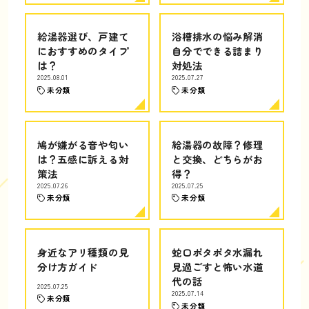
給湯器選び、戸建て
浴槽排水の悩み解消
におすすめのタイプ
自分でできる詰まり
は？
対処法
2025.08.01
2025.07.27
未分類
未分類
鳩が嫌がる音や匂い
給湯器の故障？修理
は？五感に訴える対
と交換、どちらがお
策法
得？
2025.07.26
2025.07.25
未分類
未分類
身近なアリ種類の見
蛇口ポタポタ水漏れ
分け方ガイド
見過ごすと怖い水道
代の話
2025.07.25
2025.07.14
未分類
未分類