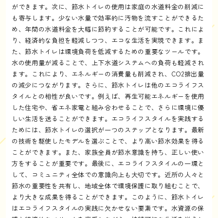
ができます。次に、節水トイレの使用は家庭の水道料金の削減に
も寄与します。少ない水量で効率的に汚物を流すことができるた
め、年間の水道料金を大幅に節約することが可能です。これによ
り、経済的な負担を軽減しつつ、エコな生活を実現できます。ま
た、節水トイレは環境負荷を低減するための重要なツールです。
水の使用量が減ることで、上下水道システムへの負荷も軽減され
ます。これにより、エネルギーの消費量も削減され、CO2排出量
の減少につながります。さらに、節水トイレは他のエコライフス
タイルとの相性が良いです。例えば、再生可能エネルギーを使用
した住宅や、省エネ家電と組み合わせることで、さらに環境に優
しい生活を送ることができます。エコライフスタイルを実践する
ためには、節水トイレの選択が一つのステップとなります。最新
の技術を駆使したモデルを選ぶことで、より高い節水効果を得る
ことができます。また、家族全員が節水意識を持ち、正しい使い
方をすることが重要です。最後に、エコライフスタイルの一環と
して、コミュニティ全体での意識向上も大切です。近所の人々と
節水の重要性を共有し、地域全体で環境保護に取り組むことで、
より大きな成果を得ることができます。このように、節水トイレ
はエコライフスタイルの実践に欠かせない要素です。水資源の保