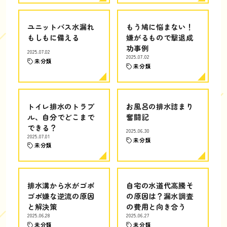
ユニットバス水漏れ
もう鳩に悩まない！
もしもに備える
嫌がるもので撃退成
功事例
2025.07.02
2025.07.02
未分類
未分類
トイレ排水のトラブ
お風呂の排水詰まり
ル、自分でどこまで
奮闘記
できる？
2025.06.30
2025.07.01
未分類
未分類
排水溝から水がゴボ
自宅の水道代高騰そ
ゴボ嫌な逆流の原因
の原因は？漏水調査
と解決策
の費用と向き合う
2025.06.28
2025.06.27
未分類
未分類