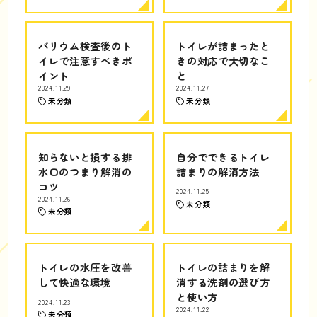
バリウム検査後のト
トイレが詰まったと
イレで注意すべきポ
きの対応で大切なこ
イント
と
2024.11.29
2024.11.27
未分類
未分類
知らないと損する排
自分でできるトイレ
水口のつまり解消の
詰まりの解消方法
コツ
2024.11.25
2024.11.26
未分類
未分類
トイレの水圧を改善
トイレの詰まりを解
して快適な環境
消する洗剤の選び方
と使い方
2024.11.23
2024.11.22
未分類