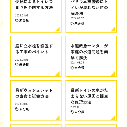
便秘によるトイレつ
バリウム検査後にト
まりを予防する方法
イレが流れない時の
解決法
2024.08.09
2024.08.07
未分類
未分類
庭に立水栓を設置す
水道救急センターが
る工事のポイント
家庭の水道問題を素
早く解決
2024.08.05
2024.08.04
未分類
未分類
最新ウォシュレット
最新トイレの水がた
の寿命と延命方法
まらない原因と簡単
な修理方法
2024.08.02
2024.08.01
未分類
未分類