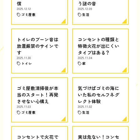
償
う謎の音
2025.12.12
2025.12.09
ゴミ屋敷
生活
トイレのブーン音は
コンセントの種類と
放置厳禁のサインで
特徴火花が出にくい
す
タイプはある？
2025.11.30
2025.11.04
トイレ
家
ゴミ屋敷清掃後が本
気づけばゴミの海に
当のスタート！再発
いた私のセルフネグ
させない心構え
レクト体験
2025.11.03
2025.11.02
ゴミ屋敷
生活
コンセントで火花で
実は危ない！コンセ