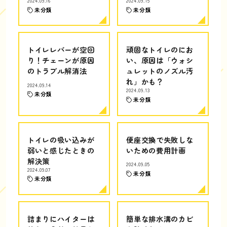
2024.09.16
2024.09.15
未分類
未分類
トイレレバーが空回
頑固なトイレのにお
り！チェーンが原因
い、原因は「ウォシ
のトラブル解消法
ュレットのノズル汚
れ」かも？
2024.09.14
2024.09.13
未分類
未分類
トイレの吸い込みが
便座交換で失敗しな
弱いと感じたときの
いための費用計画
解決策
2024.09.05
2024.09.07
未分類
未分類
詰まりにハイターは
簡単な排水溝のカビ