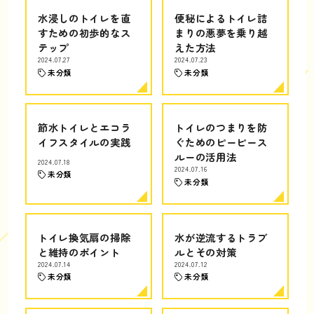
水浸しのトイレを直
便秘によるトイレ詰
すための初歩的なス
まりの悪夢を乗り越
テップ
えた方法
2024.07.27
2024.07.23
未分類
未分類
節水トイレとエコラ
トイレのつまりを防
イフスタイルの実践
ぐためのピーピース
ルーの活用法
2024.07.18
2024.07.16
未分類
未分類
トイレ換気扇の掃除
水が逆流するトラブ
と維持のポイント
ルとその対策
2024.07.14
2024.07.12
未分類
未分類