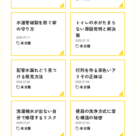
水道管破裂を防ぐ家
トイレの水がたまら
の守り方
ない原因究明と解決
策
2025.07.11
2025.07.10
未分類
未分類
配管水漏れどう見つ
行列を作る茶色いア
ける発見方法
リその正体は
2025.07.08
2025.07.08
未分類
未分類
洗濯機水が出ない自
便器の洗浄方式に潜
分で修理するリスク
む構造の秘密
2025.07.07
2025.07.04
未分類
未分類