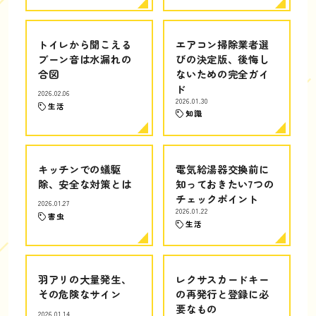
トイレから聞こえる
エアコン掃除業者選
ブーン音は水漏れの
びの決定版、後悔し
合図
ないための完全ガイ
ド
2026.02.06
2026.01.30
生活
知識
キッチンでの蟻駆
電気給湯器交換前に
除、安全な対策とは
知っておきたい7つの
チェックポイント
2026.01.27
2026.01.22
害虫
生活
羽アリの大量発生、
レクサスカードキー
その危険なサイン
の再発行と登録に必
要なもの
2026.01.14