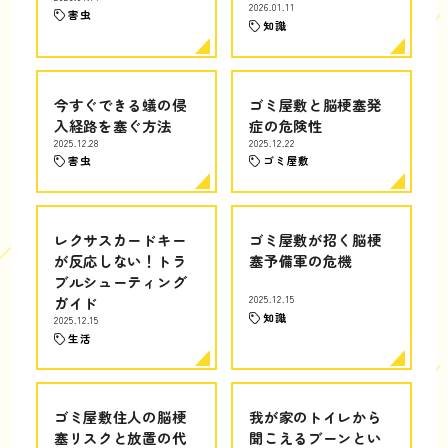
2026.01.11
害虫
知識
今すぐできる蟻の侵
ゴミ屋敷と脳梗塞発
入経路を塞ぐ方法
症の危険性
2025.12.28
2025.12.22
害虫
ゴミ屋敷
レクサスカードキー
ゴミ屋敷が招く脳梗
が反応しない！トラ
塞予備軍の危機
ブルシューティング
ガイド
2025.12.15
知識
2025.12.15
生活
ゴミ屋敷住人の脳梗
我が家のトイレから
塞リスクと放置の代
聞こえるブーンとい