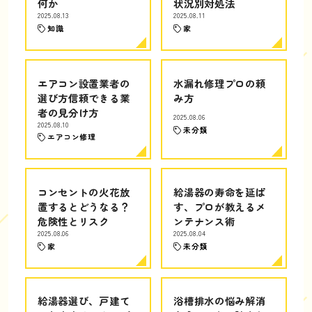
何か
状況別対処法
2025.08.13
2025.08.11
知識
家
エアコン設置業者の
水漏れ修理プロの頼
選び方信頼できる業
み方
者の見分け方
2025.08.06
2025.08.10
未分類
エアコン修理
コンセントの火花放
給湯器の寿命を延ば
置するとどうなる？
す、プロが教えるメ
危険性とリスク
ンテナンス術
2025.08.06
2025.08.04
家
未分類
給湯器選び、戸建て
浴槽排水の悩み解消