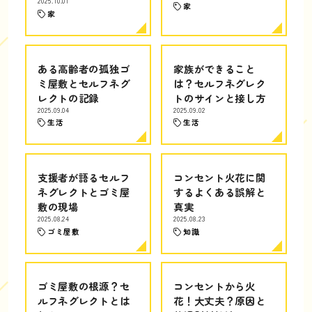
2025.10.01
家
家
ある高齢者の孤独ゴ
家族ができること
ミ屋敷とセルフネグ
は？セルフネグレク
レクトの記録
トのサインと接し方
2025.09.04
2025.09.02
生活
生活
支援者が語るセルフ
コンセント火花に関
ネグレクトとゴミ屋
するよくある誤解と
敷の現場
真実
2025.08.24
2025.08.23
ゴミ屋敷
知識
ゴミ屋敷の根源？セ
コンセントから火
ルフネグレクトとは
花！大丈夫？原因と