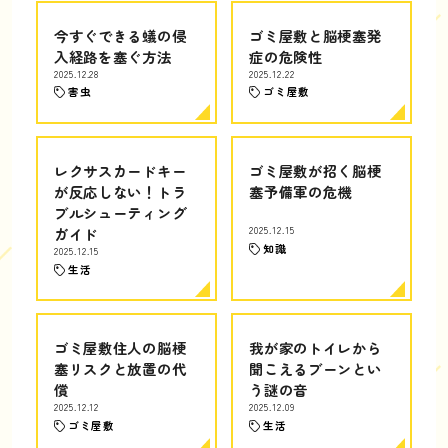
今すぐできる蟻の侵
ゴミ屋敷と脳梗塞発
入経路を塞ぐ方法
症の危険性
2025.12.28
2025.12.22
害虫
ゴミ屋敷
レクサスカードキー
ゴミ屋敷が招く脳梗
が反応しない！トラ
塞予備軍の危機
ブルシューティング
ガイド
2025.12.15
知識
2025.12.15
生活
ゴミ屋敷住人の脳梗
我が家のトイレから
塞リスクと放置の代
聞こえるブーンとい
償
う謎の音
2025.12.12
2025.12.09
ゴミ屋敷
生活