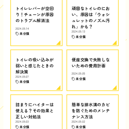
トイレレバーが空回
頑固なトイレのにお
り！チェーンが原因
い、原因は「ウォシ
のトラブル解消法
ュレットのノズル汚
れ」かも？
2024.09.14
2024.09.13
未分類
未分類
トイレの吸い込みが
便座交換で失敗しな
弱いと感じたときの
いための費用計画
解決策
2024.09.05
2024.09.07
未分類
未分類
詰まりにハイターは
簡単な排水溝のカビ
使える？その効果と
を防ぐためのメンテ
正しい対処法
ナンス方法
2024.09.03
2024.09.02
未分類
未分類