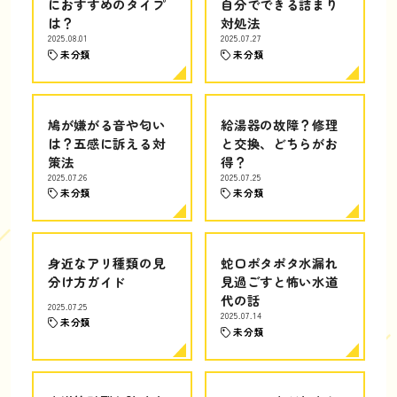
におすすめのタイプ
自分でできる詰まり
は？
対処法
2025.08.01
2025.07.27
未分類
未分類
鳩が嫌がる音や匂い
給湯器の故障？修理
は？五感に訴える対
と交換、どちらがお
策法
得？
2025.07.26
2025.07.25
未分類
未分類
身近なアリ種類の見
蛇口ポタポタ水漏れ
分け方ガイド
見過ごすと怖い水道
代の話
2025.07.25
2025.07.14
未分類
未分類