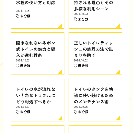
水栓の使い方と対応
持される理由とその
多様な利用シーン
2024.10.05
2024.10.03
未分類
未分類
聞きなれないネポン
正しいトイレティッ
式トイレの魅力と導
シュの処理方法で詰
入が進む理由
まりを防ぐ
2024.10.02
2024.10.02
未分類
未分類
トイレの水が流れな
トイレのタンクを快
い！急なトラブルに
適に使い続けるため
どう対処すべきか
のメンテナンス術
2024.09.27
2024.09.25
未分類
未分類