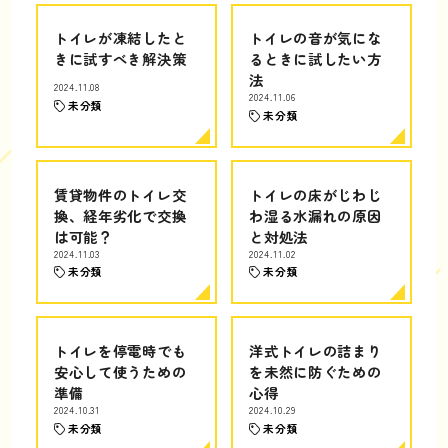
トイレが凍結したと
トイレの音が気にな
きに試すべき解決策
るときに試したい方
法
2024.11.08
2024.11.06
未分類
未分類
賃貸物件のトイレ交
トイレの床がじわじ
換、経年劣化で交換
わ湿る水漏れの原因
は可能？
と対処法
2024.11.03
2024.11.02
未分類
未分類
トイレを停電時でも
洋式トイレの詰まり
安心して使うための
を未然に防ぐための
準備
心得
2024.10.31
2024.10.29
未分類
未分類