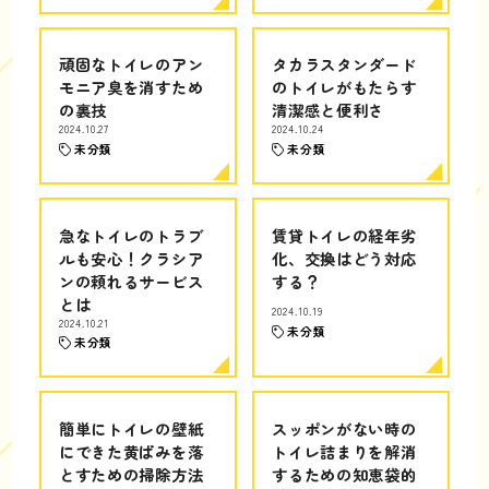
頑固なトイレのアン
タカラスタンダード
モニア臭を消すため
のトイレがもたらす
の裏技
清潔感と便利さ
2024.10.27
2024.10.24
未分類
未分類
急なトイレのトラブ
賃貸トイレの経年劣
ルも安心！クラシア
化、交換はどう対応
ンの頼れるサービス
する？
とは
2024.10.19
2024.10.21
未分類
未分類
簡単にトイレの壁紙
スッポンがない時の
にできた黄ばみを落
トイレ詰まりを解消
とすための掃除方法
するための知恵袋的