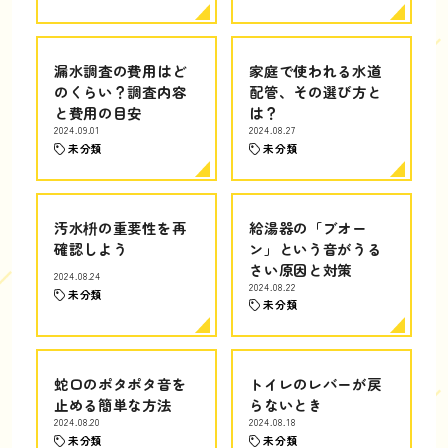
漏水調査の費用はど
家庭で使われる水道
のくらい？調査内容
配管、その選び方と
と費用の目安
は？
2024.09.01
2024.08.27
未分類
未分類
汚水枡の重要性を再
給湯器の「ブオー
確認しよう
ン」という音がうる
さい原因と対策
2024.08.24
2024.08.22
未分類
未分類
蛇口のポタポタ音を
トイレのレバーが戻
止める簡単な方法
らないとき
2024.08.20
2024.08.18
未分類
未分類