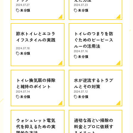
2024.07.27
2024.07.23
未分類
未分類
節水トイレとエコラ
トイレのつまりを防
イフスタイルの実践
ぐためのピーピース
ルーの活用法
2024.07.18
2024.07.16
未分類
未分類
トイレ換気扇の掃除
水が逆流するトラブ
と維持のポイント
ルとその対策
2024.07.14
2024.07.12
未分類
未分類
ウォシュレット電気
適切な雨どい掃除の
代を抑えるための実
料金とプロに依頼す
践的な方法
るメリット