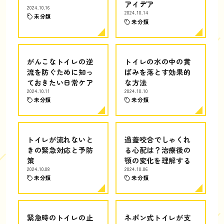
アイデア
2024.10.16
2024.10.14
未分類
未分類
がんこなトイレの逆
トイレの水の中の黄
流を防ぐために知っ
ばみを落とす効果的
ておきたい日常ケア
な方法
2024.10.11
2024.10.10
未分類
未分類
トイレが流れないと
過蓋咬合でしゃくれ
きの緊急対応と予防
る心配は？治療後の
策
顎の変化を理解する
2024.10.08
2024.10.06
未分類
未分類
緊急時のトイレの止
ネポン式トイレが支