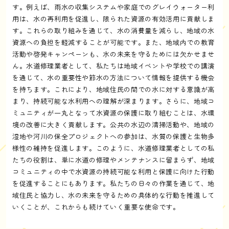
す。例えば、雨水の収集システムや家庭でのグレイウォーター利
用は、水の再利用を促進し、限られた資源の有効活用に貢献しま
す。これらの取り組みを通じて、水の消費量を減らし、地域の水
資源への負担を軽減することが可能です。また、地域内での教育
活動や啓発キャンペーンも、水の未来を守るためには欠かせませ
ん。水道修理業者として、私たちは地域イベントや学校での講演
を通じて、水の重要性や節水の方法について情報を提供する機会
を持ちます。これにより、地域住民の間での水に対する意識が高
まり、持続可能な水利用への理解が深まります。さらに、地域コ
ミュニティが一丸となって水資源の保護に取り組むことは、水環
境の改善に大きく貢献します。公共の水辺の清掃活動や、地域の
湿地や河川の保全プロジェクトへの参加は、水質の保護と生物多
様性の維持を促進します。このように、水道修理業者としての私
たちの役割は、単に水道の修理やメンテナンスに留まらず、地域
コミュニティの中で水資源の持続可能な利用と保護に向けた行動
を促進することにもあります。私たちの日々の作業を通じて、地
域住民と協力し、水の未来を守るための具体的な行動を推進して
いくことが、これからも続けていく重要な使命です。