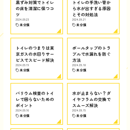
黒ずみ対策でトイレ
トイレの手洗い管か
の床を清潔に保つコ
ら水が出すぎる原因
ツ
とその対処法
2024.09.23
2024.09.21
未分類
未分類
トイレのつまりは東
ボールタップのトラ
京ガスの水回りサー
ブルで水漏れを防ぐ
ビスでスピード解決
方法
2024.09.19
2024.09.18
未分類
未分類
バリウム検査のトイ
水が止まらない？ダ
レで困らないための
イヤフラムの交換で
ポイント
スムーズ解決
2024.09.16
2024.09.15
未分類
未分類