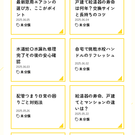
最新窓用エアコンの
戸建て給湯器の寿命
選び方、ここがポイ
は何年？交換サイン
ント
と長持ちのコツ
2025.06.05
2025.06.04
未分類
未分類
水道蛇口水漏れ修理
自宅で挑戦水栓ハン
完了その後の安心確
ドルのリフレッシュ
認
2025.06.02
2025.06.03
未分類
未分類
配管つまり日常の困
給湯器の寿命、戸建
りごと対処法
てとマンションの違
いは？
2025.05.26
2025.05.22
未分類
未分類