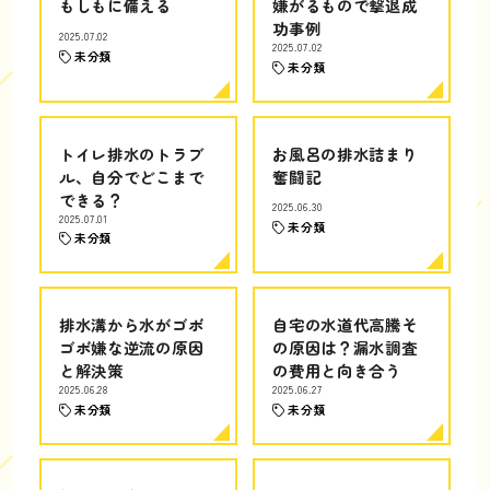
もしもに備える
嫌がるもので撃退成
功事例
2025.07.02
2025.07.02
未分類
未分類
トイレ排水のトラブ
お風呂の排水詰まり
ル、自分でどこまで
奮闘記
できる？
2025.06.30
2025.07.01
未分類
未分類
排水溝から水がゴボ
自宅の水道代高騰そ
ゴボ嫌な逆流の原因
の原因は？漏水調査
と解決策
の費用と向き合う
2025.06.28
2025.06.27
未分類
未分類