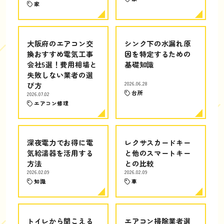
家
大阪府のエアコン交
シンク下の水漏れ原
換おすすめ電気工事
因を特定するための
会社5選！費用相場と
基礎知識
失敗しない業者の選
び方
2026.06.28
台所
2026.07.02
エアコン修理
深夜電力でお得に電
レクサスカードキー
気給湯器を活用する
と他のスマートキー
方法
との比較
2026.02.09
2026.02.09
知識
車
トイレから聞こえる
エアコン掃除業者選