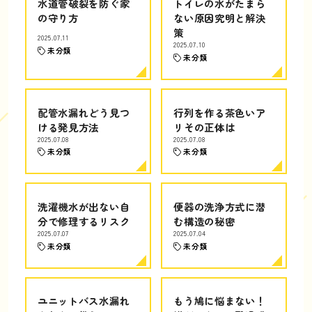
水道管破裂を防ぐ家
トイレの水がたまら
の守り方
ない原因究明と解決
策
2025.07.11
2025.07.10
未分類
未分類
配管水漏れどう見つ
行列を作る茶色いア
ける発見方法
リその正体は
2025.07.08
2025.07.08
未分類
未分類
洗濯機水が出ない自
便器の洗浄方式に潜
分で修理するリスク
む構造の秘密
2025.07.07
2025.07.04
未分類
未分類
ユニットバス水漏れ
もう鳩に悩まない！