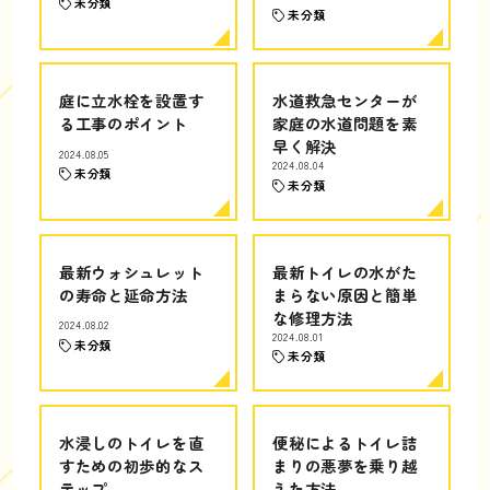
未分類
未分類
庭に立水栓を設置す
水道救急センターが
る工事のポイント
家庭の水道問題を素
早く解決
2024.08.05
2024.08.04
未分類
未分類
最新ウォシュレット
最新トイレの水がた
の寿命と延命方法
まらない原因と簡単
な修理方法
2024.08.02
2024.08.01
未分類
未分類
水浸しのトイレを直
便秘によるトイレ詰
すための初歩的なス
まりの悪夢を乗り越
テップ
えた方法