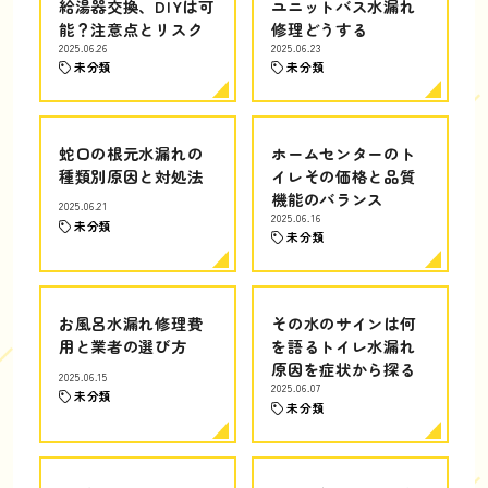
給湯器交換、DIYは可
ユニットバス水漏れ
能？注意点とリスク
修理どうする
2025.06.26
2025.06.23
未分類
未分類
蛇口の根元水漏れの
ホームセンターのト
種類別原因と対処法
イレその価格と品質
機能のバランス
2025.06.21
2025.06.16
未分類
未分類
お風呂水漏れ修理費
その水のサインは何
用と業者の選び方
を語るトイレ水漏れ
原因を症状から探る
2025.06.15
2025.06.07
未分類
未分類