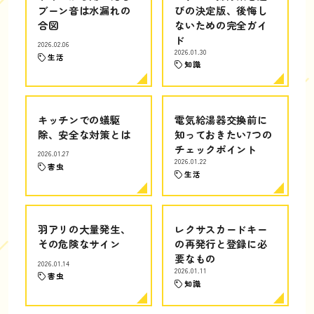
ブーン音は水漏れの
びの決定版、後悔し
合図
ないための完全ガイ
ド
2026.02.06
2026.01.30
生活
知識
キッチンでの蟻駆
電気給湯器交換前に
除、安全な対策とは
知っておきたい7つの
チェックポイント
2026.01.27
2026.01.22
害虫
生活
羽アリの大量発生、
レクサスカードキー
その危険なサイン
の再発行と登録に必
要なもの
2026.01.14
2026.01.11
害虫
知識