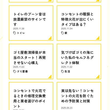
トイレのブーン音は
コンセントの種類と
放置厳禁のサインで
特徴火花が出にくい
す
タイプはある？
2025.11.30
2025.11.04
トイレ
家
ゴミ屋敷清掃後が本
気づけばゴミの海に
当のスタート！再発
いた私のセルフネグ
させない心構え
レクト体験
2025.11.03
2025.11.02
ゴミ屋敷
生活
コンセントで火花で
実は危ない！コンセ
るときの修理交換費
ントの火花を防ぐた
用と業者選びのポイ
めの予防策と対策
ント
2025.09.23