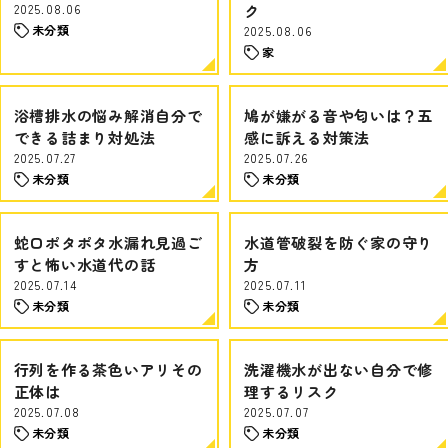
2025.08.06
ク
未分類
2025.08.06
家
浴槽排水の悩み解消自分で
鳩が嫌がる音や匂いは？五
できる詰まり対処法
感に訴える対策法
2025.07.27
2025.07.26
未分類
未分類
蛇口ポタポタ水漏れ見過ご
水道管破裂を防ぐ家の守り
すと怖い水道代の話
方
2025.07.14
2025.07.11
未分類
未分類
行列を作る茶色いアリその
洗濯機水が出ない自分で修
正体は
理するリスク
2025.07.08
2025.07.07
未分類
未分類