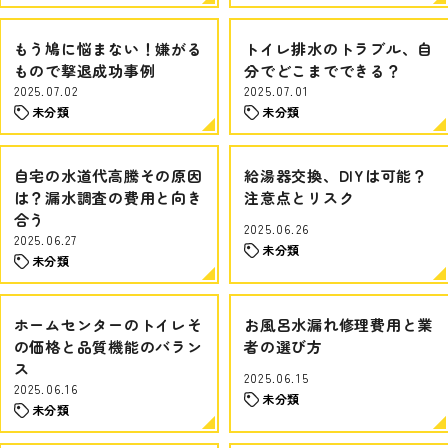
もう鳩に悩まない！嫌がる
トイレ排水のトラブル、自
もので撃退成功事例
分でどこまでできる？
2025.07.02
2025.07.01
未分類
未分類
自宅の水道代高騰その原因
給湯器交換、DIYは可能？
は？漏水調査の費用と向き
注意点とリスク
合う
2025.06.26
2025.06.27
未分類
未分類
ホームセンターのトイレそ
お風呂水漏れ修理費用と業
の価格と品質機能のバラン
者の選び方
ス
2025.06.15
2025.06.16
未分類
未分類