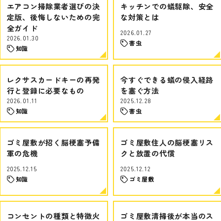
エアコン掃除業者選びの決
キッチンでの蟻駆除、安全
定版、後悔しないための完
な対策とは
全ガイド
2026.01.27
2026.01.30
害虫
知識
レクサスカードキーの再発
今すぐできる蟻の侵入経路
行と登録に必要なもの
を塞ぐ方法
2026.01.11
2025.12.28
知識
害虫
ゴミ屋敷が招く脳梗塞予備
ゴミ屋敷住人の脳梗塞リス
軍の危機
クと放置の代償
2025.12.15
2025.12.12
知識
ゴミ屋敷
コンセントの種類と特徴火
ゴミ屋敷清掃後が本当のス