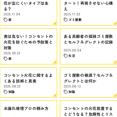
花が出にくいタイプはあ
タート！再発させない心構
る？
え
2025.11.04
2025.11.03
家
ゴミ屋敷
実は危ない！コンセントの
ある高齢者の孤独ゴミ屋敷
火花を防ぐための予防策と
とセルフネグレクトの記録
対策
2025.09.04
2025.09.23
生活
家
コンセント火花に関するよ
ゴミ屋敷の根源？セルフネ
くある誤解と真実
グレクトとは何か
2025.08.23
2025.08.13
知識
知識
水漏れ修理プロの頼み方
コンセントの火花放置する
とどうなる？危険性とリス