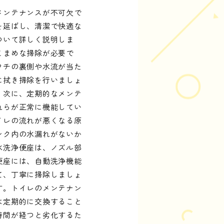
メンテナンスが不可欠で
を延ばし、清潔で快適な
ついて詳しく説明しま
こまめな掃除が必要で
フチの裏側や水流が当た
に拭き掃除を行いましょ
。次に、定期的なメンテ
れらが正常に機能してい
イレの流れが悪くなる原
ンク内の水漏れがないか
水洗浄便座は、ノズル部
便座には、自動洗浄機能
て、丁寧に掃除しましょ
す。トイレのメンテナン
は定期的に交換すること
時間が経つと劣化するた