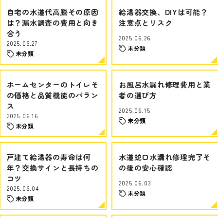
自宅の水道代高騰その原因
給湯器交換、DIYは可能？
は？漏水調査の費用と向き
注意点とリスク
合う
2025.06.26
2025.06.27
未分類
未分類
ホームセンターのトイレそ
お風呂水漏れ修理費用と業
の価格と品質機能のバラン
者の選び方
ス
2025.06.15
2025.06.16
未分類
未分類
戸建て給湯器の寿命は何
水道蛇口水漏れ修理完了そ
年？交換サインと長持ちの
の後の安心確認
コツ
2025.06.03
2025.06.04
未分類
未分類