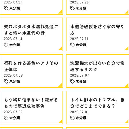
2025.07.27
2025.07.26
未分類
未分類
蛇口ポタポタ水漏れ見過ご
水道管破裂を防ぐ家の守り
すと怖い水道代の話
方
2025.07.14
2025.07.11
未分類
未分類
行列を作る茶色いアリその
洗濯機水が出ない自分で修
正体は
理するリスク
2025.07.08
2025.07.07
未分類
未分類
もう鳩に悩まない！嫌がる
トイレ排水のトラブル、自
もので撃退成功事例
分でどこまでできる？
2025.07.02
2025.07.01
未分類
未分類