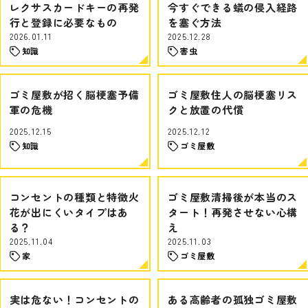
レクサスカードキーの再発
今すぐできる蟻の侵入経路
行と登録に必要なもの
を塞ぐ方法
2026.01.11
2025.12.28
知識
害虫
ゴミ屋敷が招く脳梗塞予備
ゴミ屋敷住人の脳梗塞リス
軍の危機
クと放置の代償
2025.12.15
2025.12.12
知識
ゴミ屋敷
コンセントの種類と特徴火
ゴミ屋敷清掃後が本当のス
花が出にくいタイプはあ
タート！再発させない心構
る？
え
2025.11.04
2025.11.03
家
ゴミ屋敷
実は危ない！コンセントの
ある高齢者の孤独ゴミ屋敷