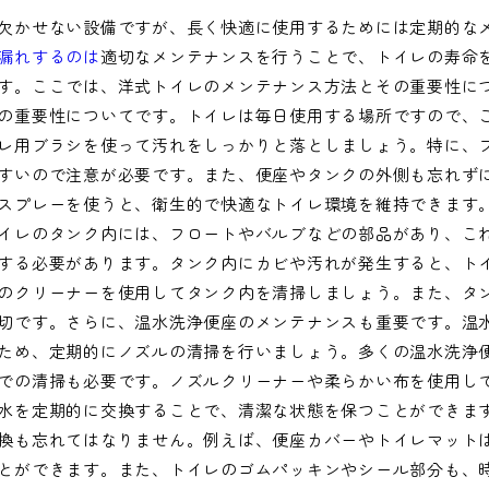
欠かせない設備ですが、長く快適に使用するためには定期的な
漏れするのは
適切なメンテナンスを行うことで、トイレの寿命
す。ここでは、洋式トイレのメンテナンス方法とその重要性に
の重要性についてです。トイレは毎日使用する場所ですので、
レ用ブラシを使って汚れをしっかりと落としましょう。特に、
すいので注意が必要です。また、便座やタンクの外側も忘れず
スプレーを使うと、衛生的で快適なトイレ環境を維持できます
イレのタンク内には、フロートやバルブなどの部品があり、こ
する必要があります。タンク内にカビや汚れが発生すると、ト
のクリーナーを使用してタンク内を清掃しましょう。また、タ
切です。さらに、温水洗浄便座のメンテナンスも重要です。温
ため、定期的にノズルの清掃を行いましょう。多くの温水洗浄
での清掃も必要です。ノズルクリーナーや柔らかい布を使用し
水を定期的に交換することで、清潔な状態を保つことができま
換も忘れてはなりません。例えば、便座カバーやトイレマット
とができます。また、トイレのゴムパッキンやシール部分も、