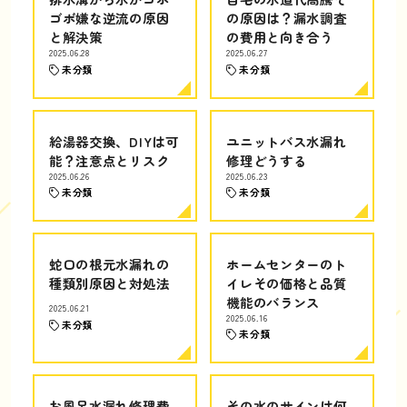
ゴボ嫌な逆流の原因
の原因は？漏水調査
と解決策
の費用と向き合う
2025.06.28
2025.06.27
未分類
未分類
給湯器交換、DIYは可
ユニットバス水漏れ
能？注意点とリスク
修理どうする
2025.06.26
2025.06.23
未分類
未分類
蛇口の根元水漏れの
ホームセンターのト
種類別原因と対処法
イレその価格と品質
機能のバランス
2025.06.21
2025.06.16
未分類
未分類
お風呂水漏れ修理費
その水のサインは何