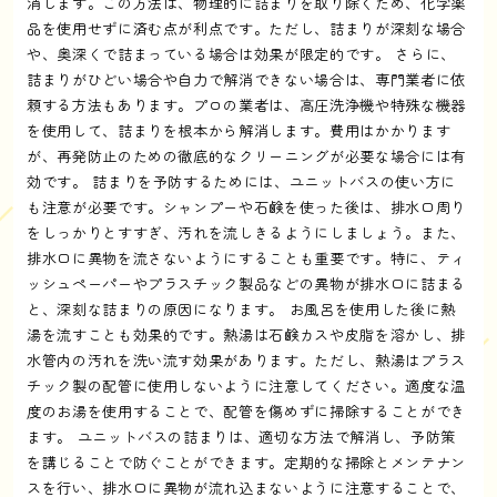
消します。この方法は、物理的に詰まりを取り除くため、化学薬
品を使用せずに済む点が利点です。ただし、詰まりが深刻な場合
や、奥深くで詰まっている場合は効果が限定的です。 さらに、
詰まりがひどい場合や自力で解消できない場合は、専門業者に依
頼する方法もあります。プロの業者は、高圧洗浄機や特殊な機器
を使用して、詰まりを根本から解消します。費用はかかります
が、再発防止のための徹底的なクリーニングが必要な場合には有
効です。 詰まりを予防するためには、ユニットバスの使い方に
も注意が必要です。シャンプーや石鹸を使った後は、排水口周り
をしっかりとすすぎ、汚れを流しきるようにしましょう。また、
排水口に異物を流さないようにすることも重要です。特に、ティ
ッシュペーパーやプラスチック製品などの異物が排水口に詰まる
と、深刻な詰まりの原因になります。 お風呂を使用した後に熱
湯を流すことも効果的です。熱湯は石鹸カスや皮脂を溶かし、排
水管内の汚れを洗い流す効果があります。ただし、熱湯はプラス
チック製の配管に使用しないように注意してください。適度な温
度のお湯を使用することで、配管を傷めずに掃除することができ
ます。 ユニットバスの詰まりは、適切な方法で解消し、予防策
を講じることで防ぐことができます。定期的な掃除とメンテナン
スを行い、排水口に異物が流れ込まないように注意することで、