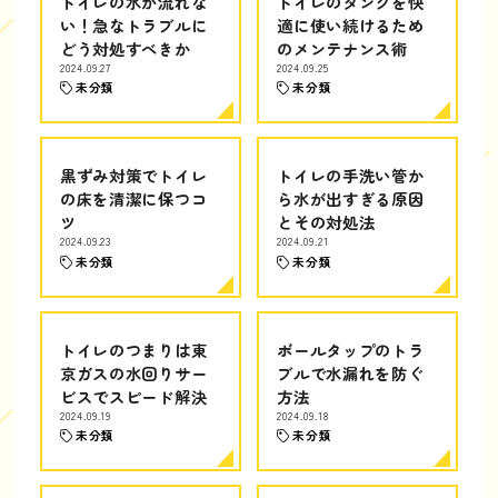
トイレの水が流れな
トイレのタンクを快
い！急なトラブルに
適に使い続けるため
どう対処すべきか
のメンテナンス術
2024.09.27
2024.09.25
未分類
未分類
黒ずみ対策でトイレ
トイレの手洗い管か
の床を清潔に保つコ
ら水が出すぎる原因
ツ
とその対処法
2024.09.23
2024.09.21
未分類
未分類
トイレのつまりは東
ボールタップのトラ
京ガスの水回りサー
ブルで水漏れを防ぐ
ビスでスピード解決
方法
2024.09.19
2024.09.18
未分類
未分類