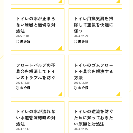
トイレの水が止まら
トイレ用換気扇を掃
ない原因と適切な対
除して空気を快適に
処法
保つ
2025.01.01
2024.12.29
未分類
未分類
フロートバルブの不
トイレのゴムフロー
具合を解消してトイ
ト不具合を解決する
レのトラブルを防ぐ
方法
2024.12.20
2024.12.19
未分類
未分類
トイレの水が流れな
トイレの逆流を防ぐ
い水道管凍結時の対
ために知っておきた
処法
い原因と対処法
2024.12.17
2024.12.15