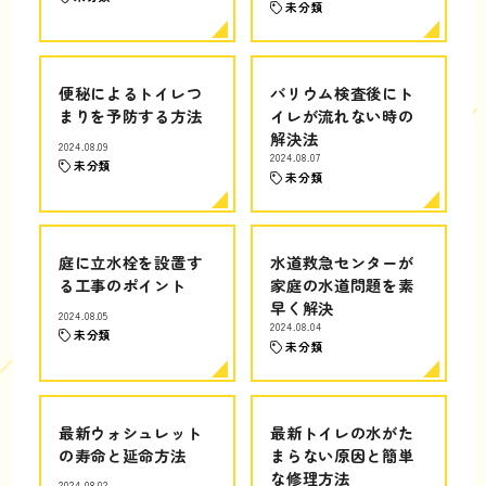
未分類
便秘によるトイレつ
バリウム検査後にト
まりを予防する方法
イレが流れない時の
解決法
2024.08.09
2024.08.07
未分類
未分類
庭に立水栓を設置す
水道救急センターが
る工事のポイント
家庭の水道問題を素
早く解決
2024.08.05
2024.08.04
未分類
未分類
最新ウォシュレット
最新トイレの水がた
の寿命と延命方法
まらない原因と簡単
な修理方法
2024.08.02