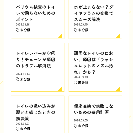
バリウム検査のトイ
水が止まらない？ダ
レで困らないための
イヤフラムの交換で
ポイント
スムーズ解決
2024.09.16
2024.09.15
未分類
未分類
トイレレバーが空回
頑固なトイレのにお
り！チェーンが原因
い、原因は「ウォシ
のトラブル解消法
ュレットのノズル汚
れ」かも？
2024.09.14
2024.09.13
未分類
未分類
トイレの吸い込みが
便座交換で失敗しな
弱いと感じたときの
いための費用計画
解決策
2024.09.05
2024.09.07
未分類
未分類