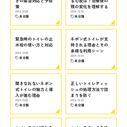
きの緊急対応と予防
る心配は？治療後の
策
顎の変化を理解する
2024.10.08
2024.10.06
未分類
未分類
緊急時のトイレの止
ネポン式トイレが支
水栓の使い方と対応
持される理由とその
多様な利用シーン
2024.10.05
2024.10.03
未分類
未分類
聞きなれないネポン
正しいトイレティッ
式トイレの魅力と導
シュの処理方法で詰
入が進む理由
まりを防ぐ
2024.10.02
2024.10.02
未分類
未分類