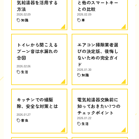
気給湯器を活用する
と他のスマートキー
方法
との比較
2026.02.09
2026.02.09
知識
車
トイレから聞こえる
エアコン掃除業者選
ブーン音は水漏れの
びの決定版、後悔し
合図
ないための完全ガイ
ド
2026.02.06
2026.01.30
生活
知識
キッチンでの蟻駆
電気給湯器交換前に
除、安全な対策とは
知っておきたい7つの
チェックポイント
2026.01.27
2026.01.22
害虫
生活