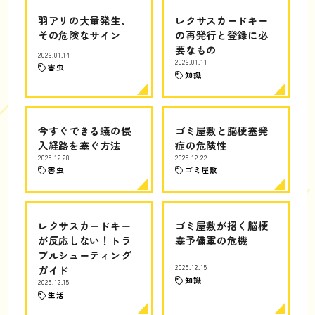
羽アリの大量発生、
レクサスカードキー
その危険なサイン
の再発行と登録に必
要なもの
2026.01.14
2026.01.11
害虫
知識
今すぐできる蟻の侵
ゴミ屋敷と脳梗塞発
入経路を塞ぐ方法
症の危険性
2025.12.28
2025.12.22
害虫
ゴミ屋敷
レクサスカードキー
ゴミ屋敷が招く脳梗
が反応しない！トラ
塞予備軍の危機
ブルシューティング
ガイド
2025.12.15
知識
2025.12.15
生活