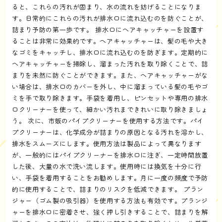
ると、これらの汚れが固まり、水の流れを妨げることになりま
す。日常的にこれらの汚れが排水口に流れ込むのを防ぐことが、
詰まり予防の第一歩です。 排水口にヘアキャッチャーを設置す
ることは非常に効果的です。ヘアキャッチャーは、髪の毛や大き
なゴミをキャッチし、排水口に流れ込むのを防ぎます。定期的に
ヘアキャッチャーを掃除し、溜まった汚れを取り除くことで、詰
まりを未然に防ぐことができます。また、ヘアキャッチャーがな
い場合は、排水口のカバーを外し、中に溜まっている髪の毛やゴ
ミを手で取り除きます。手袋を着用し、ピンセットや専用の排水
口クリーナーを使って、細かい汚れまできれいに取り除きましょ
う。 次に、市販のパイプクリーナーを使用する方法です。パイ
プクリーナーは、化学成分が詰まりの原因となる汚れを溶かし、
排水をスムーズにします。使用方法は製品によって異なります
が、一般的にはパイプクリーナーを排水口に注ぎ、一定時間放置
した後、大量の水で洗い流します。使用時には換気を十分に行
い、手袋を着用することをお勧めします。月に一度の頻度で予防
的に使用することで、詰まりのリスクを低減できます。 プラン
ジャー（ゴム製の吸引器）を使用する方法も有効です。プランジ
ャーを排水口に密着させ、強く押し引きすることで、詰まりを解