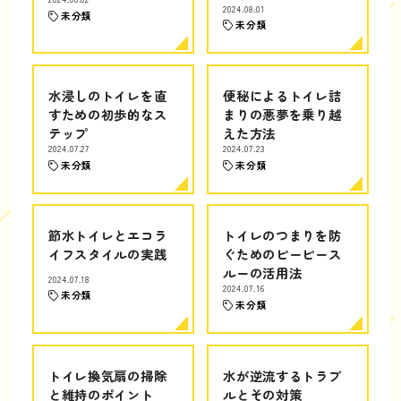
2024.08.01
未分類
未分類
水浸しのトイレを直
便秘によるトイレ詰
すための初歩的なス
まりの悪夢を乗り越
テップ
えた方法
2024.07.27
2024.07.23
未分類
未分類
節水トイレとエコラ
トイレのつまりを防
イフスタイルの実践
ぐためのピーピース
ルーの活用法
2024.07.18
2024.07.16
未分類
未分類
トイレ換気扇の掃除
水が逆流するトラブ
と維持のポイント
ルとその対策