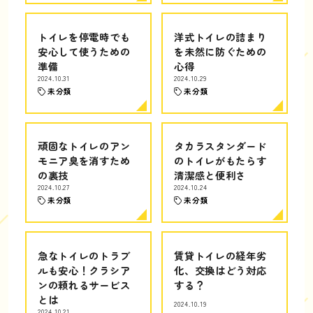
トイレを停電時でも
洋式トイレの詰まり
安心して使うための
を未然に防ぐための
準備
心得
2024.10.31
2024.10.29
未分類
未分類
頑固なトイレのアン
タカラスタンダード
モニア臭を消すため
のトイレがもたらす
の裏技
清潔感と便利さ
2024.10.27
2024.10.24
未分類
未分類
急なトイレのトラブ
賃貸トイレの経年劣
ルも安心！クラシア
化、交換はどう対応
ンの頼れるサービス
する？
とは
2024.10.19
2024.10.21