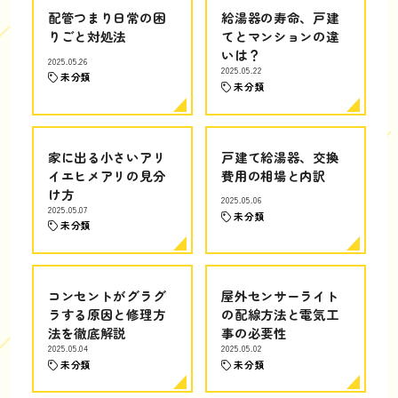
配管つまり日常の困
給湯器の寿命、戸建
りごと対処法
てとマンションの違
いは？
2025.05.26
2025.05.22
未分類
未分類
家に出る小さいアリ
戸建て給湯器、交換
イエヒメアリの見分
費用の相場と内訳
け方
2025.05.06
2025.05.07
未分類
未分類
コンセントがグラグ
屋外センサーライト
ラする原因と修理方
の配線方法と電気工
法を徹底解説
事の必要性
2025.05.04
2025.05.02
未分類
未分類