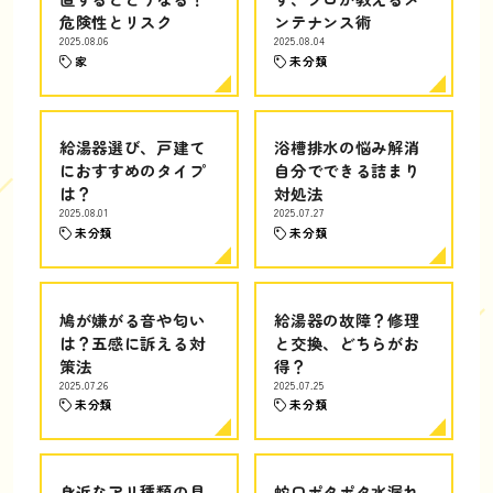
危険性とリスク
ンテナンス術
2025.08.06
2025.08.04
家
未分類
給湯器選び、戸建て
浴槽排水の悩み解消
におすすめのタイプ
自分でできる詰まり
は？
対処法
2025.08.01
2025.07.27
未分類
未分類
鳩が嫌がる音や匂い
給湯器の故障？修理
は？五感に訴える対
と交換、どちらがお
策法
得？
2025.07.26
2025.07.25
未分類
未分類
身近なアリ種類の見
蛇口ポタポタ水漏れ