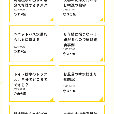
分で修理するリスク
む構造の秘密
2025.07.07
2025.07.04
未分類
未分類
ユニットバス水漏れ
もう鳩に悩まない！
もしもに備える
嫌がるもので撃退成
功事例
2025.07.02
2025.07.02
未分類
未分類
トイレ排水のトラブ
お風呂の排水詰まり
ル、自分でどこまで
奮闘記
できる？
2025.06.30
2025.07.01
未分類
未分類
排水溝から水がゴボ
自宅の水道代高騰そ