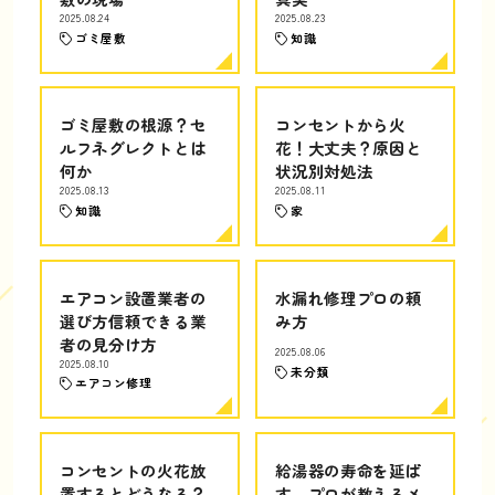
2025.08.24
2025.08.23
ゴミ屋敷
知識
ゴミ屋敷の根源？セ
コンセントから火
ルフネグレクトとは
花！大丈夫？原因と
何か
状況別対処法
2025.08.13
2025.08.11
知識
家
エアコン設置業者の
水漏れ修理プロの頼
選び方信頼できる業
み方
者の見分け方
2025.08.06
2025.08.10
未分類
エアコン修理
コンセントの火花放
給湯器の寿命を延ば
置するとどうなる？
す、プロが教えるメ