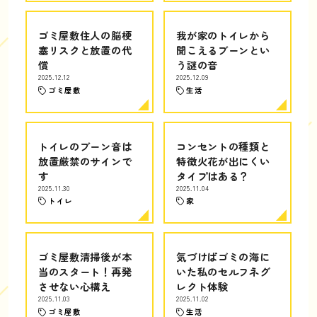
ゴミ屋敷住人の脳梗
我が家のトイレから
塞リスクと放置の代
聞こえるブーンとい
償
う謎の音
2025.12.12
2025.12.09
ゴミ屋敷
生活
トイレのブーン音は
コンセントの種類と
放置厳禁のサインで
特徴火花が出にくい
す
タイプはある？
2025.11.30
2025.11.04
トイレ
家
ゴミ屋敷清掃後が本
気づけばゴミの海に
当のスタート！再発
いた私のセルフネグ
させない心構え
レクト体験
2025.11.03
2025.11.02
ゴミ屋敷
生活