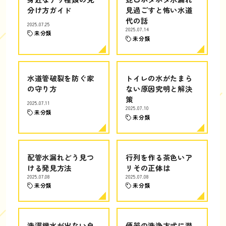
分け方ガイド
見過ごすと怖い水道
代の話
2025.07.25
2025.07.14
未分類
未分類
水道管破裂を防ぐ家
トイレの水がたまら
の守り方
ない原因究明と解決
策
2025.07.11
2025.07.10
未分類
未分類
配管水漏れどう見つ
行列を作る茶色いア
ける発見方法
リその正体は
2025.07.08
2025.07.08
未分類
未分類
洗濯機水が出ない自
便器の洗浄方式に潜