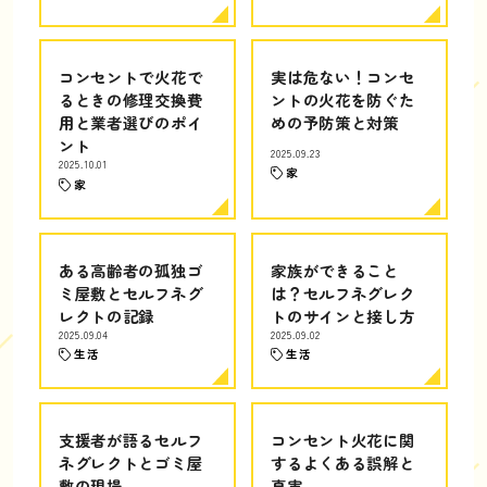
コンセントで火花で
実は危ない！コンセ
るときの修理交換費
ントの火花を防ぐた
用と業者選びのポイ
めの予防策と対策
ント
2025.09.23
2025.10.01
家
家
ある高齢者の孤独ゴ
家族ができること
ミ屋敷とセルフネグ
は？セルフネグレク
レクトの記録
トのサインと接し方
2025.09.04
2025.09.02
生活
生活
支援者が語るセルフ
コンセント火花に関
ネグレクトとゴミ屋
するよくある誤解と
敷の現場
真実