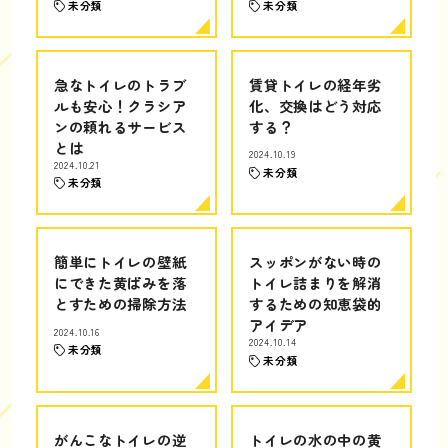
未分類
未分類
急なトイレのトラブ
賃貸トイレの経年劣
ルも安心！クラシア
化、交換はどう対応
ンの頼れるサービス
する？
とは
2024.10.19
2024.10.21
未分類
未分類
簡単にトイレの壁紙
スッポンがない時の
にできた黄ばみを落
トイレ詰まりを解消
とすための掃除方法
するための知恵袋的
アイデア
2024.10.16
2024.10.14
未分類
未分類
がんこなトイレの逆
トイレの水の中の黄