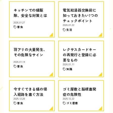
キッチンでの蟻駆
電気給湯器交換前に
除、安全な対策とは
知っておきたい7つの
チェックポイント
2026.01.27
2026.01.22
害虫
生活
羽アリの大量発生、
レクサスカードキー
その危険なサイン
の再発行と登録に必
要なもの
2026.01.14
2026.01.11
害虫
知識
今すぐできる蟻の侵
ゴミ屋敷と脳梗塞発
入経路を塞ぐ方法
症の危険性
2025.12.28
2025.12.22
害虫
ゴミ屋敷