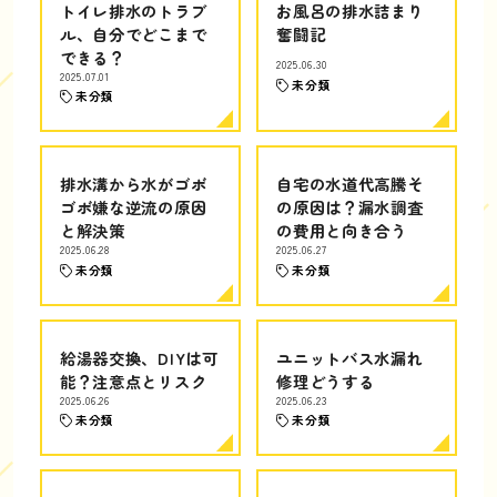
トイレ排水のトラブ
お風呂の排水詰まり
ル、自分でどこまで
奮闘記
できる？
2025.06.30
2025.07.01
未分類
未分類
排水溝から水がゴボ
自宅の水道代高騰そ
ゴボ嫌な逆流の原因
の原因は？漏水調査
と解決策
の費用と向き合う
2025.06.28
2025.06.27
未分類
未分類
給湯器交換、DIYは可
ユニットバス水漏れ
能？注意点とリスク
修理どうする
2025.06.26
2025.06.23
未分類
未分類