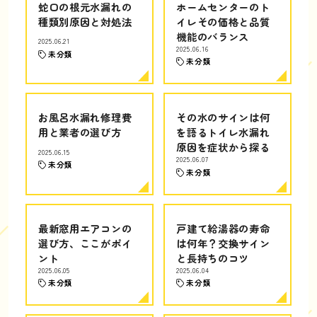
蛇口の根元水漏れの
ホームセンターのト
種類別原因と対処法
イレその価格と品質
機能のバランス
2025.06.21
2025.06.16
未分類
未分類
お風呂水漏れ修理費
その水のサインは何
用と業者の選び方
を語るトイレ水漏れ
原因を症状から探る
2025.06.15
2025.06.07
未分類
未分類
最新窓用エアコンの
戸建て給湯器の寿命
選び方、ここがポイ
は何年？交換サイン
ント
と長持ちのコツ
2025.06.05
2025.06.04
未分類
未分類