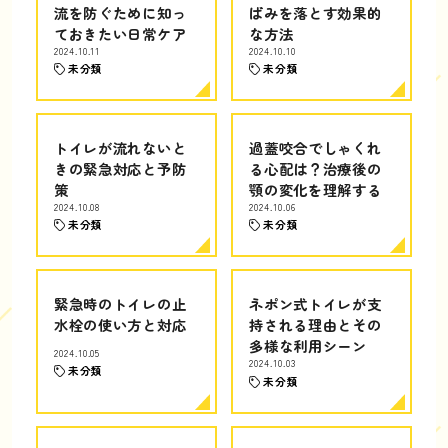
流を防ぐために知っ
ばみを落とす効果的
ておきたい日常ケア
な方法
2024.10.11
2024.10.10
未分類
未分類
トイレが流れないと
過蓋咬合でしゃくれ
きの緊急対応と予防
る心配は？治療後の
策
顎の変化を理解する
2024.10.08
2024.10.06
未分類
未分類
緊急時のトイレの止
ネポン式トイレが支
水栓の使い方と対応
持される理由とその
多様な利用シーン
2024.10.05
2024.10.03
未分類
未分類