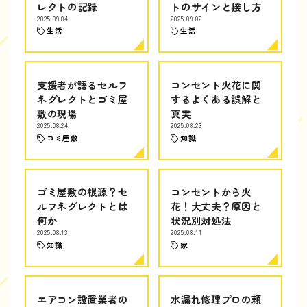
レクトの記録
トのサインと接し方
2025.09.04
2025.09.02
生活
生活
支援者が語るセルフ
コンセント火花に関
ネグレクトとゴミ屋
するよくある誤解と
敷の現場
真実
2025.08.24
2025.08.23
ゴミ屋敷
知識
ゴミ屋敷の根源？セ
コンセントから火
ルフネグレクトとは
花！大丈夫？原因と
何か
状況別対処法
2025.08.13
2025.08.11
知識
家
エアコン設置業者の
水漏れ修理プロの頼