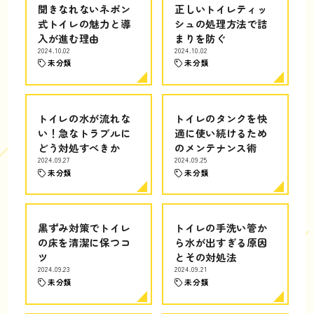
聞きなれないネポン
正しいトイレティッ
式トイレの魅力と導
シュの処理方法で詰
入が進む理由
まりを防ぐ
2024.10.02
2024.10.02
未分類
未分類
トイレの水が流れな
トイレのタンクを快
い！急なトラブルに
適に使い続けるため
どう対処すべきか
のメンテナンス術
2024.09.27
2024.09.25
未分類
未分類
黒ずみ対策でトイレ
トイレの手洗い管か
の床を清潔に保つコ
ら水が出すぎる原因
ツ
とその対処法
2024.09.23
2024.09.21
未分類
未分類