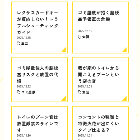
レクサスカードキー
ゴミ屋敷が招く脳梗
が反応しない！トラ
塞予備軍の危機
ブルシューティング
ガイド
2025.12.15
知識
2025.12.15
生活
ゴミ屋敷住人の脳梗
我が家のトイレから
塞リスクと放置の代
聞こえるブーンとい
償
う謎の音
2025.12.12
2025.12.09
ゴミ屋敷
生活
トイレのブーン音は
コンセントの種類と
放置厳禁のサインで
特徴火花が出にくい
す
タイプはある？
2025.11.30
2025.11.04