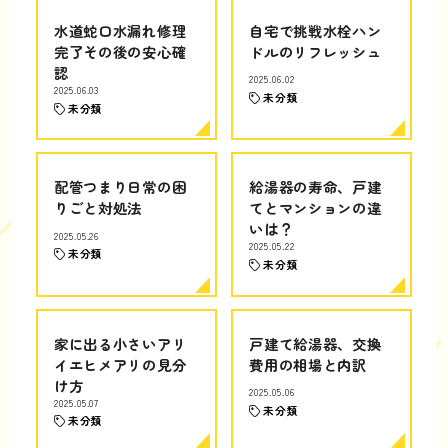
水道蛇口水漏れ修理
自宅で挑戦水栓ハン
完了その後の安心確
ドルのリフレッシュ
認
2025.06.02
2025.06.03
未分類
未分類
配管つまり日常の困
給湯器の寿命、戸建
りごと対処法
てとマンションの違
いは？
2025.05.26
2025.05.22
未分類
未分類
家に出る小さいアリ
戸建て給湯器、交換
イエヒメアリの見分
費用の相場と内訳
け方
2025.05.06
2025.05.07
未分類
未分類