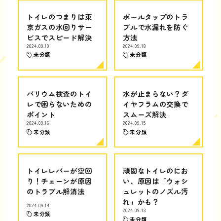
トイレのつまりは東
ボールタップのトラ
京ガスの水回りサー
ブルで水漏れを防ぐ
ビスでスピード解決
方法
2024.09.19
2024.09.18
未分類
未分類
バリウム検査のトイ
水が止まらない？ダ
レで困らないための
イヤフラムの交換で
ポイント
スムーズ解決
2024.09.16
2024.09.15
未分類
未分類
トイレレバーが空回
頑固なトイレのにお
り！チェーンが原因
い、原因は「ウォシ
のトラブル解消法
ュレットのノズル汚
れ」かも？
2024.09.14
2024.09.13
未分類
未分類