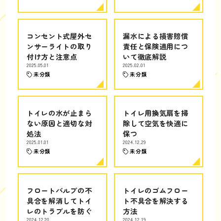
コンセント式屋外セ
漏水による損害賠償
ンサーライトの取り
責任と保険適用につ
付け方と注意点
いて徹底解説
2025.05.01
2025.02.01
未分類
未分類
トイレの水が止まら
トイレ用換気扇を掃
ない原因と適切な対
除して空気を快適に
処法
保つ
2025.01.01
2024.12.29
未分類
未分類
フロートバルブの不
トイレのゴムフロー
具合を解消してトイ
ト不具合を解決する
レのトラブルを防ぐ
方法
2024.12.20
2024.12.19