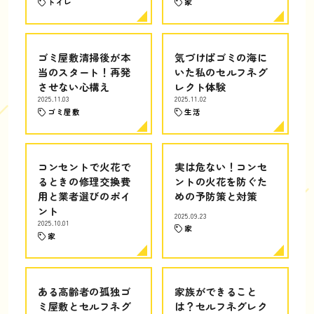
トイレ
家
ゴミ屋敷清掃後が本
気づけばゴミの海に
当のスタート！再発
いた私のセルフネグ
させない心構え
レクト体験
2025.11.03
2025.11.02
ゴミ屋敷
生活
コンセントで火花で
実は危ない！コンセ
るときの修理交換費
ントの火花を防ぐた
用と業者選びのポイ
めの予防策と対策
ント
2025.09.23
2025.10.01
家
家
ある高齢者の孤独ゴ
家族ができること
ミ屋敷とセルフネグ
は？セルフネグレク