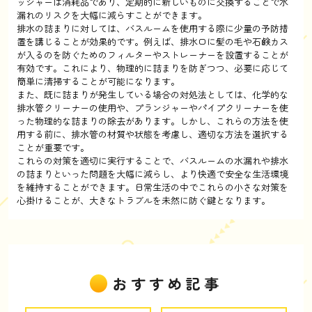
ッシャーは消耗品であり、定期的に新しいものに交換することで水
漏れのリスクを大幅に減らすことができます。
排水の詰まりに対しては、バスルームを使用する際に少量の予防措
置を講じることが効果的です。例えば、排水口に髪の毛や石鹸カス
が入るのを防ぐためのフィルターやストレーナーを設置することが
有効です。これにより、物理的に詰まりを防ぎつつ、必要に応じて
簡単に清掃することが可能になります。
また、既に詰まりが発生している場合の対処法としては、化学的な
排水管クリーナーの使用や、プランジャーやパイプクリーナーを使
った物理的な詰まりの除去があります。しかし、これらの方法を使
用する前に、排水管の材質や状態を考慮し、適切な方法を選択する
ことが重要です。
これらの対策を適切に実行することで、バスルームの水漏れや排水
の詰まりといった問題を大幅に減らし、より快適で安全な生活環境
を維持することができます。日常生活の中でこれらの小さな対策を
心掛けることが、大きなトラブルを未然に防ぐ鍵となります。
おすすめ記事