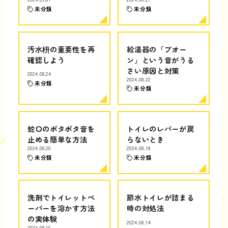
未分類
未分類
汚水枡の重要性を再
給湯器の「ブオー
確認しよう
ン」という音がうる
さい原因と対策
2024.08.24
2024.08.22
未分類
未分類
蛇口のポタポタ音を
トイレのレバーが戻
止める簡単な方法
らないとき
2024.08.20
2024.08.18
未分類
未分類
洗剤でトイレットペ
節水トイレが詰まる
ーパーを溶かす方法
時の対処法
の実体験
2024.08.14
2024.08.16