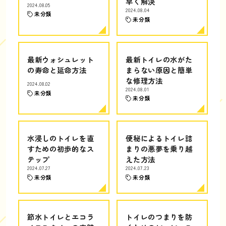
早く解決
2024.08.05
2024.08.04
未分類
未分類
最新ウォシュレット
最新トイレの水がた
の寿命と延命方法
まらない原因と簡単
な修理方法
2024.08.02
2024.08.01
未分類
未分類
水浸しのトイレを直
便秘によるトイレ詰
すための初歩的なス
まりの悪夢を乗り越
テップ
えた方法
2024.07.27
2024.07.23
未分類
未分類
節水トイレとエコラ
トイレのつまりを防