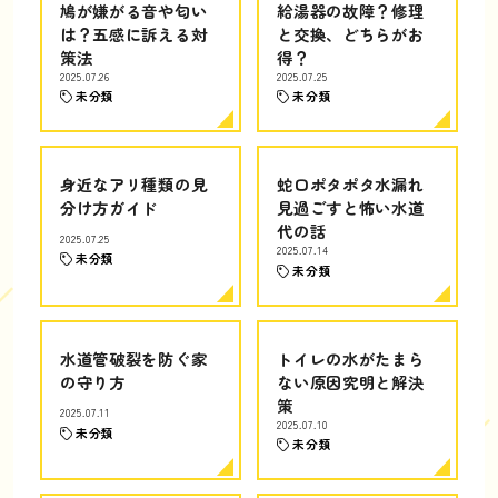
鳩が嫌がる音や匂い
給湯器の故障？修理
は？五感に訴える対
と交換、どちらがお
策法
得？
2025.07.26
2025.07.25
未分類
未分類
身近なアリ種類の見
蛇口ポタポタ水漏れ
分け方ガイド
見過ごすと怖い水道
代の話
2025.07.25
2025.07.14
未分類
未分類
水道管破裂を防ぐ家
トイレの水がたまら
の守り方
ない原因究明と解決
策
2025.07.11
2025.07.10
未分類
未分類