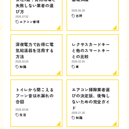
失敗しない業者の選
び方
2026.06.28
台所
2026.07.02
エアコン修理
深夜電力でお得に電
レクサスカードキー
気給湯器を活用する
と他のスマートキー
方法
との比較
2026.02.09
2026.02.09
知識
車
トイレから聞こえる
エアコン掃除業者選
ブーン音は水漏れの
びの決定版、後悔し
合図
ないための完全ガイ
ド
2026.02.06
2026.01.30
生活
知識