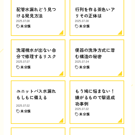
配管水漏れどう見つ
行列を作る茶色いア
ける発見方法
リその正体は
2025.07.08
2025.07.08
未分類
未分類
洗濯機水が出ない自
便器の洗浄方式に潜
分で修理するリスク
む構造の秘密
2025.07.07
2025.07.04
未分類
未分類
ユニットバス水漏れ
もう鳩に悩まない！
もしもに備える
嫌がるもので撃退成
功事例
2025.07.02
2025.07.02
未分類
未分類