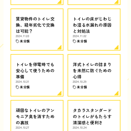
賃貸物件のトイレ交
トイレの床がじわじ
換、経年劣化で交換
わ湿る水漏れの原因
は可能？
と対処法
2024.11.03
2024.11.02
未分類
未分類
トイレを停電時でも
洋式トイレの詰まり
安心して使うための
を未然に防ぐための
準備
心得
2024.10.31
2024.10.29
未分類
未分類
頑固なトイレのアン
タカラスタンダード
モニア臭を消すため
のトイレがもたらす
の裏技
清潔感と便利さ
2024.10.27
2024.10.24