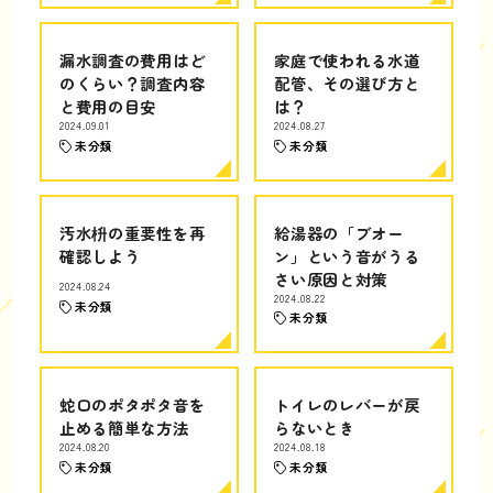
漏水調査の費用はど
家庭で使われる水道
のくらい？調査内容
配管、その選び方と
と費用の目安
は？
2024.09.01
2024.08.27
未分類
未分類
汚水枡の重要性を再
給湯器の「ブオー
確認しよう
ン」という音がうる
さい原因と対策
2024.08.24
2024.08.22
未分類
未分類
蛇口のポタポタ音を
トイレのレバーが戻
止める簡単な方法
らないとき
2024.08.20
2024.08.18
未分類
未分類