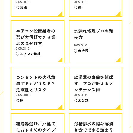
2025.08.13
2025.08.11
知識
家
エアコン設置業者の
水漏れ修理プロの頼
選び方信頼できる業
み方
者の見分け方
2025.08.06
2025.08.10
未分類
エアコン修理
コンセントの火花放
給湯器の寿命を延ば
置するとどうなる？
す、プロが教えるメ
危険性とリスク
ンテナンス術
2025.08.06
2025.08.04
家
未分類
給湯器選び、戸建て
浴槽排水の悩み解消
におすすめのタイプ
自分でできる詰まり