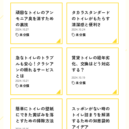
頑固なトイレのアン
タカラスタンダード
モニア臭を消すため
のトイレがもたらす
の裏技
清潔感と便利さ
2024.10.27
2024.10.24
未分類
未分類
急なトイレのトラブ
賃貸トイレの経年劣
ルも安心！クラシア
化、交換はどう対応
ンの頼れるサービス
する？
とは
2024.10.19
2024.10.21
未分類
未分類
簡単にトイレの壁紙
スッポンがない時の
にできた黄ばみを落
トイレ詰まりを解消
とすための掃除方法
するための知恵袋的
アイデア
2024.10.16