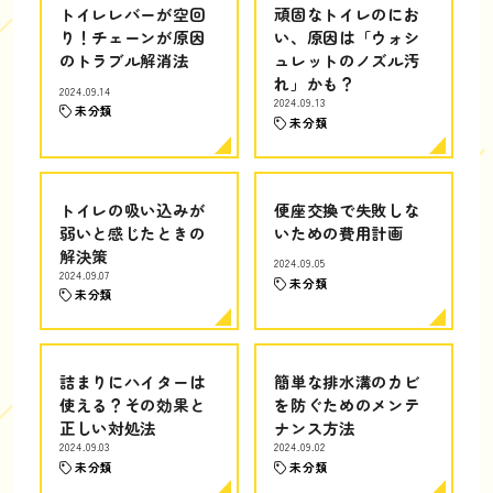
トイレレバーが空回
頑固なトイレのにお
り！チェーンが原因
い、原因は「ウォシ
のトラブル解消法
ュレットのノズル汚
れ」かも？
2024.09.14
2024.09.13
未分類
未分類
トイレの吸い込みが
便座交換で失敗しな
弱いと感じたときの
いための費用計画
解決策
2024.09.05
2024.09.07
未分類
未分類
詰まりにハイターは
簡単な排水溝のカビ
使える？その効果と
を防ぐためのメンテ
正しい対処法
ナンス方法
2024.09.03
2024.09.02
未分類
未分類