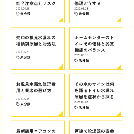
能？注意点とリスク
修理どうする
2025.06.26
2025.06.23
未分類
未分類
蛇口の根元水漏れの
ホームセンターのト
種類別原因と対処法
イレその価格と品質
機能のバランス
2025.06.21
2025.06.16
未分類
未分類
お風呂水漏れ修理費
その水のサインは何
用と業者の選び方
を語るトイレ水漏れ
原因を症状から探る
2025.06.15
2025.06.07
未分類
未分類
最新窓用エアコンの
戸建て給湯器の寿命