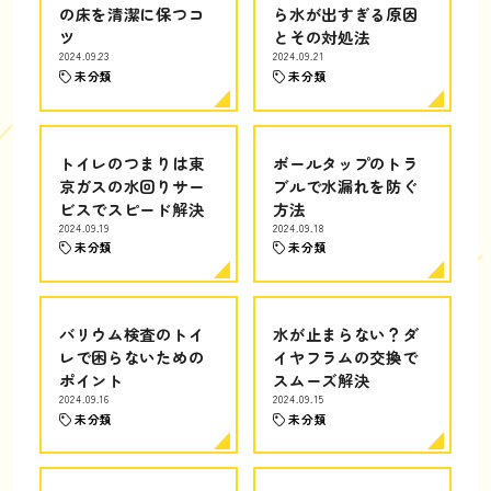
の床を清潔に保つコ
ら水が出すぎる原因
ツ
とその対処法
2024.09.23
2024.09.21
未分類
未分類
トイレのつまりは東
ボールタップのトラ
京ガスの水回りサー
ブルで水漏れを防ぐ
ビスでスピード解決
方法
2024.09.19
2024.09.18
未分類
未分類
バリウム検査のトイ
水が止まらない？ダ
レで困らないための
イヤフラムの交換で
ポイント
スムーズ解決
2024.09.16
2024.09.15
未分類
未分類