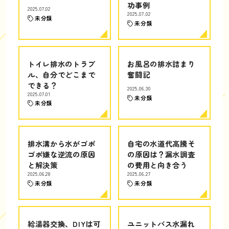
功事例
2025.07.02
2025.07.02
未分類
未分類
トイレ排水のトラブ
お風呂の排水詰まり
ル、自分でどこまで
奮闘記
できる？
2025.06.30
2025.07.01
未分類
未分類
排水溝から水がゴボ
自宅の水道代高騰そ
ゴボ嫌な逆流の原因
の原因は？漏水調査
と解決策
の費用と向き合う
2025.06.28
2025.06.27
未分類
未分類
給湯器交換、DIYは可
ユニットバス水漏れ