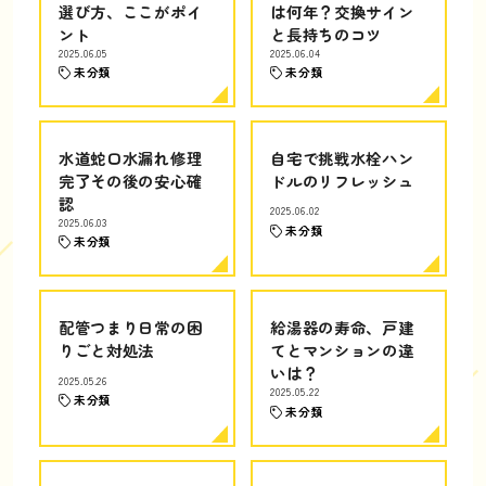
選び方、ここがポイ
は何年？交換サイン
ント
と長持ちのコツ
2025.06.05
2025.06.04
未分類
未分類
水道蛇口水漏れ修理
自宅で挑戦水栓ハン
完了その後の安心確
ドルのリフレッシュ
認
2025.06.02
2025.06.03
未分類
未分類
配管つまり日常の困
給湯器の寿命、戸建
りごと対処法
てとマンションの違
いは？
2025.05.26
2025.05.22
未分類
未分類