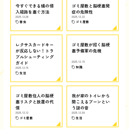
今すぐできる蟻の侵
ゴミ屋敷と脳梗塞発
入経路を塞ぐ方法
症の危険性
2025.12.28
2025.12.22
害虫
ゴミ屋敷
レクサスカードキー
ゴミ屋敷が招く脳梗
が反応しない！トラ
塞予備軍の危機
ブルシューティング
ガイド
2025.12.15
知識
2025.12.15
生活
ゴミ屋敷住人の脳梗
我が家のトイレから
塞リスクと放置の代
聞こえるブーンとい
償
う謎の音
2025.12.12
2025.12.09
ゴミ屋敷
生活