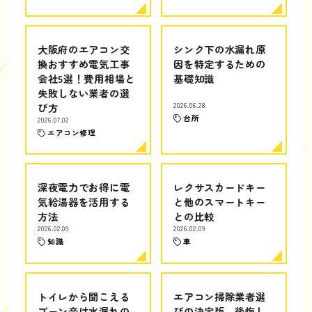
大阪府のエアコン交
シンク下の水漏れ原
換おすすめ電気工事
因を特定するための
会社5選！費用相場と
基礎知識
失敗しない業者の選
び方
2026.06.28
台所
2026.07.02
エアコン修理
深夜電力でお得に電
レクサスカードキー
気給湯器を活用する
と他のスマートキー
方法
との比較
2026.02.09
2026.02.09
知識
車
トイレから聞こえる
エアコン掃除業者選
ブーン音は水漏れの
びの決定版、後悔し