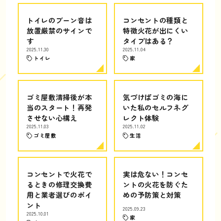
トイレのブーン音は
コンセントの種類と
放置厳禁のサインで
特徴火花が出にくい
す
タイプはある？
2025.11.30
2025.11.04
トイレ
家
ゴミ屋敷清掃後が本
気づけばゴミの海に
当のスタート！再発
いた私のセルフネグ
させない心構え
レクト体験
2025.11.03
2025.11.02
ゴミ屋敷
生活
コンセントで火花で
実は危ない！コンセ
るときの修理交換費
ントの火花を防ぐた
用と業者選びのポイ
めの予防策と対策
ント
2025.09.23
2025.10.01
家