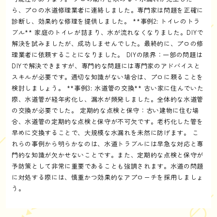
ら、プロの水道修理業者に連絡しました。専門家は問題を正確に
診断し、効果的な修理を提供しました。 **事例2: トイレのトラ
ブル** 家庭のトイレが詰まり、水が流れなくなりました。DIYで
解決を試みましたが、成功しませんでした。最終的に、プロの修
理業者に依頼することになりました。 DIYの限界：一部の問題は
DIYで解決できますが、専門的な問題には専門家のアドバイスと
スキルが必要です。適切な知識がない場合は、プロに頼ることを
検討しましょう。 **事例3: 水道管の交換** 古い家に住んでいた
際、水道管が経年劣化し、漏水が頻発しました。全体的な水道管
の交換が必要でした。 定期的な点検と保守：古い建物に住む場
合、水道管の定期的な点検と保守が不可欠です。老朽化した管を
早めに交換することで、大規模な水漏れを未然に防げます。 こ
れらの事例から明らかなのは、水道トラブルには早急な対応と専
門的な知識が欠かせないことです。また、定期的な点検と保守が
予防策として非常に重要であることも強調されます。水道の問題
に対処する際には、慎重かつ効果的なアプローチを採用しましょ
う。