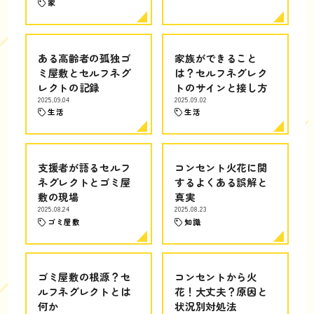
家
ある高齢者の孤独ゴ
家族ができること
ミ屋敷とセルフネグ
は？セルフネグレク
レクトの記録
トのサインと接し方
2025.09.04
2025.09.02
生活
生活
支援者が語るセルフ
コンセント火花に関
ネグレクトとゴミ屋
するよくある誤解と
敷の現場
真実
2025.08.24
2025.08.23
ゴミ屋敷
知識
ゴミ屋敷の根源？セ
コンセントから火
ルフネグレクトとは
花！大丈夫？原因と
何か
状況別対処法