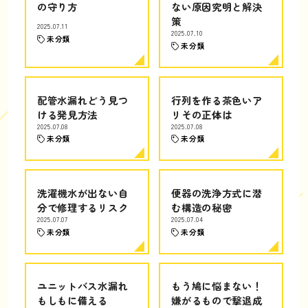
の守り方
ない原因究明と解決
策
2025.07.11
2025.07.10
未分類
未分類
配管水漏れどう見つ
行列を作る茶色いア
ける発見方法
リその正体は
2025.07.08
2025.07.08
未分類
未分類
洗濯機水が出ない自
便器の洗浄方式に潜
分で修理するリスク
む構造の秘密
2025.07.07
2025.07.04
未分類
未分類
ユニットバス水漏れ
もう鳩に悩まない！
もしもに備える
嫌がるもので撃退成