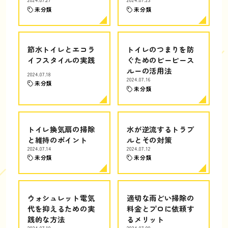
2024.07.27
2024.07.23
未分類
未分類
節水トイレとエコラ
トイレのつまりを防
イフスタイルの実践
ぐためのピーピース
ルーの活用法
2024.07.18
2024.07.16
未分類
未分類
トイレ換気扇の掃除
水が逆流するトラブ
と維持のポイント
ルとその対策
2024.07.14
2024.07.12
未分類
未分類
ウォシュレット電気
適切な雨どい掃除の
代を抑えるための実
料金とプロに依頼す
践的な方法
るメリット