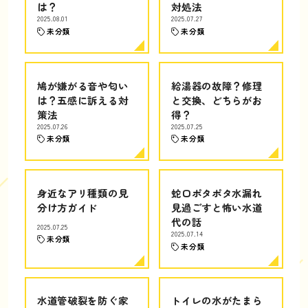
は？
対処法
2025.08.01
2025.07.27
未分類
未分類
鳩が嫌がる音や匂い
給湯器の故障？修理
は？五感に訴える対
と交換、どちらがお
策法
得？
2025.07.26
2025.07.25
未分類
未分類
身近なアリ種類の見
蛇口ポタポタ水漏れ
分け方ガイド
見過ごすと怖い水道
代の話
2025.07.25
2025.07.14
未分類
未分類
水道管破裂を防ぐ家
トイレの水がたまら