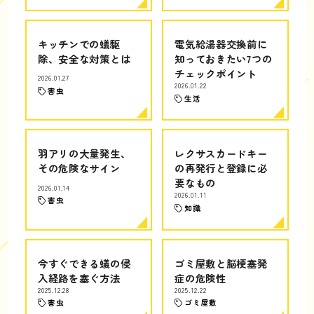
キッチンでの蟻駆
電気給湯器交換前に
除、安全な対策とは
知っておきたい7つの
チェックポイント
2026.01.27
2026.01.22
害虫
生活
羽アリの大量発生、
レクサスカードキー
その危険なサイン
の再発行と登録に必
要なもの
2026.01.14
2026.01.11
害虫
知識
今すぐできる蟻の侵
ゴミ屋敷と脳梗塞発
入経路を塞ぐ方法
症の危険性
2025.12.28
2025.12.22
害虫
ゴミ屋敷