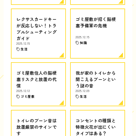
レクサスカードキー
ゴミ屋敷が招く脳梗
が反応しない！トラ
塞予備軍の危機
ブルシューティング
ガイド
2025.12.15
知識
2025.12.15
生活
ゴミ屋敷住人の脳梗
我が家のトイレから
塞リスクと放置の代
聞こえるブーンとい
償
う謎の音
2025.12.12
2025.12.09
ゴミ屋敷
生活
トイレのブーン音は
コンセントの種類と
放置厳禁のサインで
特徴火花が出にくい
す
タイプはある？