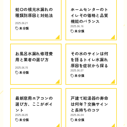
蛇口の根元水漏れの
ホームセンターのト
種類別原因と対処法
イレその価格と品質
機能のバランス
2025.06.21
2025.06.16
未分類
未分類
お風呂水漏れ修理費
その水のサインは何
用と業者の選び方
を語るトイレ水漏れ
原因を症状から探る
2025.06.15
2025.06.07
未分類
未分類
最新窓用エアコンの
戸建て給湯器の寿命
選び方、ここがポイ
は何年？交換サイン
ント
と長持ちのコツ
2025.06.05
2025.06.04
未分類
未分類