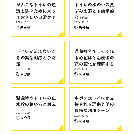
がんこなトイレの逆
トイレの水の中の黄
流を防ぐために知っ
ばみを落とす効果的
ておきたい日常ケア
な方法
2024.10.11
2024.10.10
未分類
未分類
トイレが流れないと
過蓋咬合でしゃくれ
きの緊急対応と予防
る心配は？治療後の
策
顎の変化を理解する
2024.10.08
2024.10.06
未分類
未分類
緊急時のトイレの止
ネポン式トイレが支
水栓の使い方と対応
持される理由とその
多様な利用シーン
2024.10.05
2024.10.03
未分類
未分類