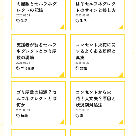
ミ屋敷とセルフネグ
は？セルフネグレク
レクトの記録
トのサインと接し方
2025.09.04
2025.09.02
生活
生活
支援者が語るセルフ
コンセント火花に関
ネグレクトとゴミ屋
するよくある誤解と
敷の現場
真実
2025.08.24
2025.08.23
ゴミ屋敷
知識
ゴミ屋敷の根源？セ
コンセントから火
ルフネグレクトとは
花！大丈夫？原因と
何か
状況別対処法
2025.08.13
2025.08.11
知識
家