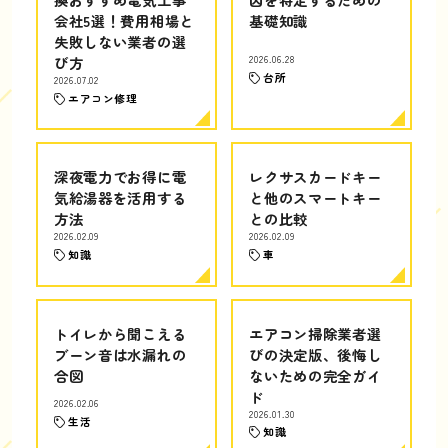
会社5選！費用相場と
基礎知識
失敗しない業者の選
び方
2026.06.28
台所
2026.07.02
エアコン修理
深夜電力でお得に電
レクサスカードキー
気給湯器を活用する
と他のスマートキー
方法
との比較
2026.02.09
2026.02.09
知識
車
トイレから聞こえる
エアコン掃除業者選
ブーン音は水漏れの
びの決定版、後悔し
合図
ないための完全ガイ
ド
2026.02.06
2026.01.30
生活
知識