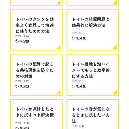
トイレのタンクを効
トイレの結露問題と
率よく管理して快適
効果的な解決方法
に使うための方法
2024.11.13
2024.11.14
未分類
未分類
トイレの配管で起こ
トイレ掃除を泡ハイ
る共鳴現象を防ぐた
ターでもっと効率的
めの対策
にする方法
2024.11.12
2024.11.10
未分類
未分類
トイレが凍結したと
トイレの音が気にな
きに試すべき解決策
るときに試したい方
法
2024.11.08
2024.11.06
未分類