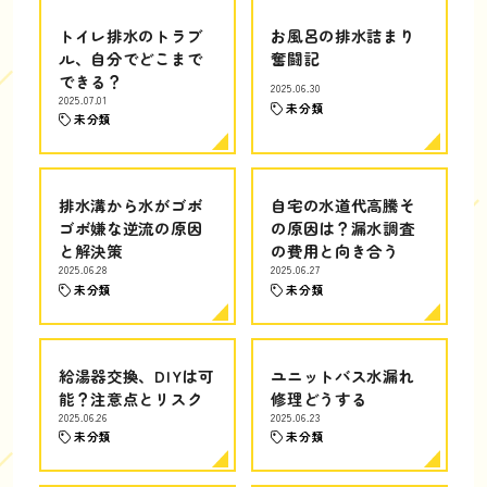
トイレ排水のトラブ
お風呂の排水詰まり
ル、自分でどこまで
奮闘記
できる？
2025.06.30
2025.07.01
未分類
未分類
排水溝から水がゴボ
自宅の水道代高騰そ
ゴボ嫌な逆流の原因
の原因は？漏水調査
と解決策
の費用と向き合う
2025.06.28
2025.06.27
未分類
未分類
給湯器交換、DIYは可
ユニットバス水漏れ
能？注意点とリスク
修理どうする
2025.06.26
2025.06.23
未分類
未分類