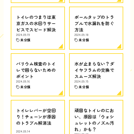
トイレのつまりは東
ボールタップのトラ
京ガスの水回りサー
ブルで水漏れを防ぐ
ビスでスピード解決
方法
2024.09.19
2024.09.18
未分類
未分類
バリウム検査のトイ
水が止まらない？ダ
レで困らないための
イヤフラムの交換で
ポイント
スムーズ解決
2024.09.16
2024.09.15
未分類
未分類
トイレレバーが空回
頑固なトイレのにお
り！チェーンが原因
い、原因は「ウォシ
のトラブル解消法
ュレットのノズル汚
れ」かも？
2024.09.14