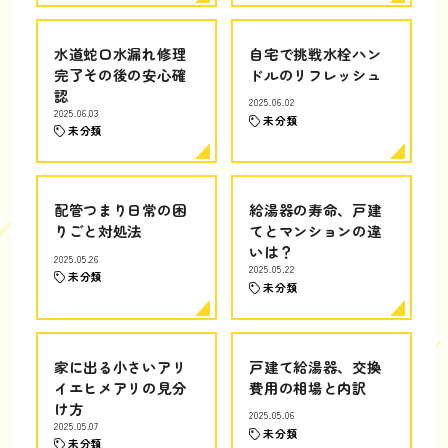
水道蛇口水漏れ修理
自宅で挑戦水栓ハン
完了その後の安心確
ドルのリフレッシュ
認
2025.06.02
2025.06.03
未分類
未分類
配管つまり日常の困
給湯器の寿命、戸建
りごと対処法
てとマンションの違
いは？
2025.05.26
2025.05.22
未分類
未分類
家に出る小さいアリ
戸建て給湯器、交換
イエヒメアリの見分
費用の相場と内訳
け方
2025.05.06
2025.05.07
未分類
未分類