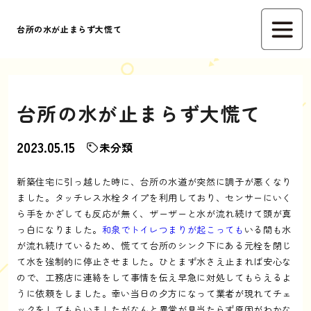
台所の水が止まらず大慌て
台所の水が止まらず大慌て
2023.05.15
未分類
新築住宅に引っ越した時に、台所の水道が突然に調子が悪くなり
ました。タッチレス水栓タイプを利用しており、センサーにいく
ら手をかざしても反応が無く、ザーザーと水が流れ続けて頭が真
っ白になりました。
和泉でトイレつまりが起こっても
いる間も水
が流れ続けているため、慌てて台所のシンク下にある元栓を閉じ
て水を強制的に停止させました。ひとまず水さえ止まれば安心な
ので、工務店に連絡をして事情を伝え早急に対処してもらえるよ
うに依頼をしました。幸い当日の夕方になって業者が現れてチェ
ックをしてもらいましたがなんと異常が見当たらず原因がわかな