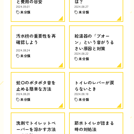
と費用の目安
は？
2024.09.01
2024.08.27
未分類
未分類
汚水枡の重要性を再
給湯器の「ブオー
確認しよう
ン」という音がうる
さい原因と対策
2024.08.24
2024.08.22
未分類
未分類
蛇口のポタポタ音を
トイレのレバーが戻
止める簡単な方法
らないとき
2024.08.20
2024.08.18
未分類
未分類
洗剤でトイレットペ
節水トイレが詰まる
ーパーを溶かす方法
時の対処法