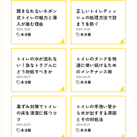
聞きなれないネポン
正しいトイレティッ
式トイレの魅力と導
シュの処理方法で詰
入が進む理由
まりを防ぐ
2024.10.02
2024.10.02
未分類
未分類
トイレの水が流れな
トイレのタンクを快
い！急なトラブルに
適に使い続けるため
どう対処すべきか
のメンテナンス術
2024.09.27
2024.09.25
未分類
未分類
黒ずみ対策でトイレ
トイレの手洗い管か
の床を清潔に保つコ
ら水が出すぎる原因
ツ
とその対処法
2024.09.23
2024.09.21
未分類
未分類