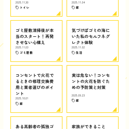
2025.11.30
2025.11.04
トイレ
家
ゴミ屋敷清掃後が本
気づけばゴミの海に
当のスタート！再発
いた私のセルフネグ
させない心構え
レクト体験
2025.11.03
2025.11.02
ゴミ屋敷
生活
コンセントで火花で
実は危ない！コンセ
るときの修理交換費
ントの火花を防ぐた
用と業者選びのポイ
めの予防策と対策
ント
2025.09.23
2025.10.01
家
家
ある高齢者の孤独ゴ
家族ができること