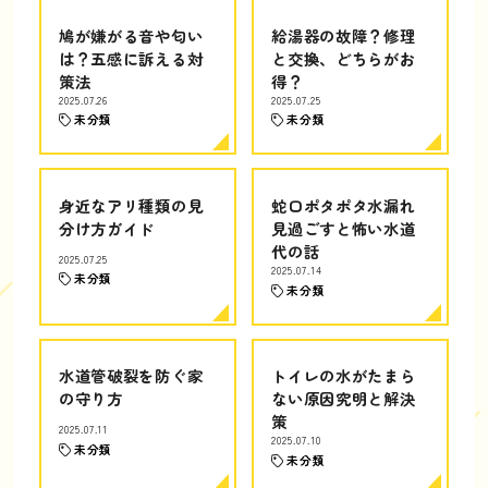
鳩が嫌がる音や匂い
給湯器の故障？修理
は？五感に訴える対
と交換、どちらがお
策法
得？
2025.07.26
2025.07.25
未分類
未分類
身近なアリ種類の見
蛇口ポタポタ水漏れ
分け方ガイド
見過ごすと怖い水道
代の話
2025.07.25
2025.07.14
未分類
未分類
水道管破裂を防ぐ家
トイレの水がたまら
の守り方
ない原因究明と解決
策
2025.07.11
2025.07.10
未分類
未分類