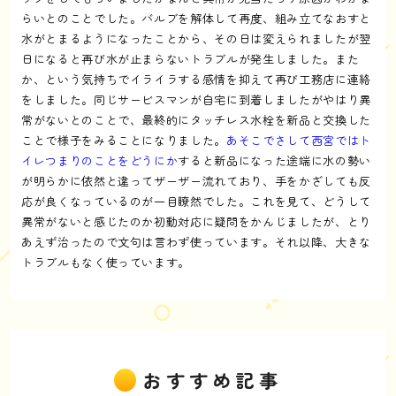
らいとのことでした。バルブを解体して再度、組み立てなおすと
水がとまるようになったことから、その日は変えられましたが翌
日になると再び水が止まらないトラブルが発生しました。また
か、という気持ちでイライラする感情を抑えて再び工務店に連絡
をしました。同じサービスマンが自宅に到着しましたがやはり異
常がないとのことで、最終的にタッチレス水栓を新品と交換した
ことで様子をみることになりました。
あそこでさして西宮ではト
イレつまりのことをどうにか
すると新品になった途端に水の勢い
が明らかに依然と違ってザーザー流れており、手をかざしても反
応が良くなっているのが一目瞭然でした。これを見て、どうして
異常がないと感じたのか初動対応に疑問をかんじましたが、とり
あえず治ったので文句は言わず使っています。それ以降、大きな
トラブルもなく使っています。
おすすめ記事