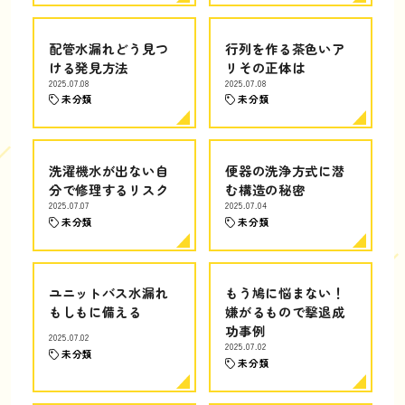
配管水漏れどう見つ
行列を作る茶色いア
ける発見方法
リその正体は
2025.07.08
2025.07.08
未分類
未分類
洗濯機水が出ない自
便器の洗浄方式に潜
分で修理するリスク
む構造の秘密
2025.07.07
2025.07.04
未分類
未分類
ユニットバス水漏れ
もう鳩に悩まない！
もしもに備える
嫌がるもので撃退成
功事例
2025.07.02
2025.07.02
未分類
未分類