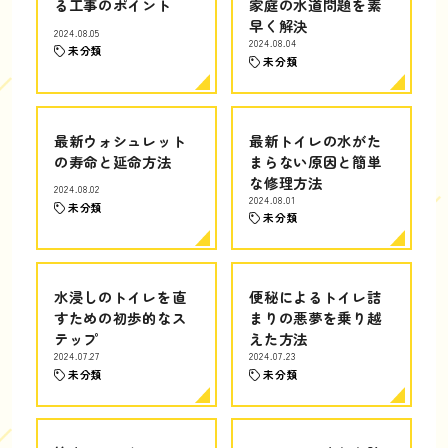
る工事のポイント
家庭の水道問題を素
早く解決
2024.08.05
2024.08.04
未分類
未分類
最新ウォシュレット
最新トイレの水がた
の寿命と延命方法
まらない原因と簡単
な修理方法
2024.08.02
2024.08.01
未分類
未分類
水浸しのトイレを直
便秘によるトイレ詰
すための初歩的なス
まりの悪夢を乗り越
テップ
えた方法
2024.07.27
2024.07.23
未分類
未分類