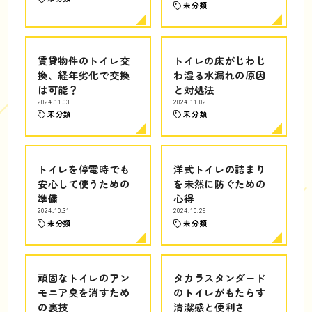
未分類
賃貸物件のトイレ交
トイレの床がじわじ
換、経年劣化で交換
わ湿る水漏れの原因
は可能？
と対処法
2024.11.03
2024.11.02
未分類
未分類
トイレを停電時でも
洋式トイレの詰まり
安心して使うための
を未然に防ぐための
準備
心得
2024.10.31
2024.10.29
未分類
未分類
頑固なトイレのアン
タカラスタンダード
モニア臭を消すため
のトイレがもたらす
の裏技
清潔感と便利さ