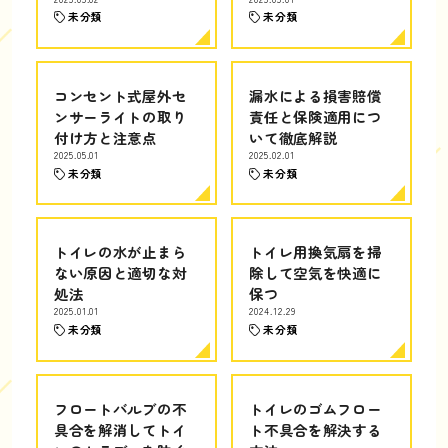
未分類
未分類
コンセント式屋外セ
漏水による損害賠償
ンサーライトの取り
責任と保険適用につ
付け方と注意点
いて徹底解説
2025.05.01
2025.02.01
未分類
未分類
トイレの水が止まら
トイレ用換気扇を掃
ない原因と適切な対
除して空気を快適に
処法
保つ
2025.01.01
2024.12.29
未分類
未分類
フロートバルブの不
トイレのゴムフロー
具合を解消してトイ
ト不具合を解決する