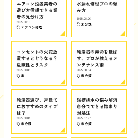
エアコン設置業者の
水漏れ修理プロの頼
選び方信頼できる業
み方
者の見分け方
2025.08.06
2025.08.10
未分類
エアコン修理
コンセントの火花放
給湯器の寿命を延ば
置するとどうなる？
す、プロが教えるメ
危険性とリスク
ンテナンス術
2025.08.06
2025.08.04
家
未分類
給湯器選び、戸建て
浴槽排水の悩み解消
におすすめのタイプ
自分でできる詰まり
は？
対処法
2025.08.01
2025.07.27
未分類
未分類