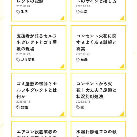
レクトの記録
トのサインと接し方
2025.09.04
2025.09.02
生活
生活
支援者が語るセルフ
コンセント火花に関
ネグレクトとゴミ屋
するよくある誤解と
敷の現場
真実
2025.08.24
2025.08.23
ゴミ屋敷
知識
ゴミ屋敷の根源？セ
コンセントから火
ルフネグレクトとは
花！大丈夫？原因と
何か
状況別対処法
2025.08.13
2025.08.11
知識
家
エアコン設置業者の
水漏れ修理プロの頼