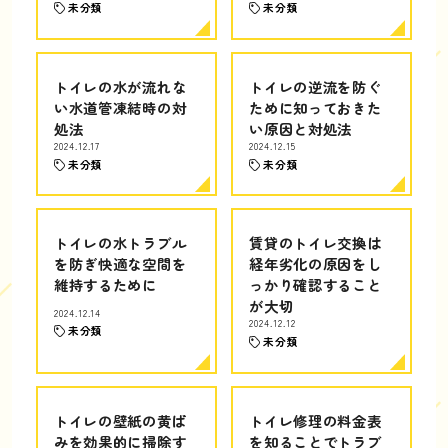
未分類
未分類
トイレの水が流れな
トイレの逆流を防ぐ
い水道管凍結時の対
ために知っておきた
処法
い原因と対処法
2024.12.17
2024.12.15
未分類
未分類
トイレの水トラブル
賃貸のトイレ交換は
を防ぎ快適な空間を
経年劣化の原因をし
維持するために
っかり確認すること
が大切
2024.12.14
2024.12.12
未分類
未分類
トイレの壁紙の黄ば
トイレ修理の料金表
みを効果的に掃除す
を知ることでトラブ