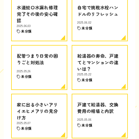
水道蛇口水漏れ修理
自宅で挑戦水栓ハン
完了その後の安心確
ドルのリフレッシュ
認
2025.06.02
2025.06.03
未分類
未分類
配管つまり日常の困
給湯器の寿命、戸建
りごと対処法
てとマンションの違
いは？
2025.05.26
2025.05.22
未分類
未分類
家に出る小さいアリ
戸建て給湯器、交換
イエヒメアリの見分
費用の相場と内訳
け方
2025.05.06
2025.05.07
未分類
未分類