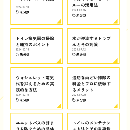
ルーの活用法
2024.07.18
2024.07.16
未分類
未分類
トイレ換気扇の掃除
水が逆流するトラブ
と維持のポイント
ルとその対策
2024.07.14
2024.07.12
未分類
未分類
ウォシュレット電気
適切な雨どい掃除の
代を抑えるための実
料金とプロに依頼す
践的な方法
るメリット
2024.07.10
2024.07.08
未分類
未分類
ユニットバスの詰ま
トイレのメンテナン
りを防ぐための具体
ス方法とその重要性