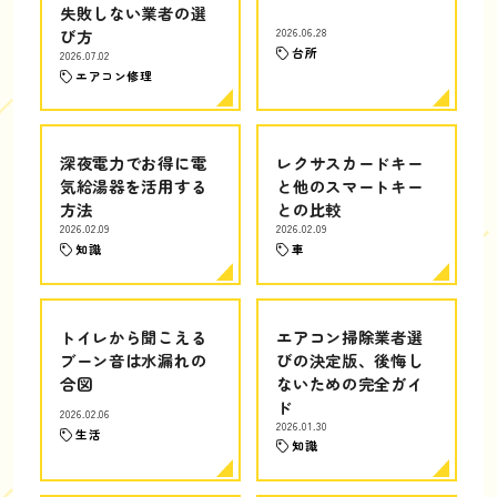
失敗しない業者の選
び方
2026.06.28
台所
2026.07.02
エアコン修理
深夜電力でお得に電
レクサスカードキー
気給湯器を活用する
と他のスマートキー
方法
との比較
2026.02.09
2026.02.09
知識
車
トイレから聞こえる
エアコン掃除業者選
ブーン音は水漏れの
びの決定版、後悔し
合図
ないための完全ガイ
ド
2026.02.06
2026.01.30
生活
知識