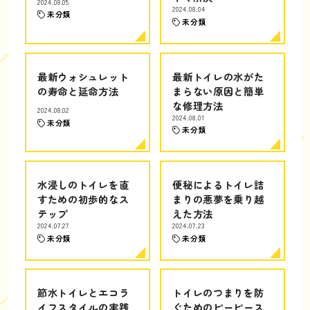
2024.08.05
2024.08.04
未分類
未分類
最新ウォシュレット
最新トイレの水がた
の寿命と延命方法
まらない原因と簡単
な修理方法
2024.08.02
2024.08.01
未分類
未分類
水浸しのトイレを直
便秘によるトイレ詰
すための初歩的なス
まりの悪夢を乗り越
テップ
えた方法
2024.07.27
2024.07.23
未分類
未分類
節水トイレとエコラ
トイレのつまりを防
イフスタイルの実践
ぐためのピーピース