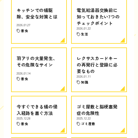
キッチンでの蟻駆
電気給湯器交換前に
除、安全な対策とは
知っておきたい7つの
チェックポイント
2026.01.27
2026.01.22
害虫
生活
羽アリの大量発生、
レクサスカードキー
その危険なサイン
の再発行と登録に必
要なもの
2026.01.14
2026.01.11
害虫
知識
今すぐできる蟻の侵
ゴミ屋敷と脳梗塞発
入経路を塞ぐ方法
症の危険性
2025.12.28
2025.12.22
害虫
ゴミ屋敷