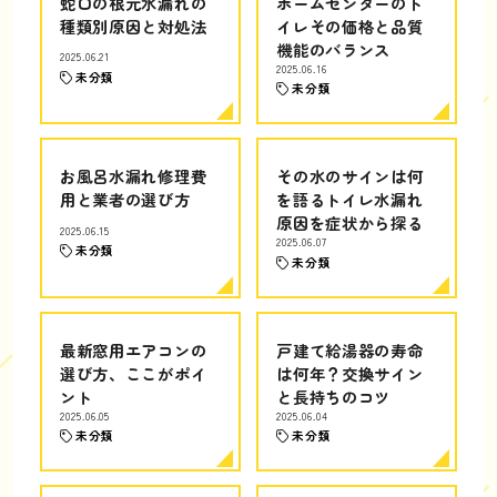
蛇口の根元水漏れの
ホームセンターのト
種類別原因と対処法
イレその価格と品質
機能のバランス
2025.06.21
2025.06.16
未分類
未分類
お風呂水漏れ修理費
その水のサインは何
用と業者の選び方
を語るトイレ水漏れ
原因を症状から探る
2025.06.15
2025.06.07
未分類
未分類
最新窓用エアコンの
戸建て給湯器の寿命
選び方、ここがポイ
は何年？交換サイン
ント
と長持ちのコツ
2025.06.05
2025.06.04
未分類
未分類