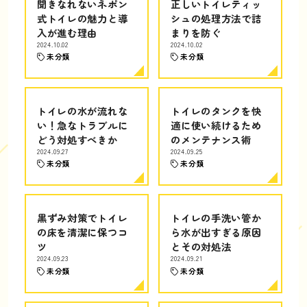
聞きなれないネポン
正しいトイレティッ
式トイレの魅力と導
シュの処理方法で詰
入が進む理由
まりを防ぐ
2024.10.02
2024.10.02
未分類
未分類
トイレの水が流れな
トイレのタンクを快
い！急なトラブルに
適に使い続けるため
どう対処すべきか
のメンテナンス術
2024.09.27
2024.09.25
未分類
未分類
黒ずみ対策でトイレ
トイレの手洗い管か
の床を清潔に保つコ
ら水が出すぎる原因
ツ
とその対処法
2024.09.23
2024.09.21
未分類
未分類