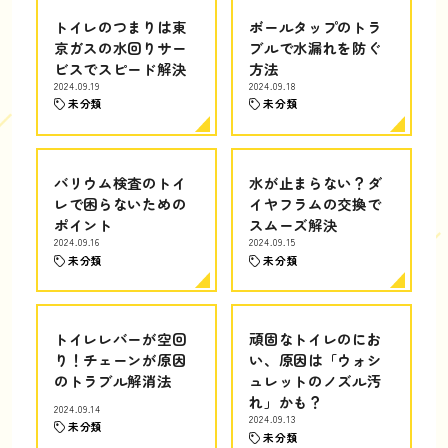
トイレのつまりは東
ボールタップのトラ
京ガスの水回りサー
ブルで水漏れを防ぐ
ビスでスピード解決
方法
2024.09.19
2024.09.18
未分類
未分類
バリウム検査のトイ
水が止まらない？ダ
レで困らないための
イヤフラムの交換で
ポイント
スムーズ解決
2024.09.16
2024.09.15
未分類
未分類
トイレレバーが空回
頑固なトイレのにお
り！チェーンが原因
い、原因は「ウォシ
のトラブル解消法
ュレットのノズル汚
れ」かも？
2024.09.14
2024.09.13
未分類
未分類