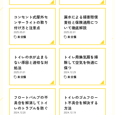
コンセント式屋外セ
漏水による損害賠償
ンサーライトの取り
責任と保険適用につ
付け方と注意点
いて徹底解説
2025.05.01
2025.02.01
未分類
未分類
トイレの水が止まら
トイレ用換気扇を掃
ない原因と適切な対
除して空気を快適に
処法
保つ
2025.01.01
2024.12.29
未分類
未分類
フロートバルブの不
トイレのゴムフロー
具合を解消してトイ
ト不具合を解決する
レのトラブルを防ぐ
方法
2024.12.20
2024.12.19