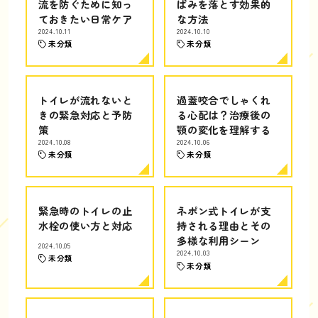
流を防ぐために知っ
ばみを落とす効果的
ておきたい日常ケア
な方法
2024.10.11
2024.10.10
未分類
未分類
トイレが流れないと
過蓋咬合でしゃくれ
きの緊急対応と予防
る心配は？治療後の
策
顎の変化を理解する
2024.10.08
2024.10.06
未分類
未分類
緊急時のトイレの止
ネポン式トイレが支
水栓の使い方と対応
持される理由とその
多様な利用シーン
2024.10.05
2024.10.03
未分類
未分類