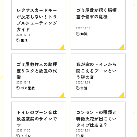
レクサスカードキー
ゴミ屋敷が招く脳梗
が反応しない！トラ
塞予備軍の危機
ブルシューティング
ガイド
2025.12.15
知識
2025.12.15
生活
ゴミ屋敷住人の脳梗
我が家のトイレから
塞リスクと放置の代
聞こえるブーンとい
償
う謎の音
2025.12.12
2025.12.09
ゴミ屋敷
生活
トイレのブーン音は
コンセントの種類と
放置厳禁のサインで
特徴火花が出にくい
す
タイプはある？
2025.11.30
2025.11.04
トイレ
家