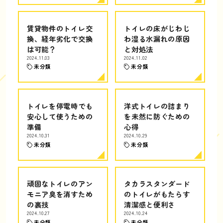
賃貸物件のトイレ交
トイレの床がじわじ
換、経年劣化で交換
わ湿る水漏れの原因
は可能？
と対処法
2024.11.03
2024.11.02
未分類
未分類
トイレを停電時でも
洋式トイレの詰まり
安心して使うための
を未然に防ぐための
準備
心得
2024.10.31
2024.10.29
未分類
未分類
頑固なトイレのアン
タカラスタンダード
モニア臭を消すため
のトイレがもたらす
の裏技
清潔感と便利さ
2024.10.27
2024.10.24
未分類
未分類