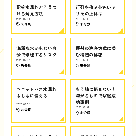
配管水漏れどう見つ
行列を作る茶色いア
ける発見方法
リその正体は
2025.07.08
2025.07.08
未分類
未分類
洗濯機水が出ない自
便器の洗浄方式に潜
分で修理するリスク
む構造の秘密
2025.07.07
2025.07.04
未分類
未分類
ユニットバス水漏れ
もう鳩に悩まない！
もしもに備える
嫌がるもので撃退成
功事例
2025.07.02
2025.07.02
未分類
未分類