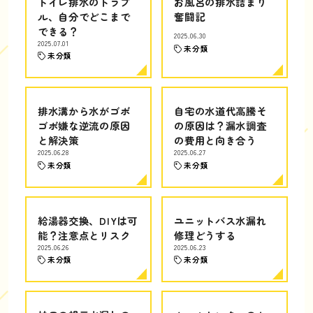
トイレ排水のトラブ
お風呂の排水詰まり
ル、自分でどこまで
奮闘記
できる？
2025.06.30
2025.07.01
未分類
未分類
排水溝から水がゴボ
自宅の水道代高騰そ
ゴボ嫌な逆流の原因
の原因は？漏水調査
と解決策
の費用と向き合う
2025.06.28
2025.06.27
未分類
未分類
給湯器交換、DIYは可
ユニットバス水漏れ
能？注意点とリスク
修理どうする
2025.06.26
2025.06.23
未分類
未分類