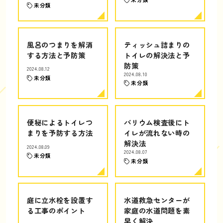
未分類
風呂のつまりを解消
ティッシュ詰まりの
する方法と予防策
トイレの解決法と予
防策
2024.08.12
2024.08.10
未分類
未分類
便秘によるトイレつ
バリウム検査後にト
まりを予防する方法
イレが流れない時の
解決法
2024.08.09
2024.08.07
未分類
未分類
庭に立水栓を設置す
水道救急センターが
る工事のポイント
家庭の水道問題を素
早く解決