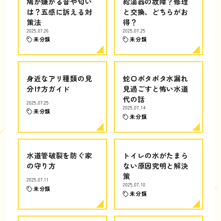
鳩が嫌がる音や匂い
給湯器の故障？修理
は？五感に訴える対
と交換、どちらがお
策法
得？
2025.07.26
2025.07.25
未分類
未分類
身近なアリ種類の見
蛇口ポタポタ水漏れ
分け方ガイド
見過ごすと怖い水道
代の話
2025.07.25
2025.07.14
未分類
未分類
水道管破裂を防ぐ家
トイレの水がたまら
の守り方
ない原因究明と解決
策
2025.07.11
2025.07.10
未分類
未分類