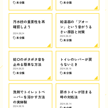
未分類
未分類
汚水枡の重要性を再
給湯器の「ブオー
確認しよう
ン」という音がうる
さい原因と対策
2024.08.24
2024.08.22
未分類
未分類
蛇口のポタポタ音を
トイレのレバーが戻
止める簡単な方法
らないとき
2024.08.20
2024.08.18
未分類
未分類
洗剤でトイレットペ
節水トイレが詰まる
ーパーを溶かす方法
時の対処法
の実体験
2024.08.14
2024.08.16
未分類