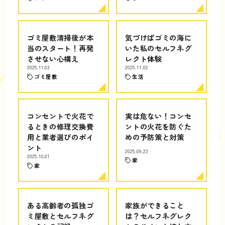
ゴミ屋敷清掃後が本
気づけばゴミの海に
当のスタート！再発
いた私のセルフネグ
させない心構え
レクト体験
2025.11.03
2025.11.02
ゴミ屋敷
生活
コンセントで火花で
実は危ない！コンセ
るときの修理交換費
ントの火花を防ぐた
用と業者選びのポイ
めの予防策と対策
ント
2025.09.23
2025.10.01
家
家
ある高齢者の孤独ゴ
家族ができること
ミ屋敷とセルフネグ
は？セルフネグレク