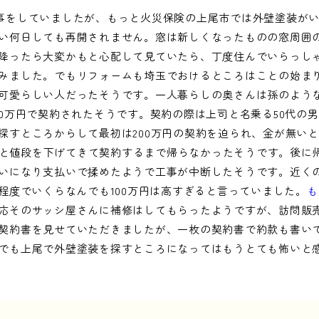
事をしていましたが、もっと火災保険の上尾市では外壁塗装が
い何日しても再開されません。窓は新しくなったものの窓周囲の
降ったら大変かもと心配して見ていたら、丁度住んでいらっしゃ
みました。でもリフォームも埼玉でおけるところはことの始ま
可愛らしい人だったそうです。一人暮らしの奥さんは孫のよう
00万円で契約されたそうです。契約の際は上司と名乗る50代の
探すところからして最初は200万円の契約を迫られ、金が無い
0万円と値段を下げてきて契約するまで帰らなかったそうです。後
いになり支払いで揉めたようで工事が中断したそうです。近く
円程度でいくらなんでも100万円は高すぎると言っていました。
も
応そのサッシ屋さんに補修はしてもらったようですが、訪問販
契約書を見せていただきましたが、一枚の契約書で約款も書い
でも上尾で外壁塗装を探すところになってはもうとても怖いと