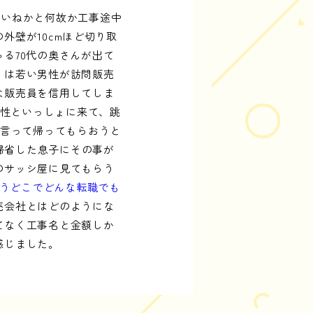
いいねかと何故か工事途中
外壁が10cmほど切り取
る70代の奥さんが出て
りは若い男性が訪問販売
な販売員を信用してしま
男性といっしょに来て、跳
と言って帰ってもらおうと
に帰省した息子にその事が
のサッシ屋に見てもらう
うどこでどんな転職でも
売会社とはどのようにな
てなく工事名と金額しか
感じました。