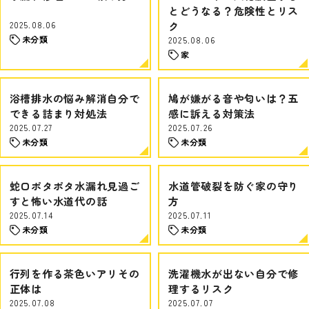
とどうなる？危険性とリス
2025.08.06
ク
未分類
2025.08.06
家
浴槽排水の悩み解消自分で
鳩が嫌がる音や匂いは？五
できる詰まり対処法
感に訴える対策法
2025.07.27
2025.07.26
未分類
未分類
蛇口ポタポタ水漏れ見過ご
水道管破裂を防ぐ家の守り
すと怖い水道代の話
方
2025.07.14
2025.07.11
未分類
未分類
行列を作る茶色いアリその
洗濯機水が出ない自分で修
正体は
理するリスク
2025.07.08
2025.07.07