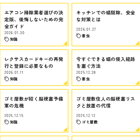
エアコン掃除業者選びの決
キッチンでの蟻駆除、安全
定版、後悔しないための完
な対策とは
全ガイド
2026.01.27
2026.01.30
害虫
知識
レクサスカードキーの再発
今すぐできる蟻の侵入経路
行と登録に必要なもの
を塞ぐ方法
2026.01.11
2025.12.28
知識
害虫
ゴミ屋敷が招く脳梗塞予備
ゴミ屋敷住人の脳梗塞リス
軍の危機
クと放置の代償
2025.12.15
2025.12.12
知識
ゴミ屋敷