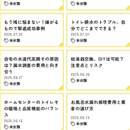
未分類
未分類
もう鳩に悩まない！嫌がる
トイレ排水のトラブル、自
もので撃退成功事例
分でどこまでできる？
2025.07.02
2025.07.01
未分類
未分類
自宅の水道代高騰その原因
給湯器交換、DIYは可能？
は？漏水調査の費用と向き
注意点とリスク
合う
2025.06.26
2025.06.27
未分類
未分類
ホームセンターのトイレそ
お風呂水漏れ修理費用と業
の価格と品質機能のバラン
者の選び方
ス
2025.06.15
2025.06.16
未分類
未分類