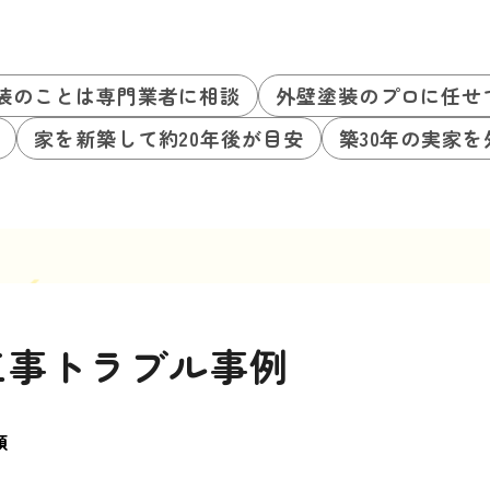
装のことは専門業者に相談
外壁塗装のプロに任せ
家を新築して約20年後が目安
築30年の実家
工事トラブル事例
類