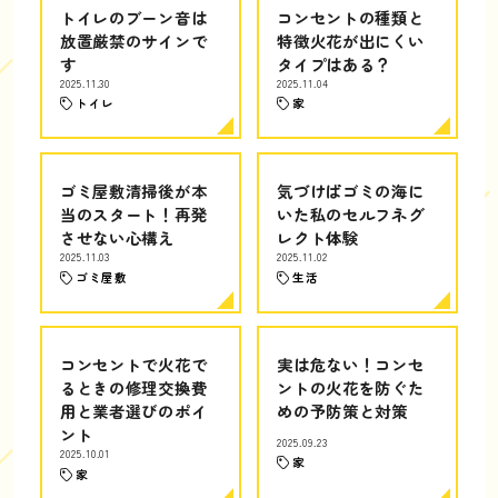
トイレのブーン音は
コンセントの種類と
放置厳禁のサインで
特徴火花が出にくい
す
タイプはある？
2025.11.30
2025.11.04
トイレ
家
ゴミ屋敷清掃後が本
気づけばゴミの海に
当のスタート！再発
いた私のセルフネグ
させない心構え
レクト体験
2025.11.03
2025.11.02
ゴミ屋敷
生活
コンセントで火花で
実は危ない！コンセ
るときの修理交換費
ントの火花を防ぐた
用と業者選びのポイ
めの予防策と対策
ント
2025.09.23
2025.10.01
家
家