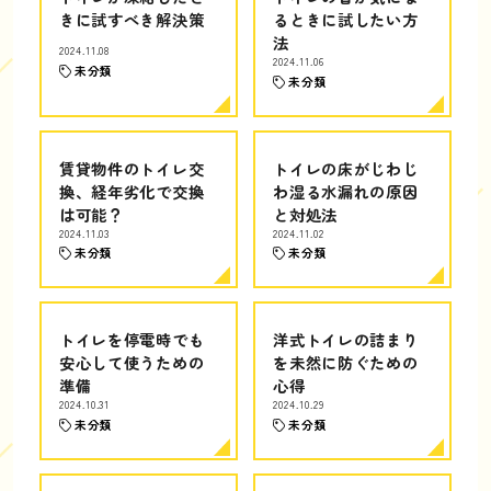
きに試すべき解決策
るときに試したい方
法
2024.11.08
2024.11.06
未分類
未分類
賃貸物件のトイレ交
トイレの床がじわじ
換、経年劣化で交換
わ湿る水漏れの原因
は可能？
と対処法
2024.11.03
2024.11.02
未分類
未分類
トイレを停電時でも
洋式トイレの詰まり
安心して使うための
を未然に防ぐための
準備
心得
2024.10.31
2024.10.29
未分類
未分類