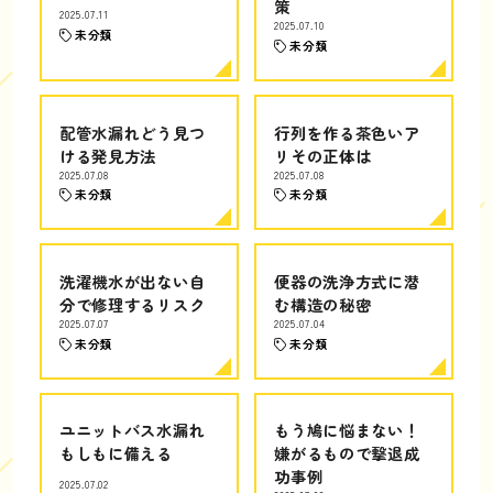
策
2025.07.11
2025.07.10
未分類
未分類
配管水漏れどう見つ
行列を作る茶色いア
ける発見方法
リその正体は
2025.07.08
2025.07.08
未分類
未分類
洗濯機水が出ない自
便器の洗浄方式に潜
分で修理するリスク
む構造の秘密
2025.07.07
2025.07.04
未分類
未分類
ユニットバス水漏れ
もう鳩に悩まない！
もしもに備える
嫌がるもので撃退成
功事例
2025.07.02