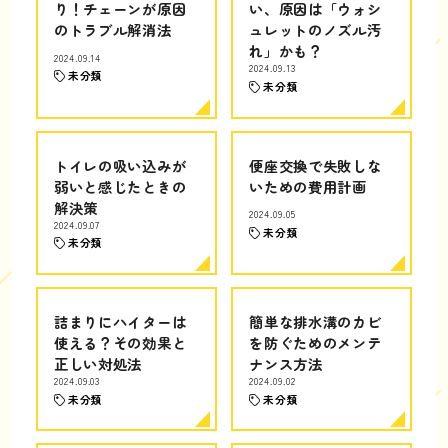
り！チェーンが原因
い、原因は「ウォシ
のトラブル解消法
ュレットのノズル汚
れ」かも？
2024.09.14
2024.09.13
未分類
未分類
トイレの吸い込みが
便座交換で失敗しな
弱いと感じたときの
いための費用計画
解決策
2024.09.05
2024.09.07
未分類
未分類
詰まりにハイターは
簡単な排水溝のカビ
使える？その効果と
を防ぐためのメンテ
正しい対処法
ナンス方法
2024.09.03
2024.09.02
未分類
未分類