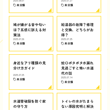
2025.08.01
2025.07.27
未分類
未分類
鳩が嫌がる音や匂い
給湯器の故障？修理
は？五感に訴える対
と交換、どちらがお
策法
得？
2025.07.26
2025.07.25
未分類
未分類
身近なアリ種類の見
蛇口ポタポタ水漏れ
分け方ガイド
見過ごすと怖い水道
代の話
2025.07.25
2025.07.14
未分類
未分類
水道管破裂を防ぐ家
トイレの水がたまら
の守り方
ない原因究明と解決