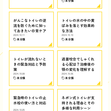
未分類
がんこなトイレの逆
トイレの水の中の黄
流を防ぐために知っ
ばみを落とす効果的
ておきたい日常ケア
な方法
2024.10.11
2024.10.10
未分類
未分類
トイレが流れないと
過蓋咬合でしゃくれ
きの緊急対応と予防
る心配は？治療後の
策
顎の変化を理解する
2024.10.08
2024.10.06
未分類
未分類
緊急時のトイレの止
ネポン式トイレが支
水栓の使い方と対応
持される理由とその
多様な利用シーン
2024.10.05