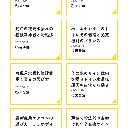
2025.06.26
2025.06.23
未分類
未分類
蛇口の根元水漏れの
ホームセンターのト
種類別原因と対処法
イレその価格と品質
機能のバランス
2025.06.21
2025.06.16
未分類
未分類
お風呂水漏れ修理費
その水のサインは何
用と業者の選び方
を語るトイレ水漏れ
原因を症状から探る
2025.06.15
2025.06.07
未分類
未分類
最新窓用エアコンの
戸建て給湯器の寿命
選び方、ここがポイ
は何年？交換サイン