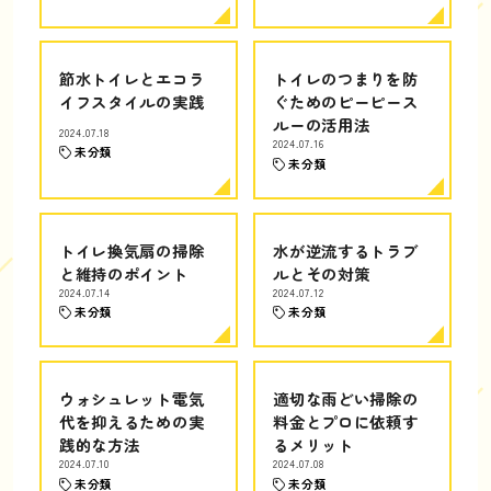
節水トイレとエコラ
トイレのつまりを防
イフスタイルの実践
ぐためのピーピース
ルーの活用法
2024.07.18
2024.07.16
未分類
未分類
トイレ換気扇の掃除
水が逆流するトラブ
と維持のポイント
ルとその対策
2024.07.14
2024.07.12
未分類
未分類
ウォシュレット電気
適切な雨どい掃除の
代を抑えるための実
料金とプロに依頼す
践的な方法
るメリット
2024.07.10
2024.07.08
未分類
未分類