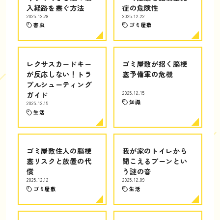
入経路を塞ぐ方法
症の危険性
2025.12.28
2025.12.22
害虫
ゴミ屋敷
レクサスカードキー
ゴミ屋敷が招く脳梗
が反応しない！トラ
塞予備軍の危機
ブルシューティング
ガイド
2025.12.15
知識
2025.12.15
生活
ゴミ屋敷住人の脳梗
我が家のトイレから
塞リスクと放置の代
聞こえるブーンとい
償
う謎の音
2025.12.12
2025.12.09
ゴミ屋敷
生活