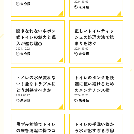
2024.10.03
未分類
未分類
聞きなれないネポン
正しいトイレティッ
式トイレの魅力と導
シュの処理方法で詰
入が進む理由
まりを防ぐ
2024.10.02
2024.10.02
未分類
未分類
トイレの水が流れな
トイレのタンクを快
い！急なトラブルに
適に使い続けるため
どう対処すべきか
のメンテナンス術
2024.09.27
2024.09.25
未分類
未分類
黒ずみ対策でトイレ
トイレの手洗い管か
の床を清潔に保つコ
ら水が出すぎる原因