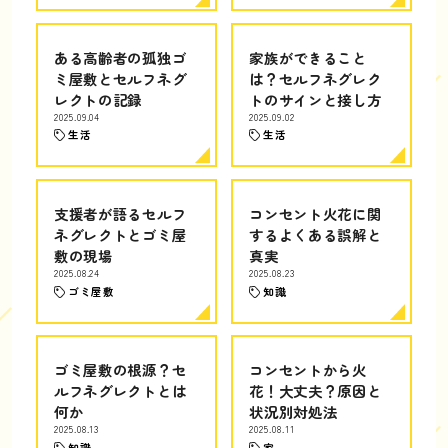
ある高齢者の孤独ゴ
家族ができること
ミ屋敷とセルフネグ
は？セルフネグレク
レクトの記録
トのサインと接し方
2025.09.04
2025.09.02
生活
生活
支援者が語るセルフ
コンセント火花に関
ネグレクトとゴミ屋
するよくある誤解と
敷の現場
真実
2025.08.24
2025.08.23
ゴミ屋敷
知識
ゴミ屋敷の根源？セ
コンセントから火
ルフネグレクトとは
花！大丈夫？原因と
何か
状況別対処法
2025.08.13
2025.08.11
知識
家