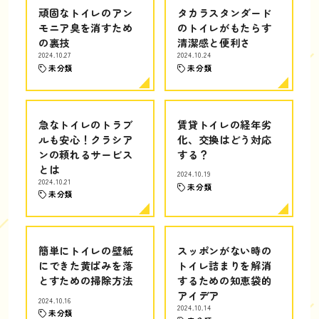
頑固なトイレのアン
タカラスタンダード
モニア臭を消すため
のトイレがもたらす
の裏技
清潔感と便利さ
2024.10.27
2024.10.24
未分類
未分類
急なトイレのトラブ
賃貸トイレの経年劣
ルも安心！クラシア
化、交換はどう対応
ンの頼れるサービス
する？
とは
2024.10.19
2024.10.21
未分類
未分類
簡単にトイレの壁紙
スッポンがない時の
にできた黄ばみを落
トイレ詰まりを解消
とすための掃除方法
するための知恵袋的
アイデア
2024.10.16
2024.10.14
未分類