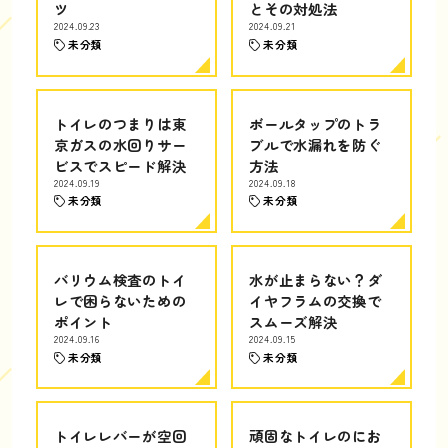
ツ
とその対処法
2024.09.23
2024.09.21
未分類
未分類
トイレのつまりは東
ボールタップのトラ
京ガスの水回りサー
ブルで水漏れを防ぐ
ビスでスピード解決
方法
2024.09.19
2024.09.18
未分類
未分類
バリウム検査のトイ
水が止まらない？ダ
レで困らないための
イヤフラムの交換で
ポイント
スムーズ解決
2024.09.16
2024.09.15
未分類
未分類
トイレレバーが空回
頑固なトイレのにお