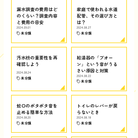
漏水調査の費用はど
家庭で使われる水道
のくらい？調査内容
配管、その選び方と
と費用の目安
は？
2024.09.01
2024.08.27
未分類
未分類
汚水枡の重要性を再
給湯器の「ブオー
確認しよう
ン」という音がうる
さい原因と対策
2024.08.24
2024.08.22
未分類
未分類
蛇口のポタポタ音を
トイレのレバーが戻
止める簡単な方法
らないとき
2024.08.20
2024.08.18
未分類
未分類