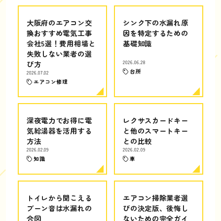
大阪府のエアコン交
シンク下の水漏れ原
換おすすめ電気工事
因を特定するための
会社5選！費用相場と
基礎知識
失敗しない業者の選
び方
2026.06.28
台所
2026.07.02
エアコン修理
深夜電力でお得に電
レクサスカードキー
気給湯器を活用する
と他のスマートキー
方法
との比較
2026.02.09
2026.02.09
知識
車
トイレから聞こえる
エアコン掃除業者選
ブーン音は水漏れの
びの決定版、後悔し
合図
ないための完全ガイ