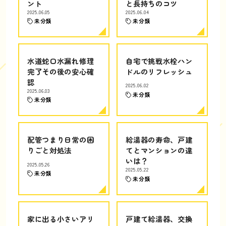
ント
と長持ちのコツ
2025.06.05
2025.06.04
未分類
未分類
水道蛇口水漏れ修理
自宅で挑戦水栓ハン
完了その後の安心確
ドルのリフレッシュ
認
2025.06.02
2025.06.03
未分類
未分類
配管つまり日常の困
給湯器の寿命、戸建
りごと対処法
てとマンションの違
いは？
2025.05.26
2025.05.22
未分類
未分類
家に出る小さいアリ
戸建て給湯器、交換