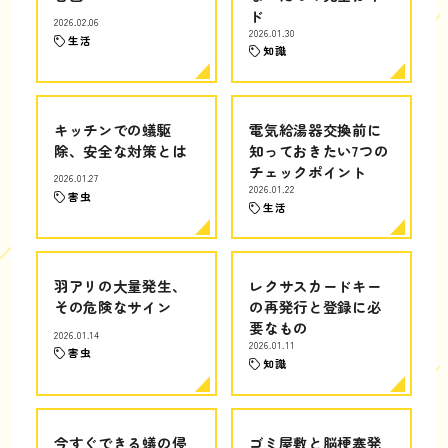
ド
2026.02.06
2026.01.30
生活
知識
キッチンでの蟻駆
電気給湯器交換前に
除、安全な対策とは
知っておきたい7つの
チェックポイント
2026.01.27
2026.01.22
害虫
生活
羽アリの大量発生、
レクサスカードキー
その危険なサイン
の再発行と登録に必
要なもの
2026.01.14
2026.01.11
害虫
知識
今すぐできる蟻の侵
ゴミ屋敷と脳梗塞発