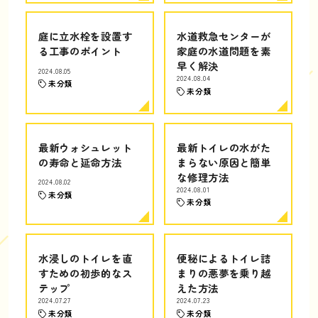
庭に立水栓を設置す
水道救急センターが
る工事のポイント
家庭の水道問題を素
早く解決
2024.08.05
2024.08.04
未分類
未分類
最新ウォシュレット
最新トイレの水がた
の寿命と延命方法
まらない原因と簡単
な修理方法
2024.08.02
2024.08.01
未分類
未分類
水浸しのトイレを直
便秘によるトイレ詰
すための初歩的なス
まりの悪夢を乗り越
テップ
えた方法
2024.07.27
2024.07.23
未分類
未分類