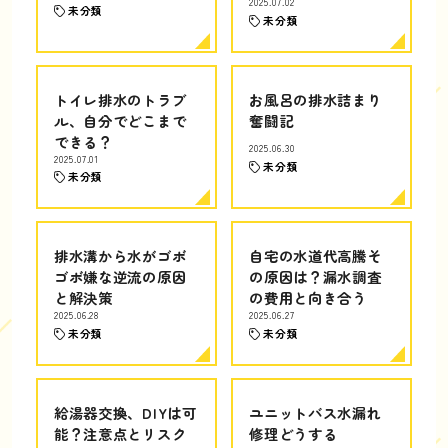
2025.07.02
未分類
未分類
トイレ排水のトラブ
お風呂の排水詰まり
ル、自分でどこまで
奮闘記
できる？
2025.06.30
2025.07.01
未分類
未分類
排水溝から水がゴボ
自宅の水道代高騰そ
ゴボ嫌な逆流の原因
の原因は？漏水調査
と解決策
の費用と向き合う
2025.06.28
2025.06.27
未分類
未分類
給湯器交換、DIYは可
ユニットバス水漏れ
能？注意点とリスク
修理どうする