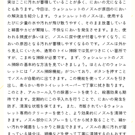
実はここに汚れが蓄積していることが多く、においの元になるこ
ともあります。今回は、ウォシュレットのノズルが原因のにおい
の解決法を紹介します。 ウォシュレットのノズルは、使用する
たびに少量の水や汚れが飛び散りやすく、そのまま放置している
と細菌やカビが繁殖し、不快なにおいを発生させます。また、使
われる頻度が多いほど、ノズルに尿や便が付着しやすくなり、に
おいの原因となる汚れが蓄積しやすくなるのです。ノズルは外か
ら見えにくいため、通常のトイレ掃除では気がつきにくい箇所で
すが、こまめな掃除が必要です。 まず、ウォシュレットのノズ
ル掃除の基本的な方法を見ていきましょう。ほとんどのウォシュ
レットには「ノズル掃除機能」がついており、ボタンを押すこと
でノズルが自動的に出てきます。この機能を使ってノズルを引き
出し、柔らかい布やトイレットペーパーで丁寧に拭き取ります。
このとき、アルコール入りの除菌シートを使うと、殺菌効果も期
待できます。定期的にこの手入れを行うことで、においの発生を
防ぎ、清潔な状態を保てます。 また、市販されているウォシュ
レット専用のクリーナーを使うと、より効果的にノズルを清掃で
きます。ノズル部分にスプレーをしてから拭き取ることで、細か
い汚れや雑菌をしっかりと除去できます。ノズルの奥に汚れが溜
まっている場合は、綿棒などを使って丁寧に清掃するのもおすす