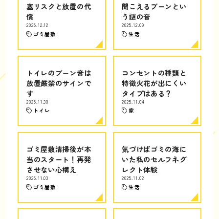
塞リスクと放置の代
聞こえるブーンとい
償
う謎の音
2025.12.12
2025.12.09
ゴミ屋敷
生活
トイレのブーン音は
コンセントの種類と
放置厳禁のサインで
特徴火花が出にくい
す
タイプはある？
2025.11.30
2025.11.04
トイレ
家
ゴミ屋敷清掃後が本
気づけばゴミの海に
当のスタート！再発
いた私のセルフネグ
させない心構え
レクト体験
2025.11.03
2025.11.02
ゴミ屋敷
生活