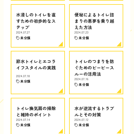
水浸しのトイレを直
便秘によるトイレ詰
すための初歩的なス
まりの悪夢を乗り越
テップ
えた方法
2024.07.27
2024.07.23
未分類
未分類
節水トイレとエコラ
トイレのつまりを防
イフスタイルの実践
ぐためのピーピース
ルーの活用法
2024.07.18
2024.07.16
未分類
未分類
トイレ換気扇の掃除
水が逆流するトラブ
と維持のポイント
ルとその対策
2024.07.14
2024.07.12
未分類
未分類