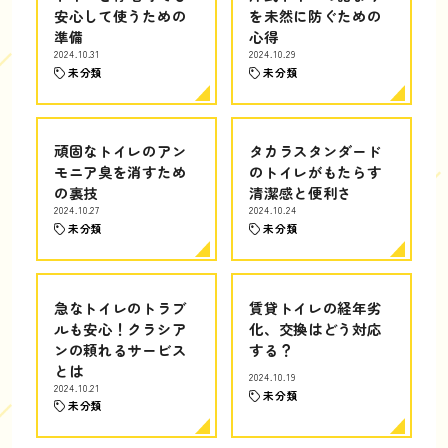
安心して使うための
を未然に防ぐための
準備
心得
2024.10.31
2024.10.29
未分類
未分類
頑固なトイレのアン
タカラスタンダード
モニア臭を消すため
のトイレがもたらす
の裏技
清潔感と便利さ
2024.10.27
2024.10.24
未分類
未分類
急なトイレのトラブ
賃貸トイレの経年劣
ルも安心！クラシア
化、交換はどう対応
ンの頼れるサービス
する？
とは
2024.10.19
2024.10.21
未分類
未分類