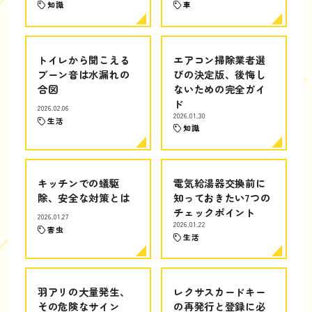
知識
車
トイレから聞こえる
エアコン掃除業者選
ブーン音は水漏れの
びの決定版、後悔し
合図
ないための完全ガイ
ド
2026.02.06
2026.01.30
生活
知識
キッチンでの蟻駆
電気給湯器交換前に
除、安全な対策とは
知っておきたい7つの
チェックポイント
2026.01.27
2026.01.22
害虫
生活
羽アリの大量発生、
レクサスカードキー
その危険なサイン
の再発行と登録に必