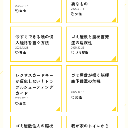
要なもの
2026.01.14
2026.01.11
害虫
知識
今すぐできる蟻の侵
ゴミ屋敷と脳梗塞発
入経路を塞ぐ方法
症の危険性
2025.12.28
2025.12.22
害虫
ゴミ屋敷
レクサスカードキー
ゴミ屋敷が招く脳梗
が反応しない！トラ
塞予備軍の危機
ブルシューティング
ガイド
2025.12.15
知識
2025.12.15
生活
ゴミ屋敷住人の脳梗
我が家のトイレから