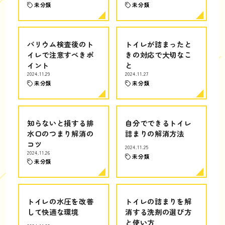
未分類
未分類
バリウム検査後のト
トイレが詰まったと
イレで注意すべきポ
きの対応で大切なこ
イント
と
2024.11.29
2024.11.27
未分類
未分類
知らないと損する排
自分でできるトイレ
水口のつまり解消の
詰まりの解消方法
コツ
2024.11.25
2024.11.26
未分類
未分類
トイレの水圧を改善
トイレの詰まりを解
して快適な環境
消する洗剤の選び方
と使い方