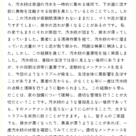
ろ、汚水枡は家庭の汚水を一時的に集める場所で、下水道に流す
前に異物を沈殿させる役割を果たしているとのことでした。しか
し、この汚水枡が長期間清掃されないままだと、ゴミや泥が溜ま
りすぎてしまい、排水の流れが悪くなることがあるのです。 私
の家でもまさにそれが原因で、汚水枡が詰まり、排水が滞ってし
まっていました。業者による清掃作業を経て、汚水枡の中に溜ま
っていた大量のゴミと泥が取り除かれ、問題は無事に解決しまし
た。しかし、この経験を通じて、汚水枡の重要性を強く実感しま
した。 汚水枡は、普段の生活では目に見えない場所にあります
が、その役割は非常に重要です。定期的なメンテナンスを怠る
と、今回のようなトラブルが発生し、生活全体に悪影響を及ぼす
ことがあります。業者の方からも、少なくとも年に一度は汚水枡
の点検と清掃を行うように勧められました。 この経験から学ん
だことは、家の設備について理解し、適切な管理を行うことが大
切だということです。汚水枡のような普段見えない場所であって
も、そのメンテナンスを怠らないように心がけることで、大きな
トラブルを未然に防ぐことができます。 もし、皆さんのご家庭
でも、排水が悪くなったり、異臭が漂うようなことがあれば、一
度汚水枡の状態を確認してみてください。適切なメンテナンスを