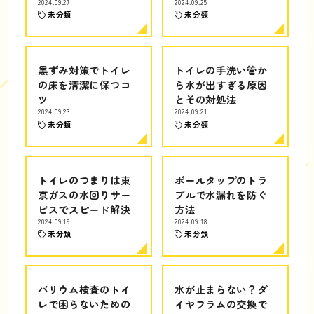
2024.09.27
2024.09.25
未分類
未分類
黒ずみ対策でトイレ
トイレの手洗い管か
の床を清潔に保つコ
ら水が出すぎる原因
ツ
とその対処法
2024.09.23
2024.09.21
未分類
未分類
トイレのつまりは東
ボールタップのトラ
京ガスの水回りサー
ブルで水漏れを防ぐ
ビスでスピード解決
方法
2024.09.19
2024.09.18
未分類
未分類
バリウム検査のトイ
水が止まらない？ダ
レで困らないための
イヤフラムの交換で