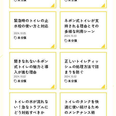
緊急時のトイレの止
ネポン式トイレが支
水栓の使い方と対応
持される理由とその
多様な利用シーン
2024.10.05
2024.10.03
未分類
未分類
聞きなれないネポン
正しいトイレティッ
式トイレの魅力と導
シュの処理方法で詰
入が進む理由
まりを防ぐ
2024.10.02
2024.10.02
未分類
未分類
トイレの水が流れな
トイレのタンクを快
い！急なトラブルに
適に使い続けるため
どう対処すべきか
のメンテナンス術