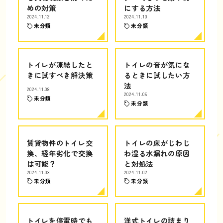
めの対策
にする方法
2024.11.12
2024.11.10
未分類
未分類
トイレが凍結したと
トイレの音が気にな
きに試すべき解決策
るときに試したい方
法
2024.11.08
2024.11.06
未分類
未分類
賃貸物件のトイレ交
トイレの床がじわじ
換、経年劣化で交換
わ湿る水漏れの原因
は可能？
と対処法
2024.11.03
2024.11.02
未分類
未分類
トイレを停電時でも
洋式トイレの詰まり