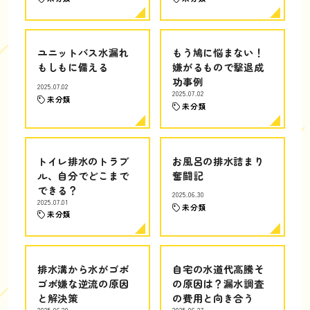
ユニットバス水漏れ
もう鳩に悩まない！
もしもに備える
嫌がるもので撃退成
功事例
2025.07.02
2025.07.02
未分類
未分類
トイレ排水のトラブ
お風呂の排水詰まり
ル、自分でどこまで
奮闘記
できる？
2025.06.30
2025.07.01
未分類
未分類
排水溝から水がゴボ
自宅の水道代高騰そ
ゴボ嫌な逆流の原因
の原因は？漏水調査
と解決策
の費用と向き合う