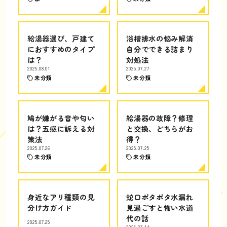
給湯器選び、戸建て
浴槽排水の悩み解消
におすすめのタイプ
自分でできる詰まり
は？
対処法
2025.08.01
2025.07.27
未分類
未分類
鳩が嫌がる音や匂い
給湯器の故障？修理
は？五感に訴える対
と交換、どちらがお
策法
得？
2025.07.26
2025.07.25
未分類
未分類
身近なアリ種類の見
蛇口ポタポタ水漏れ
分け方ガイド
見過ごすと怖い水道
代の話
2025.07.25