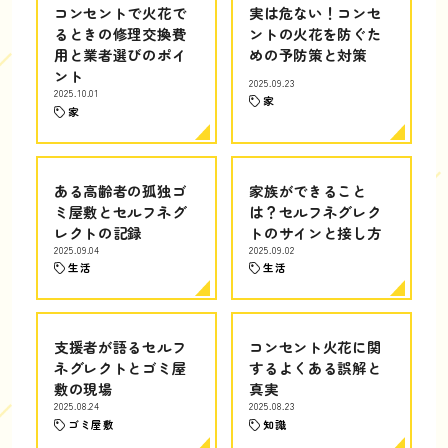
コンセントで火花で
実は危ない！コンセ
るときの修理交換費
ントの火花を防ぐた
用と業者選びのポイ
めの予防策と対策
ント
2025.09.23
2025.10.01
家
家
ある高齢者の孤独ゴ
家族ができること
ミ屋敷とセルフネグ
は？セルフネグレク
レクトの記録
トのサインと接し方
2025.09.04
2025.09.02
生活
生活
支援者が語るセルフ
コンセント火花に関
ネグレクトとゴミ屋
するよくある誤解と
敷の現場
真実
2025.08.24
2025.08.23
ゴミ屋敷
知識