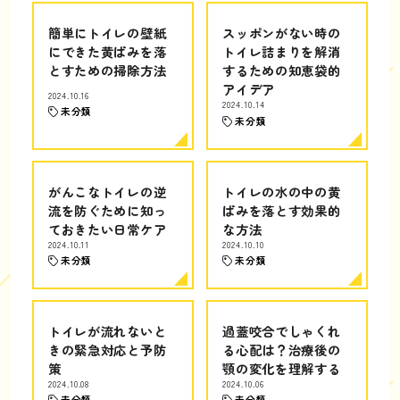
簡単にトイレの壁紙
スッポンがない時の
にできた黄ばみを落
トイレ詰まりを解消
とすための掃除方法
するための知恵袋的
アイデア
2024.10.16
2024.10.14
未分類
未分類
がんこなトイレの逆
トイレの水の中の黄
流を防ぐために知っ
ばみを落とす効果的
ておきたい日常ケア
な方法
2024.10.11
2024.10.10
未分類
未分類
トイレが流れないと
過蓋咬合でしゃくれ
きの緊急対応と予防
る心配は？治療後の
策
顎の変化を理解する
2024.10.08
2024.10.06
未分類
未分類