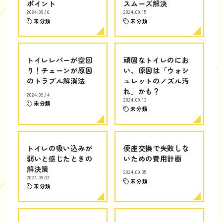
ポイント
スムーズ解決
2024.09.16
2024.09.15
未分類
未分類
トイレレバーが空回
頑固なトイレのにお
り！チェーンが原因
い、原因は「ウォシ
のトラブル解消法
ュレットのノズル汚
れ」かも？
2024.09.14
2024.09.13
未分類
未分類
トイレの吸い込みが
便座交換で失敗しな
弱いと感じたときの
いための費用計画
解決策
2024.09.05
2024.09.07
未分類
未分類