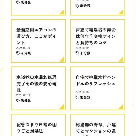
2025.06.07
未分類
未分類
最新窓用エアコンの
戸建て給湯器の寿命
選び方、ここがポイ
は何年？交換サイン
ント
と長持ちのコツ
2025.06.05
2025.06.04
未分類
未分類
水道蛇口水漏れ修理
自宅で挑戦水栓ハン
完了その後の安心確
ドルのリフレッシュ
認
2025.06.02
2025.06.03
未分類
未分類
配管つまり日常の困
給湯器の寿命、戸建
りごと対処法
てとマンションの違