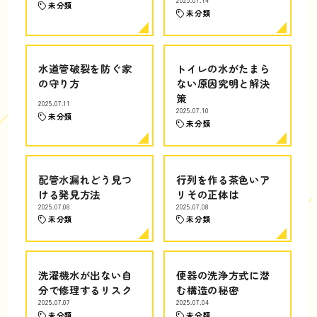
2025.07.14
未分類
未分類
水道管破裂を防ぐ家
トイレの水がたまら
の守り方
ない原因究明と解決
策
2025.07.11
2025.07.10
未分類
未分類
配管水漏れどう見つ
行列を作る茶色いア
ける発見方法
リその正体は
2025.07.08
2025.07.08
未分類
未分類
洗濯機水が出ない自
便器の洗浄方式に潜
分で修理するリスク
む構造の秘密
2025.07.07
2025.07.04
未分類
未分類