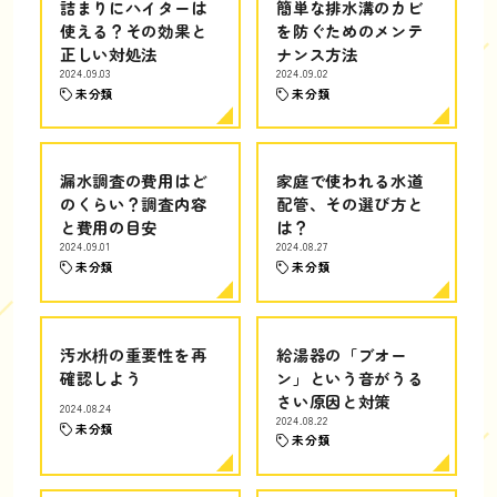
詰まりにハイターは
簡単な排水溝のカビ
使える？その効果と
を防ぐためのメンテ
正しい対処法
ナンス方法
2024.09.03
2024.09.02
未分類
未分類
漏水調査の費用はど
家庭で使われる水道
のくらい？調査内容
配管、その選び方と
と費用の目安
は？
2024.09.01
2024.08.27
未分類
未分類
汚水枡の重要性を再
給湯器の「ブオー
確認しよう
ン」という音がうる
さい原因と対策
2024.08.24
2024.08.22
未分類
未分類