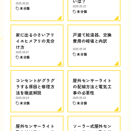
いは？
2025.05.26
2025.05.22
未分類
未分類
家に出る小さいアリ
戸建て給湯器、交換
イエヒメアリの見分
費用の相場と内訳
け方
2025.05.06
2025.05.07
未分類
未分類
コンセントがグラグ
屋外センサーライト
ラする原因と修理方
の配線方法と電気工
法を徹底解説
事の必要性
2025.05.04
2025.05.02
未分類
未分類
屋外センサーライト
ソーラー式屋外セン