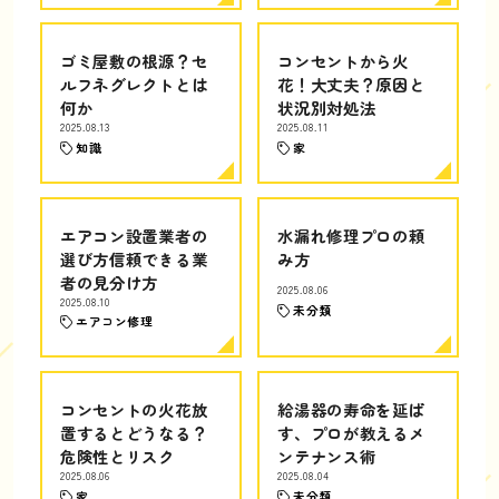
ゴミ屋敷の根源？セ
コンセントから火
ルフネグレクトとは
花！大丈夫？原因と
何か
状況別対処法
2025.08.13
2025.08.11
知識
家
エアコン設置業者の
水漏れ修理プロの頼
選び方信頼できる業
み方
者の見分け方
2025.08.06
2025.08.10
未分類
エアコン修理
コンセントの火花放
給湯器の寿命を延ば
置するとどうなる？
す、プロが教えるメ
危険性とリスク
ンテナンス術
2025.08.06
2025.08.04
家
未分類