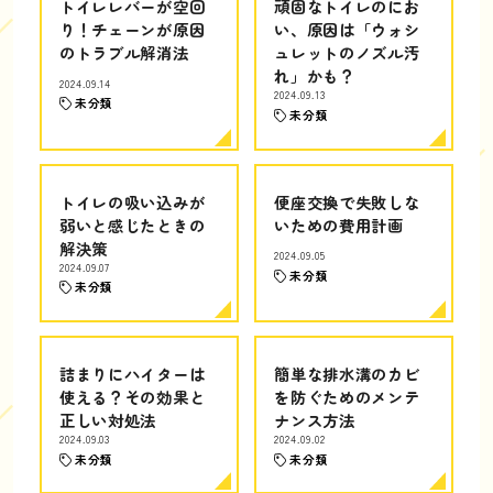
トイレレバーが空回
頑固なトイレのにお
り！チェーンが原因
い、原因は「ウォシ
のトラブル解消法
ュレットのノズル汚
れ」かも？
2024.09.14
2024.09.13
未分類
未分類
トイレの吸い込みが
便座交換で失敗しな
弱いと感じたときの
いための費用計画
解決策
2024.09.05
2024.09.07
未分類
未分類
詰まりにハイターは
簡単な排水溝のカビ
使える？その効果と
を防ぐためのメンテ
正しい対処法
ナンス方法
2024.09.03
2024.09.02
未分類
未分類