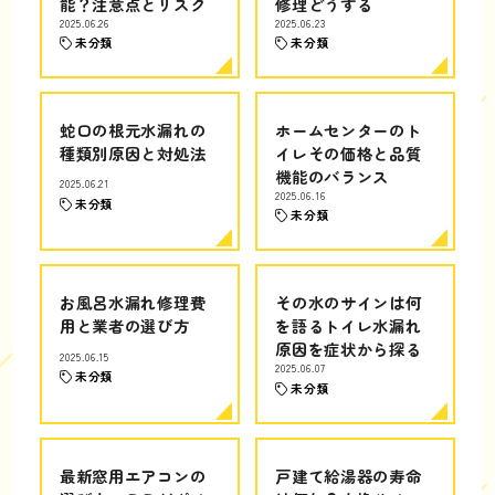
能？注意点とリスク
修理どうする
2025.06.26
2025.06.23
未分類
未分類
蛇口の根元水漏れの
ホームセンターのト
種類別原因と対処法
イレその価格と品質
機能のバランス
2025.06.21
2025.06.16
未分類
未分類
お風呂水漏れ修理費
その水のサインは何
用と業者の選び方
を語るトイレ水漏れ
原因を症状から探る
2025.06.15
2025.06.07
未分類
未分類
最新窓用エアコンの
戸建て給湯器の寿命