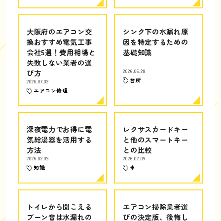
大阪府のエアコン交
シンク下の水漏れ原
換おすすめ電気工事
因を特定するための
会社5選！費用相場と
基礎知識
失敗しない業者の選
び方
2026.06.28
台所
2026.07.02
エアコン修理
深夜電力でお得に電
レクサスカードキー
気給湯器を活用する
と他のスマートキー
方法
との比較
2026.02.09
2026.02.09
知識
車
トイレから聞こえる
エアコン掃除業者選
ブーン音は水漏れの
びの決定版、後悔し