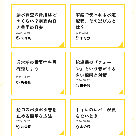
漏水調査の費用はど
家庭で使われる水道
のくらい？調査内容
配管、その選び方と
と費用の目安
は？
2024.09.01
2024.08.27
未分類
未分類
汚水枡の重要性を再
給湯器の「ブオー
確認しよう
ン」という音がうる
さい原因と対策
2024.08.24
2024.08.22
未分類
未分類
蛇口のポタポタ音を
トイレのレバーが戻
止める簡単な方法
らないとき
2024.08.20
2024.08.18
未分類
未分類