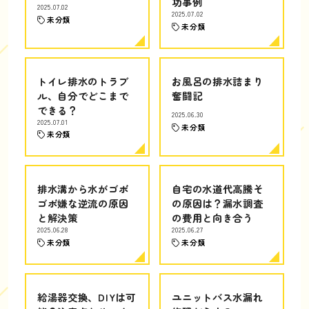
功事例
2025.07.02
2025.07.02
未分類
未分類
トイレ排水のトラブ
お風呂の排水詰まり
ル、自分でどこまで
奮闘記
できる？
2025.06.30
2025.07.01
未分類
未分類
排水溝から水がゴボ
自宅の水道代高騰そ
ゴボ嫌な逆流の原因
の原因は？漏水調査
と解決策
の費用と向き合う
2025.06.28
2025.06.27
未分類
未分類
給湯器交換、DIYは可
ユニットバス水漏れ