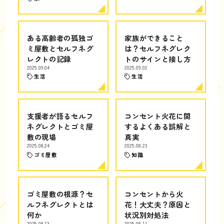
ある高齢者の孤独ゴ
家族ができること
ミ屋敷とセルフネグ
は？セルフネグレク
レクトの記録
トのサインと接し方
2025.09.04
2025.09.02
生活
生活
支援者が語るセルフ
コンセント火花に関
ネグレクトとゴミ屋
するよくある誤解と
敷の現場
真実
2025.08.24
2025.08.23
ゴミ屋敷
知識
ゴミ屋敷の根源？セ
コンセントから火
ルフネグレクトとは
花！大丈夫？原因と
何か
状況別対処法
2025.08.13
2025.08.11