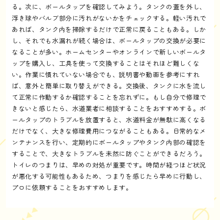
る。次に、ボールタップを確認してみよう。タンクの蓋を外し、
浮き球やバルブ部分に汚れがないかをチェックする。軽い汚れで
あれば、タンク内を掃除するだけで正常に戻ることもある。しか
し、それでも水漏れが続く場合は、ボールタップの交換が必要に
なることが多い。ホームセンターやオンラインで新しいボールタ
ップを購入し、工具を使って交換することはそれほど難しくな
い。作業に慣れていない場合でも、説明書や動画を参考にすれ
ば、意外と簡単に取り替えができる。交換後、タンクに水を流し
て正常に作動するか確認することを忘れずに。もし自分で修理で
きないと感じたら、水道業者に相談することをおすすめする。ボ
ールタップのトラブルを放置すると、水道料金が無駄に高くなる
だけでなく、大きな修理費用につながることもある。日常的なメ
ンテナンスを行い、定期的にボールタップやタンク内部の確認を
することで、大きなトラブルを未然に防ぐことができるだろう。
トイレのつまりは、早めの対処が重要です。時間が経つほど状況
が悪化する可能性もあるため、つまりを感じたら早めに行動し、
プロに依頼することをおすすめします。