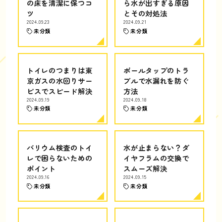
の床を清潔に保つコ
ら水が出すぎる原因
ツ
とその対処法
2024.09.23
2024.09.21
未分類
未分類
トイレのつまりは東
ボールタップのトラ
京ガスの水回りサー
ブルで水漏れを防ぐ
ビスでスピード解決
方法
2024.09.19
2024.09.18
未分類
未分類
バリウム検査のトイ
水が止まらない？ダ
レで困らないための
イヤフラムの交換で
ポイント
スムーズ解決
2024.09.16
2024.09.15
未分類
未分類