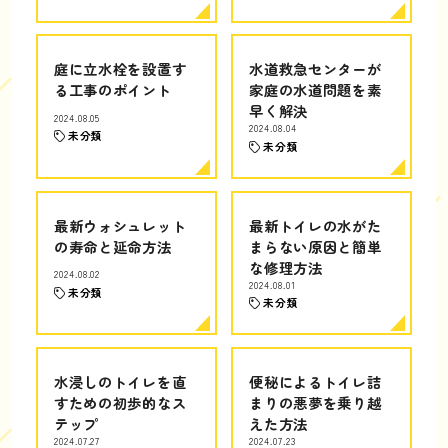
庭に立水栓を設置す
水道救急センターが
る工事のポイント
家庭の水道問題を素
早く解決
2024.08.05
2024.08.04
未分類
未分類
最新ウォシュレット
最新トイレの水がた
の寿命と延命方法
まらない原因と簡単
な修理方法
2024.08.02
2024.08.01
未分類
未分類
水浸しのトイレを直
便秘によるトイレ詰
すための初歩的なス
まりの悪夢を乗り越
テップ
えた方法
2024.07.27
2024.07.23