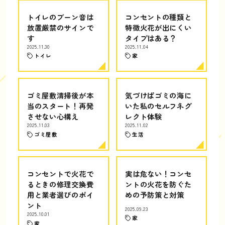
トイレのブーン音は
コンセントの種類と
放置厳禁のサインで
特徴火花が出にくい
す
タイプはある？
2025.11.30
2025.11.04
トイレ
家
ゴミ屋敷清掃後が本
気づけばゴミの海に
当のスタート！再発
いた私のセルフネグ
させない心構え
レクト体験
2025.11.03
2025.11.02
ゴミ屋敷
生活
コンセントで火花で
実は危ない！コンセ
るときの修理交換費
ントの火花を防ぐた
用と業者選びのポイ
めの予防策と対策
ント
2025.09.23
2025.10.01
家
家