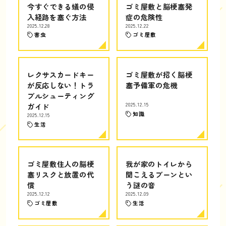
今すぐできる蟻の侵
ゴミ屋敷と脳梗塞発
入経路を塞ぐ方法
症の危険性
2025.12.28
2025.12.22
害虫
ゴミ屋敷
レクサスカードキー
ゴミ屋敷が招く脳梗
が反応しない！トラ
塞予備軍の危機
ブルシューティング
ガイド
2025.12.15
知識
2025.12.15
生活
ゴミ屋敷住人の脳梗
我が家のトイレから
塞リスクと放置の代
聞こえるブーンとい
償
う謎の音
2025.12.12
2025.12.09
ゴミ屋敷
生活