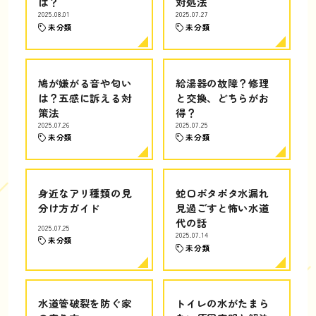
は？
対処法
2025.08.01
2025.07.27
未分類
未分類
鳩が嫌がる音や匂い
給湯器の故障？修理
は？五感に訴える対
と交換、どちらがお
策法
得？
2025.07.26
2025.07.25
未分類
未分類
身近なアリ種類の見
蛇口ポタポタ水漏れ
分け方ガイド
見過ごすと怖い水道
代の話
2025.07.25
2025.07.14
未分類
未分類
水道管破裂を防ぐ家
トイレの水がたまら