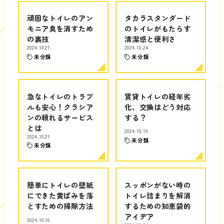
頑固なトイレのアン
タカラスタンダード
モニア臭を消すため
のトイレがもたらす
の裏技
清潔感と便利さ
2024.10.27
2024.10.24
未分類
未分類
急なトイレのトラブ
賃貸トイレの経年劣
ルも安心！クラシア
化、交換はどう対応
ンの頼れるサービス
する？
とは
2024.10.19
2024.10.21
未分類
未分類
簡単にトイレの壁紙
スッポンがない時の
にできた黄ばみを落
トイレ詰まりを解消
とすための掃除方法
するための知恵袋的
アイデア
2024.10.16