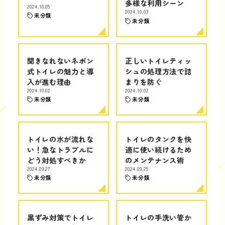
多様な利用シーン
2024.10.05
2024.10.03
未分類
未分類
聞きなれないネポン
正しいトイレティッ
式トイレの魅力と導
シュの処理方法で詰
入が進む理由
まりを防ぐ
2024.10.02
2024.10.02
未分類
未分類
トイレの水が流れな
トイレのタンクを快
い！急なトラブルに
適に使い続けるため
どう対処すべきか
のメンテナンス術
2024.09.27
2024.09.25
未分類
未分類
黒ずみ対策でトイレ
トイレの手洗い管か