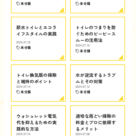
未分類
未分類
節水トイレとエコラ
トイレのつまりを防
イフスタイルの実践
ぐためのピーピース
ルーの活用法
2024.07.18
2024.07.16
未分類
未分類
トイレ換気扇の掃除
水が逆流するトラブ
と維持のポイント
ルとその対策
2024.07.14
2024.07.12
未分類
未分類
ウォシュレット電気
適切な雨どい掃除の
代を抑えるための実
料金とプロに依頼す
践的な方法
るメリット
2024.07.10
2024.07.08