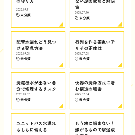
の守り方
ない原因究明と解決
策
2025.07.11
2025.07.10
未分類
未分類
配管水漏れどう見つ
行列を作る茶色いア
ける発見方法
リその正体は
2025.07.08
2025.07.08
未分類
未分類
洗濯機水が出ない自
便器の洗浄方式に潜
分で修理するリスク
む構造の秘密
2025.07.07
2025.07.04
未分類
未分類
ユニットバス水漏れ
もう鳩に悩まない！
もしもに備える
嫌がるもので撃退成