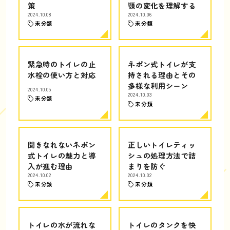
策
顎の変化を理解する
2024.10.08
2024.10.06
未分類
未分類
緊急時のトイレの止
ネポン式トイレが支
水栓の使い方と対応
持される理由とその
多様な利用シーン
2024.10.05
2024.10.03
未分類
未分類
聞きなれないネポン
正しいトイレティッ
式トイレの魅力と導
シュの処理方法で詰
入が進む理由
まりを防ぐ
2024.10.02
2024.10.02
未分類
未分類
トイレの水が流れな
トイレのタンクを快