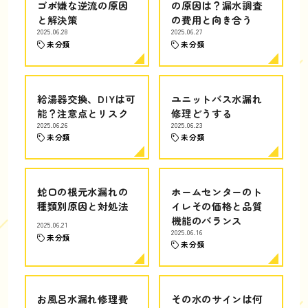
ゴボ嫌な逆流の原因
の原因は？漏水調査
と解決策
の費用と向き合う
2025.06.28
2025.06.27
未分類
未分類
給湯器交換、DIYは可
ユニットバス水漏れ
能？注意点とリスク
修理どうする
2025.06.26
2025.06.23
未分類
未分類
蛇口の根元水漏れの
ホームセンターのト
種類別原因と対処法
イレその価格と品質
機能のバランス
2025.06.21
2025.06.16
未分類
未分類
お風呂水漏れ修理費
その水のサインは何