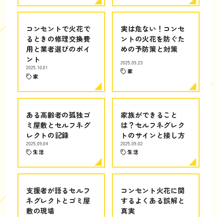
コンセントで火花で
実は危ない！コンセ
るときの修理交換費
ントの火花を防ぐた
用と業者選びのポイ
めの予防策と対策
ント
2025.09.23
2025.10.01
家
家
ある高齢者の孤独ゴ
家族ができること
ミ屋敷とセルフネグ
は？セルフネグレク
レクトの記録
トのサインと接し方
2025.09.04
2025.09.02
生活
生活
支援者が語るセルフ
コンセント火花に関
ネグレクトとゴミ屋
するよくある誤解と
敷の現場
真実