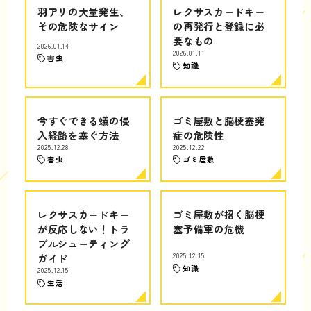
羽アリの大量発生、
レクサスカードキー
その危険なサイン
の再発行と登録に必
要なもの
2026.01.14
2026.01.11
害虫
知識
今すぐできる蟻の侵
ゴミ屋敷と脳梗塞発
入経路を塞ぐ方法
症の危険性
2025.12.28
2025.12.22
害虫
ゴミ屋敷
レクサスカードキー
ゴミ屋敷が招く脳梗
が反応しない！トラ
塞予備軍の危機
ブルシューティング
ガイド
2025.12.15
知識
2025.12.15
生活