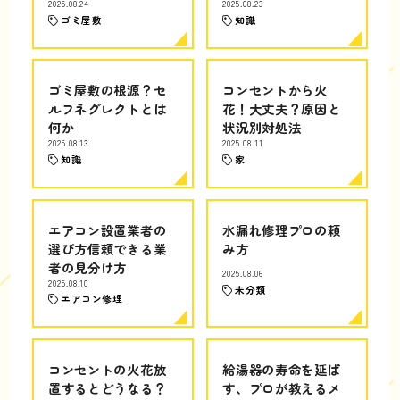
2025.08.24
2025.08.23
ゴミ屋敷
知識
ゴミ屋敷の根源？セ
コンセントから火
ルフネグレクトとは
花！大丈夫？原因と
何か
状況別対処法
2025.08.13
2025.08.11
知識
家
エアコン設置業者の
水漏れ修理プロの頼
選び方信頼できる業
み方
者の見分け方
2025.08.06
2025.08.10
未分類
エアコン修理
コンセントの火花放
給湯器の寿命を延ば
置するとどうなる？
す、プロが教えるメ