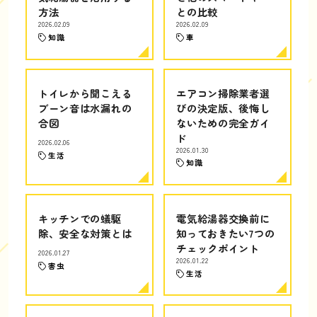
方法
との比較
2026.02.09
2026.02.09
知識
車
トイレから聞こえる
エアコン掃除業者選
ブーン音は水漏れの
びの決定版、後悔し
合図
ないための完全ガイ
ド
2026.02.06
2026.01.30
生活
知識
キッチンでの蟻駆
電気給湯器交換前に
除、安全な対策とは
知っておきたい7つの
チェックポイント
2026.01.27
2026.01.22
害虫
生活