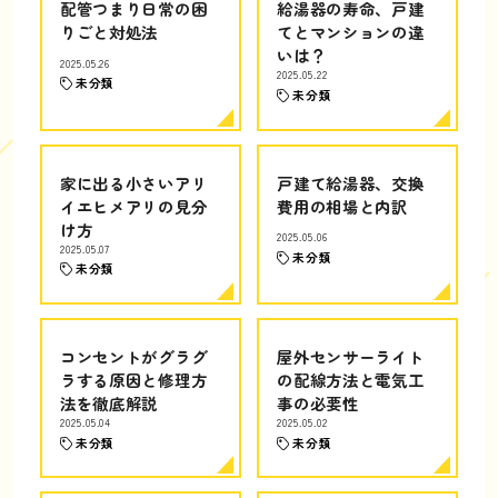
配管つまり日常の困
給湯器の寿命、戸建
りごと対処法
てとマンションの違
いは？
2025.05.26
2025.05.22
未分類
未分類
家に出る小さいアリ
戸建て給湯器、交換
イエヒメアリの見分
費用の相場と内訳
け方
2025.05.06
2025.05.07
未分類
未分類
コンセントがグラグ
屋外センサーライト
ラする原因と修理方
の配線方法と電気工
法を徹底解説
事の必要性
2025.05.04
2025.05.02
未分類
未分類