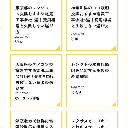
東京都のレンジフー
神奈川県のLED照明
ド交換おすすめ電気
交換おすすめ電気工
工事会社5選！費用相
事会社5選！費用相場
場と失敗しない選び
と失敗しない選び方
方
2026.07.02
2026.07.02
家
家
大阪府のエアコン交
シンク下の水漏れ原
換おすすめ電気工事
因を特定するための
会社5選！費用相場と
基礎知識
失敗しない業者の選
び方
2026.06.28
台所
2026.07.02
エアコン修理
深夜電力でお得に電
レクサスカードキー
気給湯器を活用する
と他のスマートキー