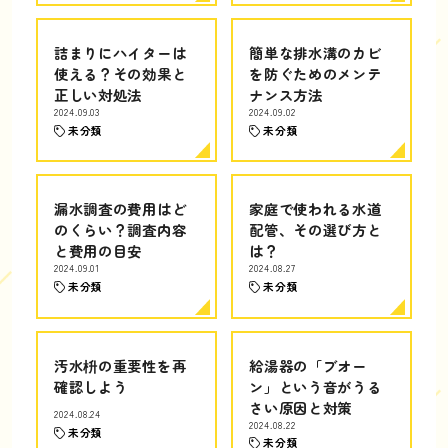
詰まりにハイターは
簡単な排水溝のカビ
使える？その効果と
を防ぐためのメンテ
正しい対処法
ナンス方法
2024.09.03
2024.09.02
未分類
未分類
漏水調査の費用はど
家庭で使われる水道
のくらい？調査内容
配管、その選び方と
と費用の目安
は？
2024.09.01
2024.08.27
未分類
未分類
汚水枡の重要性を再
給湯器の「ブオー
確認しよう
ン」という音がうる
さい原因と対策
2024.08.24
2024.08.22
未分類
未分類