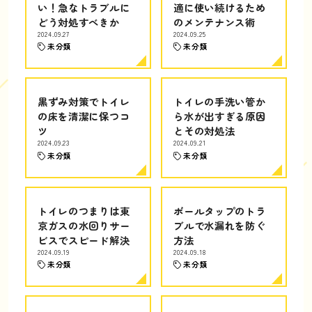
い！急なトラブルに
適に使い続けるため
どう対処すべきか
のメンテナンス術
2024.09.27
2024.09.25
未分類
未分類
黒ずみ対策でトイレ
トイレの手洗い管か
の床を清潔に保つコ
ら水が出すぎる原因
ツ
とその対処法
2024.09.23
2024.09.21
未分類
未分類
トイレのつまりは東
ボールタップのトラ
京ガスの水回りサー
ブルで水漏れを防ぐ
ビスでスピード解決
方法
2024.09.19
2024.09.18
未分類
未分類