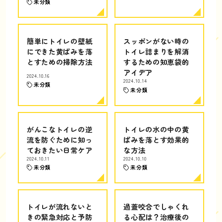
未分類
簡単にトイレの壁紙
スッポンがない時の
にできた黄ばみを落
トイレ詰まりを解消
とすための掃除方法
するための知恵袋的
アイデア
2024.10.16
2024.10.14
未分類
未分類
がんこなトイレの逆
トイレの水の中の黄
流を防ぐために知っ
ばみを落とす効果的
ておきたい日常ケア
な方法
2024.10.11
2024.10.10
未分類
未分類
トイレが流れないと
過蓋咬合でしゃくれ
きの緊急対応と予防
る心配は？治療後の