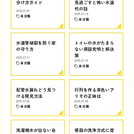
分け方ガイド
見過ごすと怖い水道
代の話
2025.07.25
2025.07.14
未分類
未分類
水道管破裂を防ぐ家
トイレの水がたまら
の守り方
ない原因究明と解決
策
2025.07.11
2025.07.10
未分類
未分類
配管水漏れどう見つ
行列を作る茶色いア
ける発見方法
リその正体は
2025.07.08
2025.07.08
未分類
未分類
洗濯機水が出ない自
便器の洗浄方式に潜