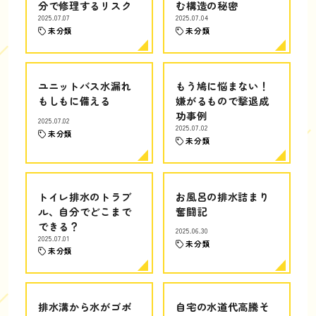
分で修理するリスク
む構造の秘密
2025.07.07
2025.07.04
未分類
未分類
ユニットバス水漏れ
もう鳩に悩まない！
もしもに備える
嫌がるもので撃退成
功事例
2025.07.02
2025.07.02
未分類
未分類
トイレ排水のトラブ
お風呂の排水詰まり
ル、自分でどこまで
奮闘記
できる？
2025.06.30
2025.07.01
未分類
未分類
排水溝から水がゴボ
自宅の水道代高騰そ