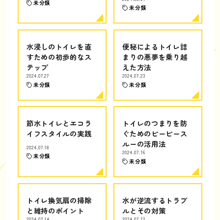
未分類
未分類
水浸しのトイレを直
便秘によるトイレ詰
すための初歩的なス
まりの悪夢を乗り越
テップ
えた方法
2024.07.27
2024.07.23
未分類
未分類
節水トイレとエコラ
トイレのつまりを防
イフスタイルの実践
ぐためのピーピース
ルーの活用法
2024.07.18
2024.07.16
未分類
未分類
トイレ換気扇の掃除
水が逆流するトラブ
と維持のポイント
ルとその対策
2024.07.14
2024.07.12