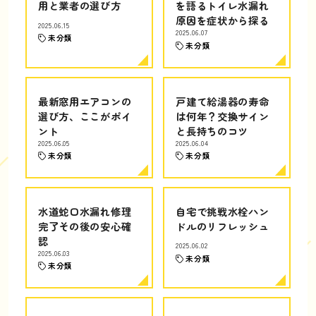
用と業者の選び方
を語るトイレ水漏れ
原因を症状から探る
2025.06.15
2025.06.07
未分類
未分類
最新窓用エアコンの
戸建て給湯器の寿命
選び方、ここがポイ
は何年？交換サイン
ント
と長持ちのコツ
2025.06.05
2025.06.04
未分類
未分類
水道蛇口水漏れ修理
自宅で挑戦水栓ハン
完了その後の安心確
ドルのリフレッシュ
認
2025.06.02
2025.06.03
未分類
未分類