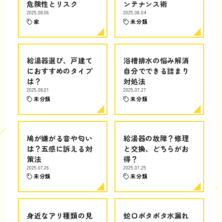
危険性とリスク
ンテナンス術
2025.08.06
2025.08.04
家
未分類
給湯器選び、戸建て
浴槽排水の悩み解消
におすすめのタイプ
自分でできる詰まり
は？
対処法
2025.08.01
2025.07.27
未分類
未分類
鳩が嫌がる音や匂い
給湯器の故障？修理
は？五感に訴える対
と交換、どちらがお
策法
得？
2025.07.26
2025.07.25
未分類
未分類
身近なアリ種類の見
蛇口ポタポタ水漏れ