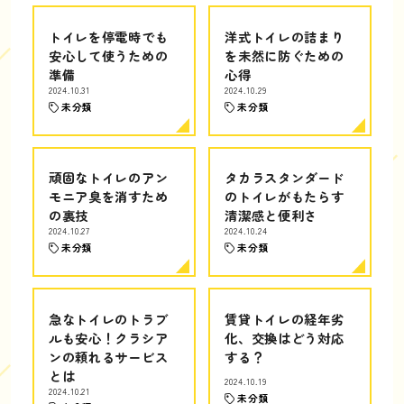
トイレを停電時でも
洋式トイレの詰まり
安心して使うための
を未然に防ぐための
準備
心得
2024.10.31
2024.10.29
未分類
未分類
頑固なトイレのアン
タカラスタンダード
モニア臭を消すため
のトイレがもたらす
の裏技
清潔感と便利さ
2024.10.27
2024.10.24
未分類
未分類
急なトイレのトラブ
賃貸トイレの経年劣
ルも安心！クラシア
化、交換はどう対応
ンの頼れるサービス
する？
とは
2024.10.19
2024.10.21
未分類