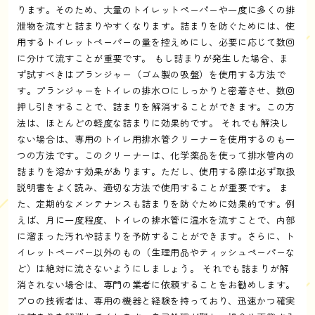
ります。そのため、大量のトイレットペーパーや一度に多くの排
泄物を流すと詰まりやすくなります。詰まりを防ぐためには、使
用するトイレットペーパーの量を控えめにし、必要に応じて数回
に分けて流すことが重要です。 もし詰まりが発生した場合、ま
ず試すべきはプランジャー（ゴム製の吸盤）を使用する方法で
す。プランジャーをトイレの排水口にしっかりと密着させ、数回
押し引きすることで、詰まりを解消することができます。この方
法は、ほとんどの軽度な詰まりに効果的です。 それでも解決し
ない場合は、専用のトイレ用排水管クリーナーを使用するのも一
つの方法です。このクリーナーは、化学薬品を使って排水管内の
詰まりを溶かす効果があります。ただし、使用する際は必ず取扱
説明書をよく読み、適切な方法で使用することが重要です。 ま
た、定期的なメンテナンスも詰まりを防ぐために効果的です。例
えば、月に一度程度、トイレの排水管に温水を流すことで、内部
に溜まった汚れや詰まりを予防することができます。さらに、ト
イレットペーパー以外のもの（生理用品やティッシュペーパーな
ど）は絶対に流さないようにしましょう。 それでも詰まりが解
消されない場合は、専門の業者に依頼することをお勧めします。
プロの技術者は、専用の機器と経験を持っており、迅速かつ確実