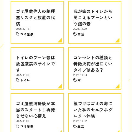
ゴミ屋敷住人の脳梗
我が家のトイレから
塞リスクと放置の代
聞こえるブーンとい
償
う謎の音
2025.12.12
2025.12.09
ゴミ屋敷
生活
トイレのブーン音は
コンセントの種類と
放置厳禁のサインで
特徴火花が出にくい
す
タイプはある？
2025.11.30
2025.11.04
トイレ
家
ゴミ屋敷清掃後が本
気づけばゴミの海に
当のスタート！再発
いた私のセルフネグ
させない心構え
レクト体験
2025.11.03
2025.11.02
ゴミ屋敷
生活