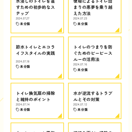
水浸しのトイレを直
便秘によるトイレ詰
すための初歩的なス
まりの悪夢を乗り越
テップ
えた方法
2024.07.27
2024.07.23
未分類
未分類
節水トイレとエコラ
トイレのつまりを防
イフスタイルの実践
ぐためのピーピース
ルーの活用法
2024.07.18
2024.07.16
未分類
未分類
トイレ換気扇の掃除
水が逆流するトラブ
と維持のポイント
ルとその対策
2024.07.14
2024.07.12
未分類
未分類