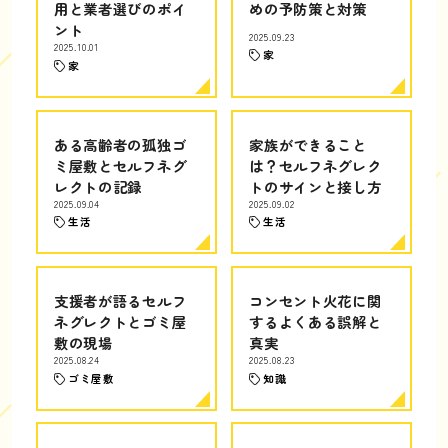
用と業者選びのポイ
めの予防策と対策
ント
2025.09.23
2025.10.01
家
家
ある高齢者の孤独ゴ
家族ができること
ミ屋敷とセルフネグ
は？セルフネグレク
レクトの記録
トのサインと接し方
2025.09.04
2025.09.02
生活
生活
支援者が語るセルフ
コンセント火花に関
ネグレクトとゴミ屋
するよくある誤解と
敷の現場
真実
2025.08.24
2025.08.23
ゴミ屋敷
知識