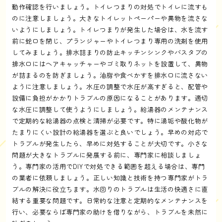
動作確認を行いましょう。トイレつまりの対処でトイレに流すも
のに注意しましょう。大きなトイレットペーパーや異物を流さな
いようにしましょう。トイレつまりが発生した場合は、水を流す
前に蛇口を閉じ、プランジャーやトイレつまり専用の洗剤を使用
してみましょう。排水詰まりの防止キッチンシンクやバスタブの
排水口にはヘアキャッチャーやゴミ取りネットを設置して、異物
が詰まるのを防ぎましょう。油脂や食べかすを排水口に流さない
ように注意しましょう。水圧の調整で水圧が高すぎると、配管や
設備に負担がかかりトラブルの原因になることがあります。適切
な水圧に調整して使うようにしましょう。給湯器のメンテナンス
で定期的な給湯器の点検と清掃が必要です。特に湯垢や酸化物が
たまりにくい設計の給湯器を選ぶと良いでしょう。早めの対応で
トラブルが発生したら、早めに対処することが大切です。小さな
問題が大きなトラブルに発展する前に、専門家に相談しましょ
う。専門家の活用でDIYで対処できる範囲を超える場合は、専門
の業者に依頼しましょう。正しい知識と技術を持つ専門家がトラ
ブルの解決に役立ちます。水回りのトラブルは生活の快適さに直
結する重要な問題です。日常的な注意と定期的なメンテナンスを
行い、必要ならば専門家の助けを借りながら、トラブルを未然に