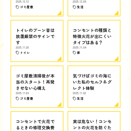
2025.12.12
2025.12.09
ゴミ屋敷
生活
トイレのブーン音は
コンセントの種類と
放置厳禁のサインで
特徴火花が出にくい
す
タイプはある？
2025.11.30
2025.11.04
トイレ
家
ゴミ屋敷清掃後が本
気づけばゴミの海に
当のスタート！再発
いた私のセルフネグ
させない心構え
レクト体験
2025.11.03
2025.11.02
ゴミ屋敷
生活
コンセントで火花で
実は危ない！コンセ
るときの修理交換費
ントの火花を防ぐた