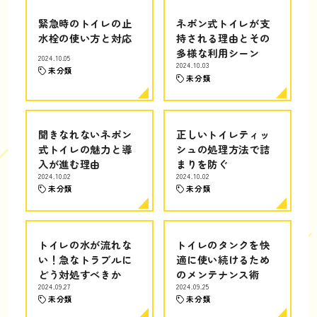
緊急時のトイレの止
ネポン式トイレが支
水栓の使い方と対応
持される理由とその
多様な利用シーン
2024.10.05
2024.10.03
未分類
未分類
聞きなれないネポン
正しいトイレティッ
式トイレの魅力と導
シュの処理方法で詰
入が進む理由
まりを防ぐ
2024.10.02
2024.10.02
未分類
未分類
トイレの水が流れな
トイレのタンクを快
い！急なトラブルに
適に使い続けるため
どう対処すべきか
のメンテナンス術
2024.09.27
2024.09.25
未分類
未分類