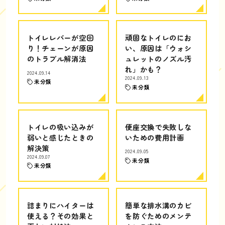
トイレレバーが空回
頑固なトイレのにお
り！チェーンが原因
い、原因は「ウォシ
のトラブル解消法
ュレットのノズル汚
れ」かも？
2024.09.14
2024.09.13
未分類
未分類
トイレの吸い込みが
便座交換で失敗しな
弱いと感じたときの
いための費用計画
解決策
2024.09.05
2024.09.07
未分類
未分類
詰まりにハイターは
簡単な排水溝のカビ
使える？その効果と
を防ぐためのメンテ