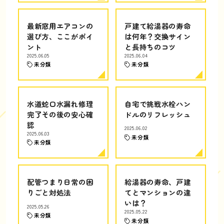
最新窓用エアコンの
戸建て給湯器の寿命
選び方、ここがポイ
は何年？交換サイン
ント
と長持ちのコツ
2025.06.05
2025.06.04
未分類
未分類
水道蛇口水漏れ修理
自宅で挑戦水栓ハン
完了その後の安心確
ドルのリフレッシュ
認
2025.06.02
2025.06.03
未分類
未分類
配管つまり日常の困
給湯器の寿命、戸建
りごと対処法
てとマンションの違
いは？
2025.05.26
2025.05.22
未分類
未分類