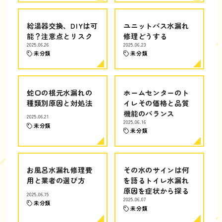
給湯器交換、DIYは可
ユニットバス水漏れ
能？注意点とリスク
修理どうする
2025.06.26
2025.06.23
未分類
未分類
蛇口の根元水漏れの
ホームセンターのト
種類別原因と対処法
イレその価格と品質
機能のバランス
2025.06.21
2025.06.16
未分類
未分類
お風呂水漏れ修理費
その水のサインは何
用と業者の選び方
を語るトイレ水漏れ
原因を症状から探る
2025.06.15
2025.06.07
未分類
未分類