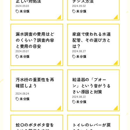
正しい対処法
ナンス方法
2024.09.03
2024.09.02
未分類
未分類
漏水調査の費用はど
家庭で使われる水道
のくらい？調査内容
配管、その選び方と
と費用の目安
は？
2024.09.01
2024.08.27
未分類
未分類
汚水枡の重要性を再
給湯器の「ブオー
確認しよう
ン」という音がうる
さい原因と対策
2024.08.24
2024.08.22
未分類
未分類
蛇口のポタポタ音を
トイレのレバーが戻