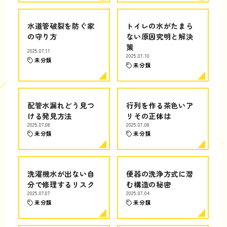
水道管破裂を防ぐ家
トイレの水がたまら
の守り方
ない原因究明と解決
策
2025.07.11
2025.07.10
未分類
未分類
配管水漏れどう見つ
行列を作る茶色いア
ける発見方法
リその正体は
2025.07.08
2025.07.08
未分類
未分類
洗濯機水が出ない自
便器の洗浄方式に潜
分で修理するリスク
む構造の秘密
2025.07.07
2025.07.04
未分類
未分類