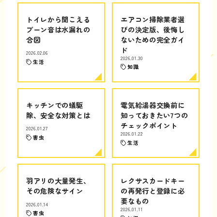
トイレから聞こえる
エアコン掃除業者選
ブーン音は水漏れの
びの決定版、後悔し
合図
ないための完全ガイ
ド
2026.02.06
2026.01.30
生活
知識
キッチンでの蟻駆
電気給湯器交換前に
除、安全な対策とは
知っておきたい7つの
チェックポイント
2026.01.27
2026.01.22
害虫
生活
羽アリの大量発生、
レクサスカードキー
その危険なサイン
の再発行と登録に必
要なもの
2026.01.14
2026.01.11
害虫