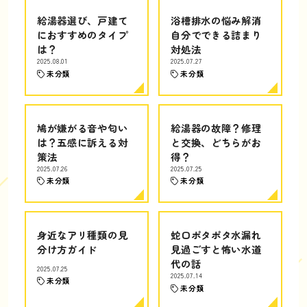
給湯器選び、戸建て
浴槽排水の悩み解消
におすすめのタイプ
自分でできる詰まり
は？
対処法
2025.08.01
2025.07.27
未分類
未分類
鳩が嫌がる音や匂い
給湯器の故障？修理
は？五感に訴える対
と交換、どちらがお
策法
得？
2025.07.26
2025.07.25
未分類
未分類
身近なアリ種類の見
蛇口ポタポタ水漏れ
分け方ガイド
見過ごすと怖い水道
代の話
2025.07.25
2025.07.14
未分類
未分類