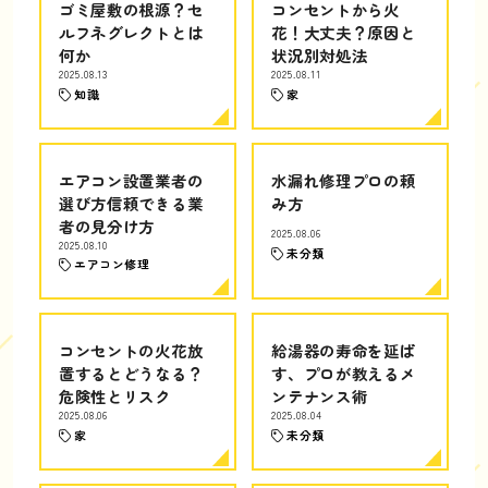
ゴミ屋敷の根源？セ
コンセントから火
ルフネグレクトとは
花！大丈夫？原因と
何か
状況別対処法
2025.08.13
2025.08.11
知識
家
エアコン設置業者の
水漏れ修理プロの頼
選び方信頼できる業
み方
者の見分け方
2025.08.06
2025.08.10
未分類
エアコン修理
コンセントの火花放
給湯器の寿命を延ば
置するとどうなる？
す、プロが教えるメ
危険性とリスク
ンテナンス術
2025.08.06
2025.08.04
家
未分類