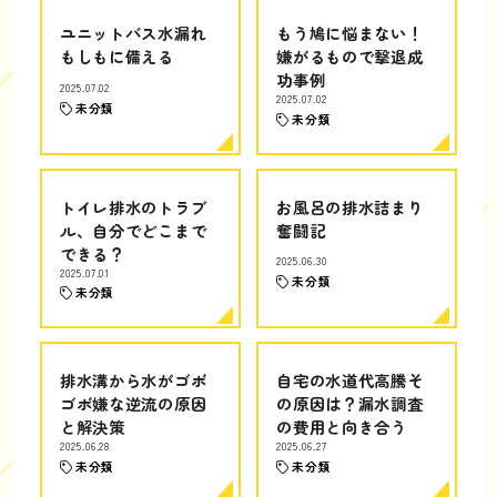
ユニットバス水漏れ
もう鳩に悩まない！
もしもに備える
嫌がるもので撃退成
功事例
2025.07.02
2025.07.02
未分類
未分類
トイレ排水のトラブ
お風呂の排水詰まり
ル、自分でどこまで
奮闘記
できる？
2025.06.30
2025.07.01
未分類
未分類
排水溝から水がゴボ
自宅の水道代高騰そ
ゴボ嫌な逆流の原因
の原因は？漏水調査
と解決策
の費用と向き合う
2025.06.28
2025.06.27
未分類
未分類