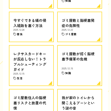
知識
今すぐできる蟻の侵
ゴミ屋敷と脳梗塞発
入経路を塞ぐ方法
症の危険性
2025.12.28
2025.12.22
害虫
ゴミ屋敷
レクサスカードキー
ゴミ屋敷が招く脳梗
が反応しない！トラ
塞予備軍の危機
ブルシューティング
ガイド
2025.12.15
知識
2025.12.15
生活
ゴミ屋敷住人の脳梗
我が家のトイレから
塞リスクと放置の代
聞こえるブーンとい
償
う謎の音