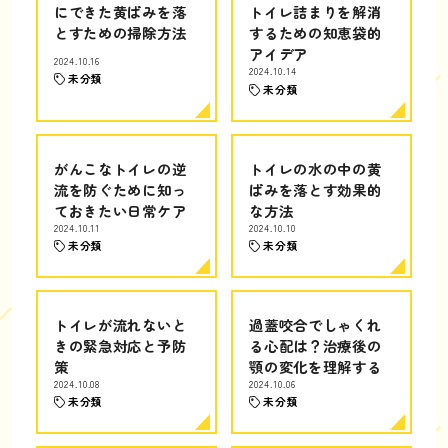
にできた黄ばみを落
トイレ詰まりを解消
とすための掃除方法
するための知恵袋的
アイデア
2024.10.16
2024.10.14
未分類
未分類
がんこなトイレの逆
トイレの水の中の黄
流を防ぐために知っ
ばみを落とす効果的
ておきたい日常ケア
な方法
2024.10.11
2024.10.10
未分類
未分類
トイレが流れないと
過蓋咬合でしゃくれ
きの緊急対応と予防
る心配は？治療後の
策
顎の変化を理解する
2024.10.08
2024.10.06
未分類
未分類