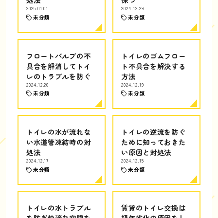
2025.01.01
2024.12.29
未分類
未分類
フロートバルブの不
トイレのゴムフロー
具合を解消してトイ
ト不具合を解決する
レのトラブルを防ぐ
方法
2024.12.20
2024.12.19
未分類
未分類
トイレの水が流れな
トイレの逆流を防ぐ
い水道管凍結時の対
ために知っておきた
処法
い原因と対処法
2024.12.17
2024.12.15
未分類
未分類
トイレの水トラブル
賃貸のトイレ交換は
を防ぎ快適な空間を
経年劣化の原因をし