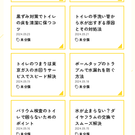
黒ずみ対策でトイレ
トイレの手洗い管か
の床を清潔に保つコ
ら水が出すぎる原因
ツ
とその対処法
2024.09.23
2024.09.21
未分類
未分類
トイレのつまりは東
ボールタップのトラ
京ガスの水回りサー
ブルで水漏れを防ぐ
ビスでスピード解決
方法
2024.09.19
2024.09.18
未分類
未分類
バリウム検査のトイ
水が止まらない？ダ
レで困らないための
イヤフラムの交換で
ポイント
スムーズ解決
2024.09.16
2024.09.15
未分類
未分類