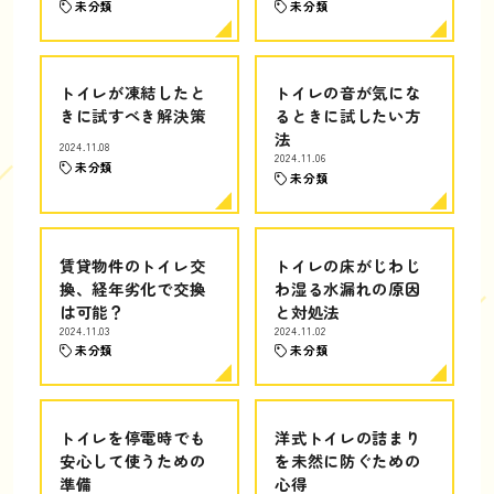
未分類
未分類
トイレが凍結したと
トイレの音が気にな
きに試すべき解決策
るときに試したい方
法
2024.11.08
2024.11.06
未分類
未分類
賃貸物件のトイレ交
トイレの床がじわじ
換、経年劣化で交換
わ湿る水漏れの原因
は可能？
と対処法
2024.11.03
2024.11.02
未分類
未分類
トイレを停電時でも
洋式トイレの詰まり
安心して使うための
を未然に防ぐための
準備
心得