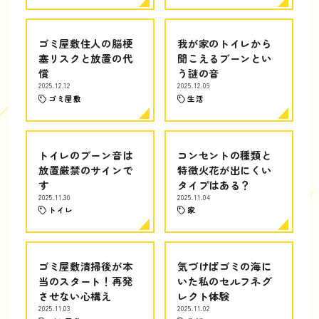
ゴミ屋敷住人の脳梗
我が家のトイレから
塞リスクと放置の代
聞こえるブーンとい
償
う謎の音
2025.12.12
2025.12.09
ゴミ屋敷
生活
トイレのブーン音は
コンセントの種類と
放置厳禁のサインで
特徴火花が出にくい
す
タイプはある？
2025.11.30
2025.11.04
トイレ
家
ゴミ屋敷清掃後が本
気づけばゴミの海に
当のスタート！再発
いた私のセルフネグ
させない心構え
レクト体験
2025.11.03
2025.11.02