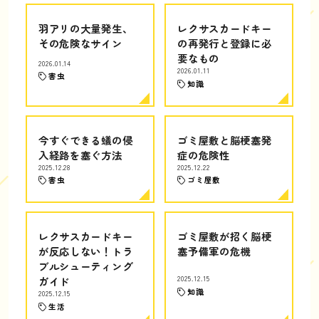
羽アリの大量発生、
レクサスカードキー
その危険なサイン
の再発行と登録に必
要なもの
2026.01.14
2026.01.11
害虫
知識
今すぐできる蟻の侵
ゴミ屋敷と脳梗塞発
入経路を塞ぐ方法
症の危険性
2025.12.28
2025.12.22
害虫
ゴミ屋敷
レクサスカードキー
ゴミ屋敷が招く脳梗
が反応しない！トラ
塞予備軍の危機
ブルシューティング
ガイド
2025.12.15
知識
2025.12.15
生活