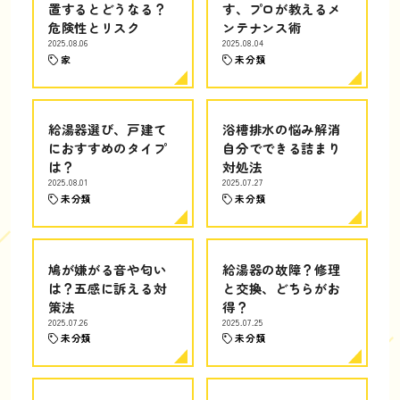
置するとどうなる？
す、プロが教えるメ
危険性とリスク
ンテナンス術
2025.08.06
2025.08.04
家
未分類
給湯器選び、戸建て
浴槽排水の悩み解消
におすすめのタイプ
自分でできる詰まり
は？
対処法
2025.08.01
2025.07.27
未分類
未分類
鳩が嫌がる音や匂い
給湯器の故障？修理
は？五感に訴える対
と交換、どちらがお
策法
得？
2025.07.26
2025.07.25
未分類
未分類