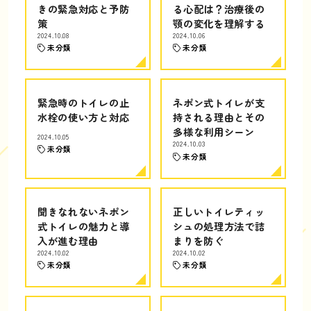
きの緊急対応と予防
る心配は？治療後の
策
顎の変化を理解する
2024.10.08
2024.10.06
未分類
未分類
緊急時のトイレの止
ネポン式トイレが支
水栓の使い方と対応
持される理由とその
多様な利用シーン
2024.10.05
2024.10.03
未分類
未分類
聞きなれないネポン
正しいトイレティッ
式トイレの魅力と導
シュの処理方法で詰
入が進む理由
まりを防ぐ
2024.10.02
2024.10.02
未分類
未分類