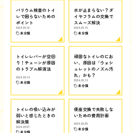
バリウム検査のトイ
水が止まらない？ダ
レで困らないための
イヤフラムの交換で
ポイント
スムーズ解決
2024.09.16
2024.09.15
未分類
未分類
トイレレバーが空回
頑固なトイレのにお
り！チェーンが原因
い、原因は「ウォシ
のトラブル解消法
ュレットのノズル汚
れ」かも？
2024.09.14
2024.09.13
未分類
未分類
トイレの吸い込みが
便座交換で失敗しな
弱いと感じたときの
いための費用計画
解決策
2024.09.05
2024.09.07
未分類
未分類