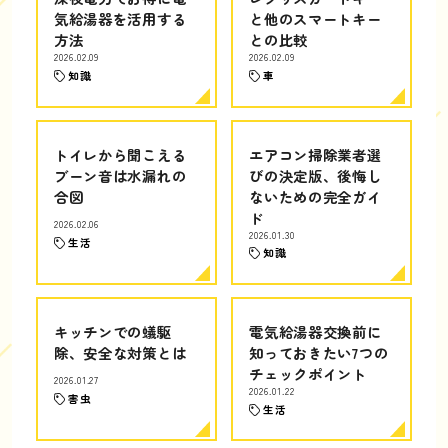
気給湯器を活用する
と他のスマートキー
方法
との比較
2026.02.09
2026.02.09
知識
車
トイレから聞こえる
エアコン掃除業者選
ブーン音は水漏れの
びの決定版、後悔し
合図
ないための完全ガイ
ド
2026.02.06
2026.01.30
生活
知識
キッチンでの蟻駆
電気給湯器交換前に
除、安全な対策とは
知っておきたい7つの
チェックポイント
2026.01.27
2026.01.22
害虫
生活