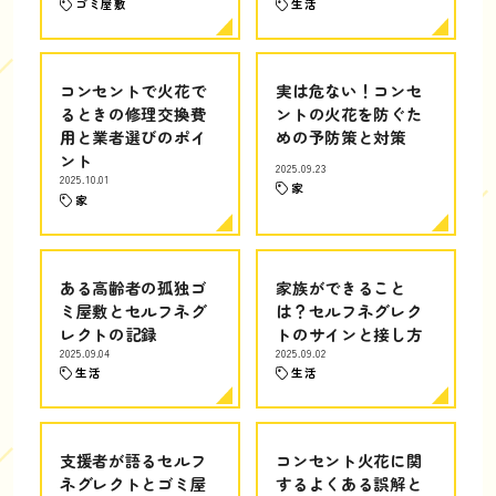
ゴミ屋敷
生活
コンセントで火花で
実は危ない！コンセ
るときの修理交換費
ントの火花を防ぐた
用と業者選びのポイ
めの予防策と対策
ント
2025.09.23
2025.10.01
家
家
ある高齢者の孤独ゴ
家族ができること
ミ屋敷とセルフネグ
は？セルフネグレク
レクトの記録
トのサインと接し方
2025.09.04
2025.09.02
生活
生活
支援者が語るセルフ
コンセント火花に関
ネグレクトとゴミ屋
するよくある誤解と