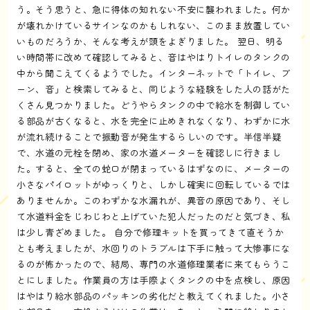
う。そう思うと、急に得体の知れない不安に襲われました。何か
が壊れかけているサインなのかもしれない、このまま放置してい
いものだろうか、そんな考えが頭をよぎりました。 翌日、明る
い時間帯に改めて確認してみると、音はやはりトイレのタンクの
中から聞こえてくるようでした。インターネットで「トイレ、ブ
ーン、音」と検索してみると、同じような経験をした人の話がた
くさん見つかりました。どうやらタンクの中で給水を制御してい
る部品が古くなると、水を完全に止めきれなくなり、わずかに水
が流れ続けることで振動音が発生するらしいのです。半信半疑
で、水道の元栓を閉め、家の水道メーターを確認しに行きまし
た。すると、全ての蛇口が閉まっているはずなのに、メーターの
小さなパイロットがゆっくりと、しかし確実に回転しているでは
ありませんか。このわずかな水漏れが、異音の原因であり、そし
て水道料金をじわじわと上げていた犯人だったのだと気づき、私
は少し青ざめました。 自分で修理キットを買ってきて直そうか
とも考えましたが、水回りのトラブルは下手に触って大惨事にな
るのが怖かったので、結局、専門の水道修理業者に来てもらうこ
とにしました。作業員の方は手際よくタンクの中を点検し、原因
はやはり給水部品のパッキンの劣化だと教えてくれました。小さ