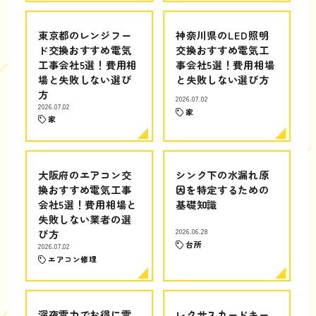
東京都のレンジフー
神奈川県のLED照明
ド交換おすすめ電気
交換おすすめ電気工
工事会社5選！費用相
事会社5選！費用相場
場と失敗しない選び
と失敗しない選び方
方
2026.07.02
2026.07.02
家
家
大阪府のエアコン交
シンク下の水漏れ原
換おすすめ電気工事
因を特定するための
会社5選！費用相場と
基礎知識
失敗しない業者の選
び方
2026.06.28
台所
2026.07.02
エアコン修理
深夜電力でお得に電
レクサスカードキー