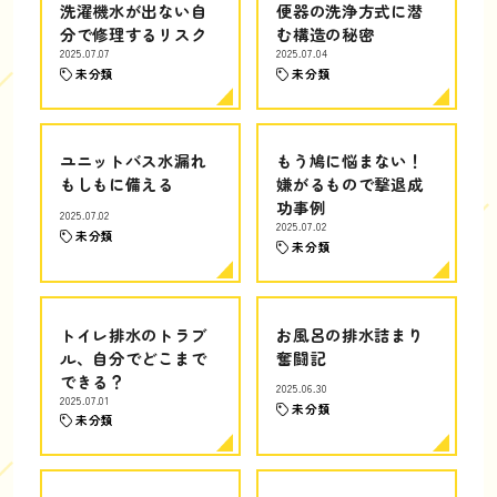
洗濯機水が出ない自
便器の洗浄方式に潜
分で修理するリスク
む構造の秘密
2025.07.07
2025.07.04
未分類
未分類
ユニットバス水漏れ
もう鳩に悩まない！
もしもに備える
嫌がるもので撃退成
功事例
2025.07.02
2025.07.02
未分類
未分類
トイレ排水のトラブ
お風呂の排水詰まり
ル、自分でどこまで
奮闘記
できる？
2025.06.30
2025.07.01
未分類
未分類