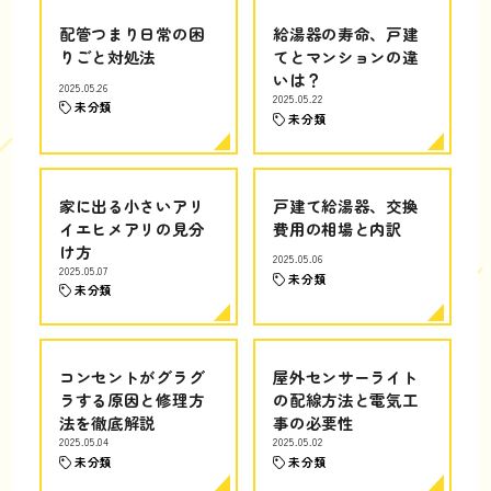
配管つまり日常の困
給湯器の寿命、戸建
りごと対処法
てとマンションの違
いは？
2025.05.26
2025.05.22
未分類
未分類
家に出る小さいアリ
戸建て給湯器、交換
イエヒメアリの見分
費用の相場と内訳
け方
2025.05.06
2025.05.07
未分類
未分類
コンセントがグラグ
屋外センサーライト
ラする原因と修理方
の配線方法と電気工
法を徹底解説
事の必要性
2025.05.04
2025.05.02
未分類
未分類