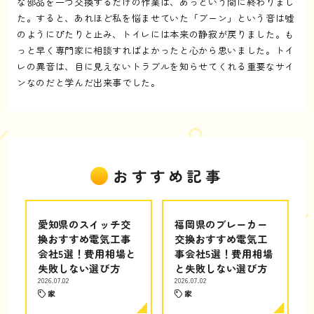
な部品を一つ交換するだけの作業は、あっという間に終わりまし
た。すると、あれほど私を悩ませていた「ブーン」という音は嘘
のようにぴたりと止み、トイレには本来の静寂が戻りました。も
っと早く専門家に相談すればよかったと心から思いました。トイ
レの異音は、目に見えないトラブルを知らせてくれる重要なサイ
ンなのだと学んだ出来事でした。
おすすめ記事
愛知県のスイッチ交
福岡県のブレーカー
換おすすめ電気工事
交換おすすめ電気工
会社5選！費用相場と
事会社5選！費用相場
失敗しない選び方
と失敗しない選び方
2026.07.02
2026.07.02
家
家