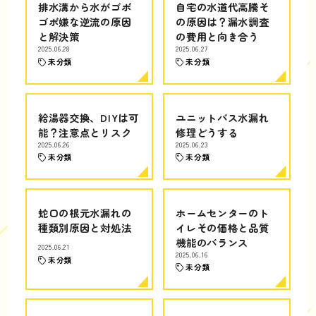
排水溝から水がゴボ
自宅の水道代高騰そ
ゴボ嫌な逆流の原因
の原因は？漏水調査
と解決策
の費用と向き合う
2025.06.28
2025.06.27
未分類
未分類
給湯器交換、DIYは可
ユニットバス水漏れ
能？注意点とリスク
修理どうする
2025.06.26
2025.06.23
未分類
未分類
蛇口の根元水漏れの
ホームセンターのト
種類別原因と対処法
イレその価格と品質
機能のバランス
2025.06.21
2025.06.16
未分類
未分類