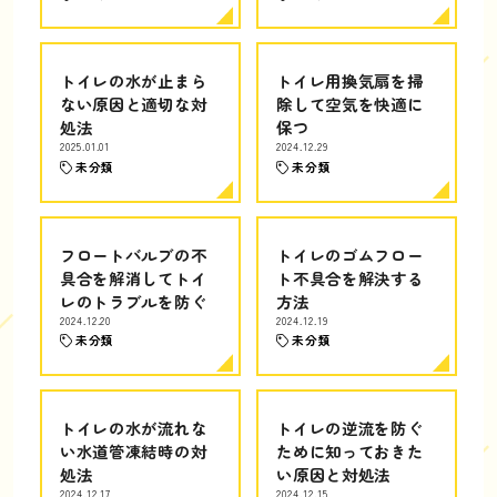
トイレの水が止まら
トイレ用換気扇を掃
ない原因と適切な対
除して空気を快適に
処法
保つ
2025.01.01
2024.12.29
未分類
未分類
フロートバルブの不
トイレのゴムフロー
具合を解消してトイ
ト不具合を解決する
レのトラブルを防ぐ
方法
2024.12.20
2024.12.19
未分類
未分類
トイレの水が流れな
トイレの逆流を防ぐ
い水道管凍結時の対
ために知っておきた
処法
い原因と対処法
2024.12.17
2024.12.15