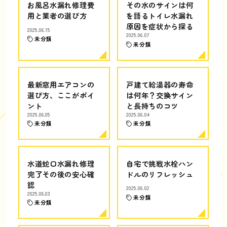
お風呂水漏れ修理費
その水のサインは何
用と業者の選び方
を語るトイレ水漏れ
原因を症状から探る
2025.06.15
2025.06.07
未分類
未分類
最新窓用エアコンの
戸建て給湯器の寿命
選び方、ここがポイ
は何年？交換サイン
ント
と長持ちのコツ
2025.06.05
2025.06.04
未分類
未分類
水道蛇口水漏れ修理
自宅で挑戦水栓ハン
完了その後の安心確
ドルのリフレッシュ
認
2025.06.02
2025.06.03
未分類
未分類