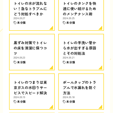
トイレの水が流れな
トイレのタンクを快
い！急なトラブルに
適に使い続けるため
どう対処すべきか
のメンテナンス術
2024.09.27
2024.09.25
未分類
未分類
黒ずみ対策でトイレ
トイレの手洗い管か
の床を清潔に保つコ
ら水が出すぎる原因
ツ
とその対処法
2024.09.23
2024.09.21
未分類
未分類
トイレのつまりは東
ボールタップのトラ
京ガスの水回りサー
ブルで水漏れを防ぐ
ビスでスピード解決
方法
2024.09.19
2024.09.18
未分類
未分類