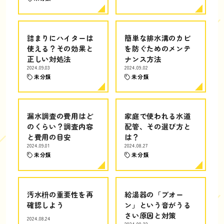
詰まりにハイターは
簡単な排水溝のカビ
使える？その効果と
を防ぐためのメンテ
正しい対処法
ナンス方法
2024.09.03
2024.09.02
未分類
未分類
漏水調査の費用はど
家庭で使われる水道
のくらい？調査内容
配管、その選び方と
と費用の目安
は？
2024.09.01
2024.08.27
未分類
未分類
汚水枡の重要性を再
給湯器の「ブオー
確認しよう
ン」という音がうる
さい原因と対策
2024.08.24
2024.08.22