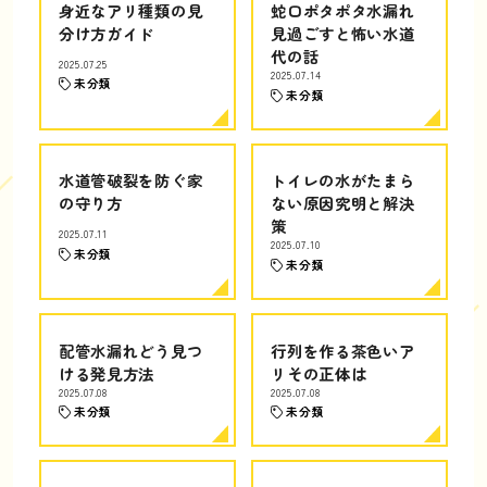
身近なアリ種類の見
蛇口ポタポタ水漏れ
分け方ガイド
見過ごすと怖い水道
代の話
2025.07.25
2025.07.14
未分類
未分類
水道管破裂を防ぐ家
トイレの水がたまら
の守り方
ない原因究明と解決
策
2025.07.11
2025.07.10
未分類
未分類
配管水漏れどう見つ
行列を作る茶色いア
ける発見方法
リその正体は
2025.07.08
2025.07.08
未分類
未分類