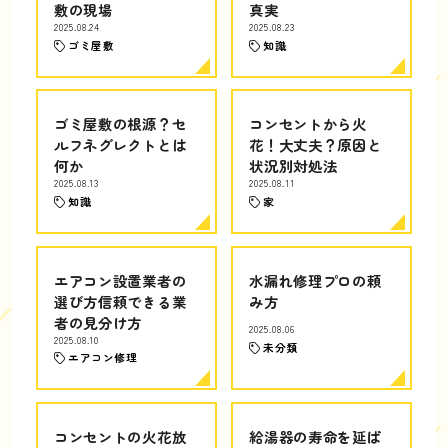
敷の現場
真実
2025.08.24
2025.08.23
ゴミ屋敷
知識
ゴミ屋敷の根源？セ
コンセントから火
ルフネグレクトとは
花！大丈夫？原因と
何か
状況別対処法
2025.08.13
2025.08.11
知識
家
エアコン設置業者の
水漏れ修理プロの頼
選び方信頼できる業
み方
者の見分け方
2025.08.06
2025.08.10
未分類
エアコン修理
コンセントの火花放
給湯器の寿命を延ば