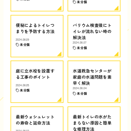
未分類
便秘によるトイレつ
バリウム検査後にト
まりを予防する方法
イレが流れない時の
解決法
2024.08.09
2024.08.07
未分類
未分類
庭に立水栓を設置す
水道救急センターが
る工事のポイント
家庭の水道問題を素
早く解決
2024.08.05
2024.08.04
未分類
未分類
最新ウォシュレット
最新トイレの水がた
の寿命と延命方法
まらない原因と簡単
な修理方法
2024.08.02