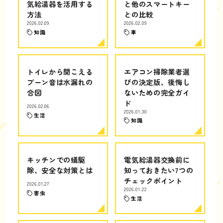
気給湯器を活用する
と他のスマートキー
方法
との比較
2026.02.09
2026.02.09
知識
車
トイレから聞こえる
エアコン掃除業者選
ブーン音は水漏れの
びの決定版、後悔し
合図
ないための完全ガイ
ド
2026.02.06
2026.01.30
生活
知識
キッチンでの蟻駆
電気給湯器交換前に
除、安全な対策とは
知っておきたい7つの
チェックポイント
2026.01.27
2026.01.22
害虫
生活