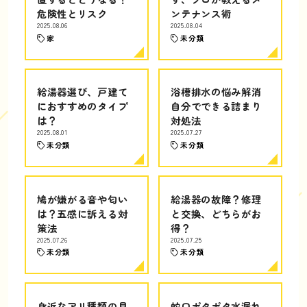
危険性とリスク
ンテナンス術
2025.08.06
2025.08.04
家
未分類
給湯器選び、戸建て
浴槽排水の悩み解消
におすすめのタイプ
自分でできる詰まり
は？
対処法
2025.08.01
2025.07.27
未分類
未分類
鳩が嫌がる音や匂い
給湯器の故障？修理
は？五感に訴える対
と交換、どちらがお
策法
得？
2025.07.26
2025.07.25
未分類
未分類
身近なアリ種類の見
蛇口ポタポタ水漏れ