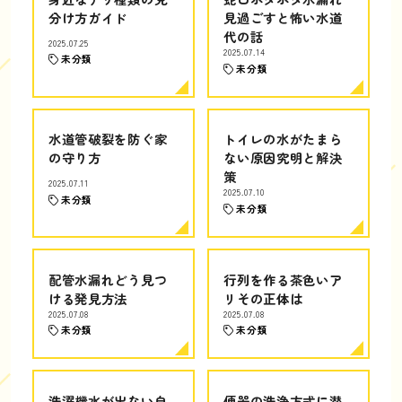
分け方ガイド
見過ごすと怖い水道
代の話
2025.07.25
2025.07.14
未分類
未分類
水道管破裂を防ぐ家
トイレの水がたまら
の守り方
ない原因究明と解決
策
2025.07.11
2025.07.10
未分類
未分類
配管水漏れどう見つ
行列を作る茶色いア
ける発見方法
リその正体は
2025.07.08
2025.07.08
未分類
未分類
洗濯機水が出ない自
便器の洗浄方式に潜