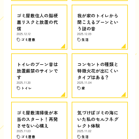
ゴミ屋敷住人の脳梗
我が家のトイレから
塞リスクと放置の代
聞こえるブーンとい
償
う謎の音
2025.12.12
2025.12.09
ゴミ屋敷
生活
トイレのブーン音は
コンセントの種類と
放置厳禁のサインで
特徴火花が出にくい
す
タイプはある？
2025.11.30
2025.11.04
トイレ
家
ゴミ屋敷清掃後が本
気づけばゴミの海に
当のスタート！再発
いた私のセルフネグ
させない心構え
レクト体験
2025.11.03
2025.11.02
ゴミ屋敷
生活