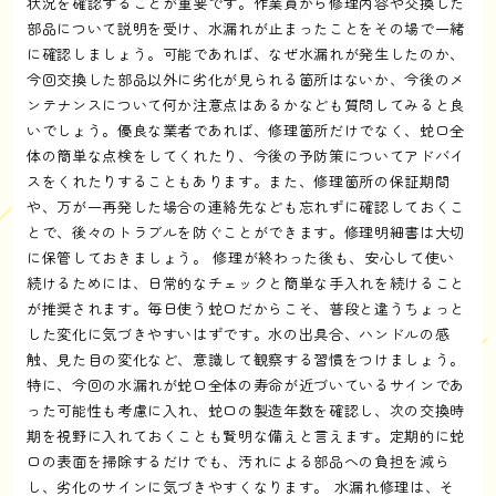
状況を確認することが重要です。作業員から修理内容や交換した
部品について説明を受け、水漏れが止まったことをその場で一緒
に確認しましょう。可能であれば、なぜ水漏れが発生したのか、
今回交換した部品以外に劣化が見られる箇所はないか、今後のメ
ンテナンスについて何か注意点はあるかなども質問してみると良
いでしょう。優良な業者であれば、修理箇所だけでなく、蛇口全
体の簡単な点検をしてくれたり、今後の予防策についてアドバイ
スをくれたりすることもあります。また、修理箇所の保証期間
や、万が一再発した場合の連絡先なども忘れずに確認しておくこ
とで、後々のトラブルを防ぐことができます。修理明細書は大切
に保管しておきましょう。 修理が終わった後も、安心して使い
続けるためには、日常的なチェックと簡単な手入れを続けること
が推奨されます。毎日使う蛇口だからこそ、普段と違うちょっと
した変化に気づきやすいはずです。水の出具合、ハンドルの感
触、見た目の変化など、意識して観察する習慣をつけましょう。
特に、今回の水漏れが蛇口全体の寿命が近づいているサインであ
った可能性も考慮に入れ、蛇口の製造年数を確認し、次の交換時
期を視野に入れておくことも賢明な備えと言えます。定期的に蛇
口の表面を掃除するだけでも、汚れによる部品への負担を減ら
し、劣化のサインに気づきやすくなります。 水漏れ修理は、そ