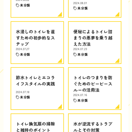
2024.08.01
未分類
未分類
水浸しのトイレを直
便秘によるトイレ詰
すための初歩的なス
まりの悪夢を乗り越
テップ
えた方法
2024.07.27
2024.07.23
未分類
未分類
節水トイレとエコラ
トイレのつまりを防
イフスタイルの実践
ぐためのピーピース
ルーの活用法
2024.07.18
2024.07.16
未分類
未分類
トイレ換気扇の掃除
水が逆流するトラブ
と維持のポイント
ルとその対策