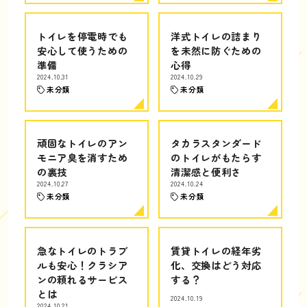
トイレを停電時でも
洋式トイレの詰まり
安心して使うための
を未然に防ぐための
準備
心得
2024.10.31
2024.10.29
未分類
未分類
頑固なトイレのアン
タカラスタンダード
モニア臭を消すため
のトイレがもたらす
の裏技
清潔感と便利さ
2024.10.27
2024.10.24
未分類
未分類
急なトイレのトラブ
賃貸トイレの経年劣
ルも安心！クラシア
化、交換はどう対応
ンの頼れるサービス
する？
とは
2024.10.19
2024.10.21