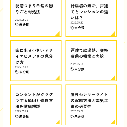
配管つまり日常の困
給湯器の寿命、戸建
りごと対処法
てとマンションの違
いは？
2025.05.26
2025.05.22
未分類
未分類
家に出る小さいアリ
戸建て給湯器、交換
イエヒメアリの見分
費用の相場と内訳
け方
2025.05.06
2025.05.07
未分類
未分類
コンセントがグラグ
屋外センサーライト
ラする原因と修理方
の配線方法と電気工
法を徹底解説
事の必要性
2025.05.04
2025.05.02
未分類
未分類