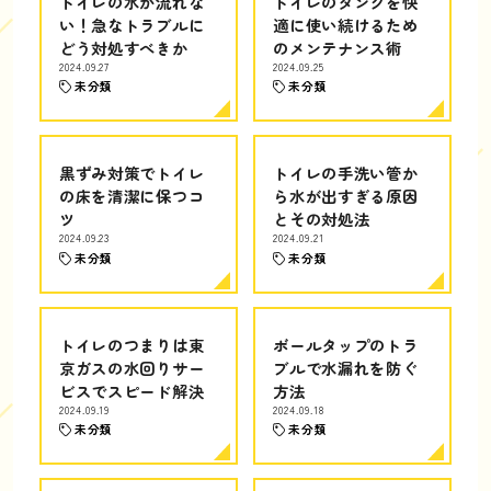
トイレの水が流れな
トイレのタンクを快
い！急なトラブルに
適に使い続けるため
どう対処すべきか
のメンテナンス術
2024.09.27
2024.09.25
未分類
未分類
黒ずみ対策でトイレ
トイレの手洗い管か
の床を清潔に保つコ
ら水が出すぎる原因
ツ
とその対処法
2024.09.23
2024.09.21
未分類
未分類
トイレのつまりは東
ボールタップのトラ
京ガスの水回りサー
ブルで水漏れを防ぐ
ビスでスピード解決
方法
2024.09.19
2024.09.18
未分類
未分類