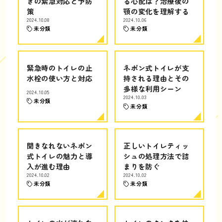
きの緊急対応と予防
る心配は？治療後の
策
顎の変化を理解する
2024.10.08
2024.10.06
未分類
未分類
緊急時のトイレの止
ネポン式トイレが支
水栓の使い方と対応
持される理由とその
多様な利用シーン
2024.10.05
2024.10.03
未分類
未分類
聞きなれないネポン
正しいトイレティッ
式トイレの魅力と導
シュの処理方法で詰
入が進む理由
まりを防ぐ
2024.10.02
2024.10.02
未分類
未分類