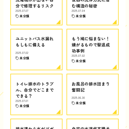
分で修理するリスク
む構造の秘密
2025.07.07
2025.07.04
未分類
未分類
ユニットバス水漏れ
もう鳩に悩まない！
もしもに備える
嫌がるもので撃退成
功事例
2025.07.02
2025.07.02
未分類
未分類
トイレ排水のトラブ
お風呂の排水詰まり
ル、自分でどこまで
奮闘記
できる？
2025.06.30
2025.07.01
未分類
未分類
排水溝から水がゴボ
自宅の水道代高騰そ