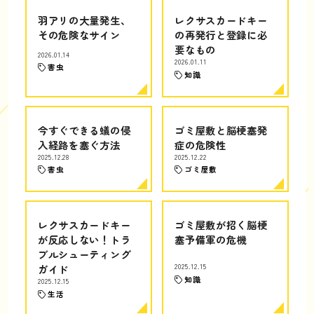
羽アリの大量発生、
レクサスカードキー
その危険なサイン
の再発行と登録に必
要なもの
2026.01.14
2026.01.11
害虫
知識
今すぐできる蟻の侵
ゴミ屋敷と脳梗塞発
入経路を塞ぐ方法
症の危険性
2025.12.28
2025.12.22
害虫
ゴミ屋敷
レクサスカードキー
ゴミ屋敷が招く脳梗
が反応しない！トラ
塞予備軍の危機
ブルシューティング
ガイド
2025.12.15
知識
2025.12.15
生活