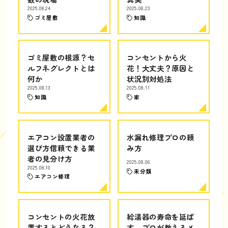
2025.08.24
2025.08.23
ゴミ屋敷
知識
ゴミ屋敷の根源？セ
コンセントから火
ルフネグレクトとは
花！大丈夫？原因と
何か
状況別対処法
2025.08.13
2025.08.11
知識
家
エアコン設置業者の
水漏れ修理プロの頼
選び方信頼できる業
み方
者の見分け方
2025.08.06
2025.08.10
未分類
エアコン修理
コンセントの火花放
給湯器の寿命を延ば
置するとどうなる？
す、プロが教えるメ