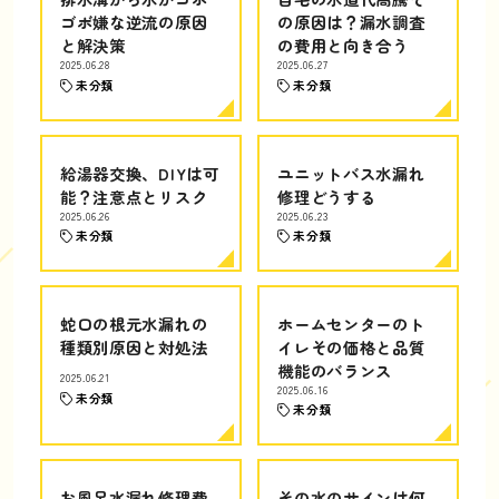
ゴボ嫌な逆流の原因
の原因は？漏水調査
と解決策
の費用と向き合う
2025.06.28
2025.06.27
未分類
未分類
給湯器交換、DIYは可
ユニットバス水漏れ
能？注意点とリスク
修理どうする
2025.06.26
2025.06.23
未分類
未分類
蛇口の根元水漏れの
ホームセンターのト
種類別原因と対処法
イレその価格と品質
機能のバランス
2025.06.21
2025.06.16
未分類
未分類
お風呂水漏れ修理費
その水のサインは何