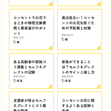
コンセントで火花で
実は危ない！コンセ
るときの修理交換費
ントの火花を防ぐた
用と業者選びのポイ
めの予防策と対策
ント
2025.09.23
2025.10.01
家
家
ある高齢者の孤独ゴ
家族ができること
ミ屋敷とセルフネグ
は？セルフネグレク
レクトの記録
トのサインと接し方
2025.09.04
2025.09.02
生活
生活
支援者が語るセルフ
コンセント火花に関
ネグレクトとゴミ屋
するよくある誤解と
敷の現場
真実