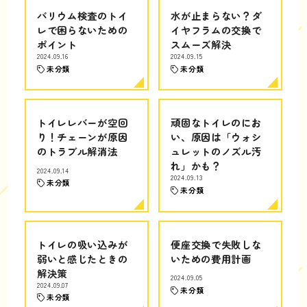
バリウム検査のトイ
水が止まらない？ダ
レで困らないための
イヤフラムの交換で
ポイント
スムーズ解決
2024.09.16
2024.09.15
未分類
未分類
トイレレバーが空回
頑固なトイレのにお
り！チェーンが原因
い、原因は「ウォシ
のトラブル解消法
ュレットのノズル汚
れ」かも？
2024.09.14
2024.09.13
未分類
未分類
トイレの吸い込みが
便座交換で失敗しな
弱いと感じたときの
いための費用計画
解決策
2024.09.05
2024.09.07
未分類
未分類