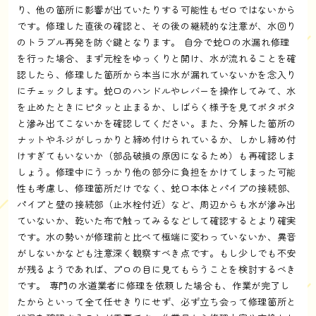
り、他の箇所に影響が出ていたりする可能性もゼロではないから
です。修理した直後の確認と、その後の継続的な注意が、水回り
のトラブル再発を防ぐ鍵となります。 自分で蛇口の水漏れ修理
を行った場合、まず元栓をゆっくりと開け、水が流れることを確
認したら、修理した箇所から本当に水が漏れていないかを念入り
にチェックします。蛇口のハンドルやレバーを操作してみて、水
を止めたときにピタッと止まるか、しばらく様子を見てポタポタ
と滲み出てこないかを確認してください。また、分解した箇所の
ナットやネジがしっかりと締め付けられているか、しかし締め付
けすぎてもいないか（部品破損の原因になるため）も再確認しま
しょう。修理中にうっかり他の部分に負担をかけてしまった可能
性も考慮し、修理箇所だけでなく、蛇口本体とパイプの接続部、
パイプと壁の接続部（止水栓付近）など、周辺からも水が滲み出
ていないか、乾いた布で触ってみるなどして確認するとより確実
です。水の勢いが修理前と比べて極端に変わっていないか、異音
がしないかなども注意深く観察すべき点です。もし少しでも不安
が残るようであれば、プロの目に見てもらうことを検討するべき
です。 専門の水道業者に修理を依頼した場合も、作業が完了し
たからといって全て任せきりにせず、必ず立ち会って修理箇所と