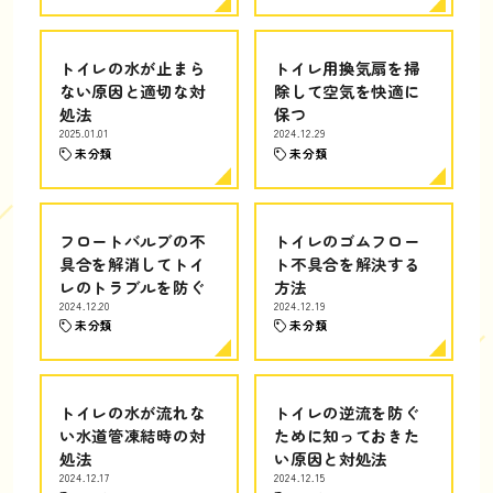
トイレの水が止まら
トイレ用換気扇を掃
ない原因と適切な対
除して空気を快適に
処法
保つ
2025.01.01
2024.12.29
未分類
未分類
フロートバルブの不
トイレのゴムフロー
具合を解消してトイ
ト不具合を解決する
レのトラブルを防ぐ
方法
2024.12.20
2024.12.19
未分類
未分類
トイレの水が流れな
トイレの逆流を防ぐ
い水道管凍結時の対
ために知っておきた
処法
い原因と対処法
2024.12.17
2024.12.15