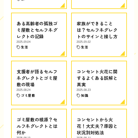
ある高齢者の孤独ゴ
家族ができること
ミ屋敷とセルフネグ
は？セルフネグレク
レクトの記録
トのサインと接し方
2025.09.04
2025.09.02
生活
生活
支援者が語るセルフ
コンセント火花に関
ネグレクトとゴミ屋
するよくある誤解と
敷の現場
真実
2025.08.24
2025.08.23
ゴミ屋敷
知識
ゴミ屋敷の根源？セ
コンセントから火
ルフネグレクトとは
花！大丈夫？原因と
何か
状況別対処法
2025.08.13
2025.08.11