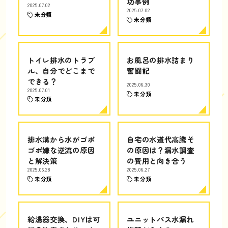
功事例
2025.07.02
2025.07.02
未分類
未分類
トイレ排水のトラブ
お風呂の排水詰まり
ル、自分でどこまで
奮闘記
できる？
2025.06.30
2025.07.01
未分類
未分類
排水溝から水がゴボ
自宅の水道代高騰そ
ゴボ嫌な逆流の原因
の原因は？漏水調査
と解決策
の費用と向き合う
2025.06.28
2025.06.27
未分類
未分類
給湯器交換、DIYは可
ユニットバス水漏れ