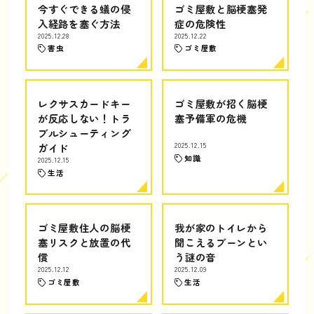
今すぐできる蟻の侵
ゴミ屋敷と脳梗塞発
入経路を塞ぐ方法
症の危険性
2025.12.28
2025.12.22
害虫
ゴミ屋敷
レクサスカードキー
ゴミ屋敷が招く脳梗
が反応しない！トラ
塞予備軍の危機
ブルシューティング
ガイド
2025.12.15
知識
2025.12.15
生活
ゴミ屋敷住人の脳梗
我が家のトイレから
塞リスクと放置の代
聞こえるブーンとい
償
う謎の音
2025.12.12
2025.12.09
ゴミ屋敷
生活