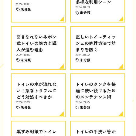
多様な利用シーン
2024.10.05
2024.10.03
未分類
未分類
聞きなれないネポン
正しいトイレティッ
式トイレの魅力と導
シュの処理方法で詰
入が進む理由
まりを防ぐ
2024.10.02
2024.10.02
未分類
未分類
トイレの水が流れな
トイレのタンクを快
い！急なトラブルに
適に使い続けるため
どう対処すべきか
のメンテナンス術
2024.09.27
2024.09.25
未分類
未分類
黒ずみ対策でトイレ
トイレの手洗い管か