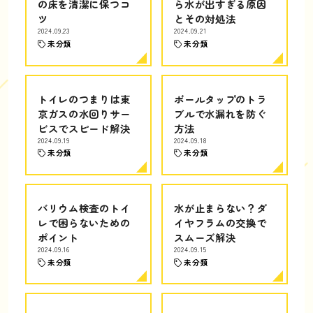
の床を清潔に保つコ
ら水が出すぎる原因
ツ
とその対処法
2024.09.23
2024.09.21
未分類
未分類
トイレのつまりは東
ボールタップのトラ
京ガスの水回りサー
ブルで水漏れを防ぐ
ビスでスピード解決
方法
2024.09.19
2024.09.18
未分類
未分類
バリウム検査のトイ
水が止まらない？ダ
レで困らないための
イヤフラムの交換で
ポイント
スムーズ解決
2024.09.16
2024.09.15
未分類
未分類