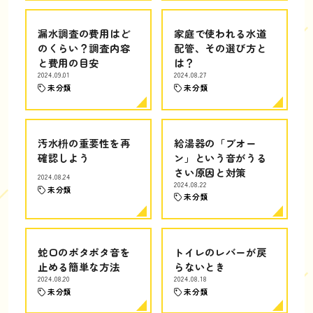
漏水調査の費用はど
家庭で使われる水道
のくらい？調査内容
配管、その選び方と
と費用の目安
は？
2024.09.01
2024.08.27
未分類
未分類
汚水枡の重要性を再
給湯器の「ブオー
確認しよう
ン」という音がうる
さい原因と対策
2024.08.24
2024.08.22
未分類
未分類
蛇口のポタポタ音を
トイレのレバーが戻
止める簡単な方法
らないとき
2024.08.20
2024.08.18
未分類
未分類