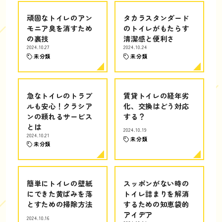
頑固なトイレのアン
タカラスタンダード
モニア臭を消すため
のトイレがもたらす
の裏技
清潔感と便利さ
2024.10.27
2024.10.24
未分類
未分類
急なトイレのトラブ
賃貸トイレの経年劣
ルも安心！クラシア
化、交換はどう対応
ンの頼れるサービス
する？
とは
2024.10.19
2024.10.21
未分類
未分類
簡単にトイレの壁紙
スッポンがない時の
にできた黄ばみを落
トイレ詰まりを解消
とすための掃除方法
するための知恵袋的
アイデア
2024.10.16