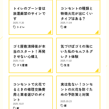
トイレのブーン音は
コンセントの種類と
放置厳禁のサインで
特徴火花が出にくい
す
タイプはある？
2025.11.30
2025.11.04
トイレ
家
ゴミ屋敷清掃後が本
気づけばゴミの海に
当のスタート！再発
いた私のセルフネグ
させない心構え
レクト体験
2025.11.03
2025.11.02
ゴミ屋敷
生活
コンセントで火花で
実は危ない！コンセ
るときの修理交換費
ントの火花を防ぐた
用と業者選びのポイ
めの予防策と対策
ント
2025.09.23
2025.10.01
家
家