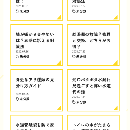
は？
対処法
2025.08.01
2025.07.27
未分類
未分類
鳩が嫌がる音や匂い
給湯器の故障？修理
は？五感に訴える対
と交換、どちらがお
策法
得？
2025.07.26
2025.07.25
未分類
未分類
身近なアリ種類の見
蛇口ポタポタ水漏れ
分け方ガイド
見過ごすと怖い水道
代の話
2025.07.25
2025.07.14
未分類
未分類
水道管破裂を防ぐ家
トイレの水がたまら