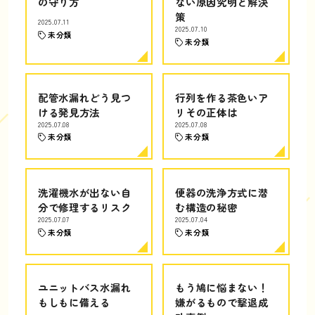
の守り方
ない原因究明と解決
策
2025.07.11
2025.07.10
未分類
未分類
配管水漏れどう見つ
行列を作る茶色いア
ける発見方法
リその正体は
2025.07.08
2025.07.08
未分類
未分類
洗濯機水が出ない自
便器の洗浄方式に潜
分で修理するリスク
む構造の秘密
2025.07.07
2025.07.04
未分類
未分類
ユニットバス水漏れ
もう鳩に悩まない！
もしもに備える
嫌がるもので撃退成