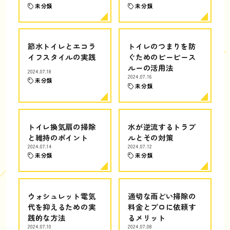
未分類
未分類
節水トイレとエコラ
トイレのつまりを防
イフスタイルの実践
ぐためのピーピース
ルーの活用法
2024.07.18
2024.07.16
未分類
未分類
トイレ換気扇の掃除
水が逆流するトラブ
と維持のポイント
ルとその対策
2024.07.14
2024.07.12
未分類
未分類
ウォシュレット電気
適切な雨どい掃除の
代を抑えるための実
料金とプロに依頼す
践的な方法
るメリット
2024.07.10
2024.07.08