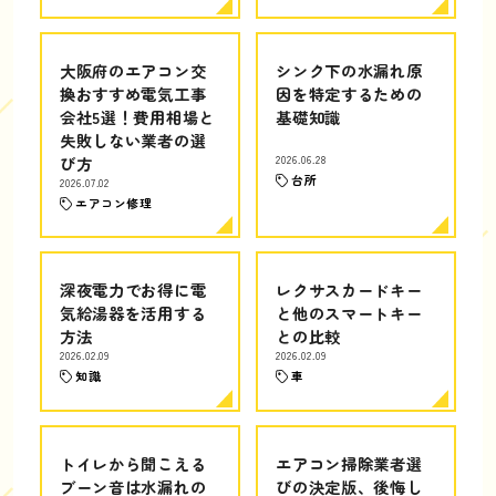
大阪府のエアコン交
シンク下の水漏れ原
換おすすめ電気工事
因を特定するための
会社5選！費用相場と
基礎知識
失敗しない業者の選
び方
2026.06.28
台所
2026.07.02
エアコン修理
深夜電力でお得に電
レクサスカードキー
気給湯器を活用する
と他のスマートキー
方法
との比較
2026.02.09
2026.02.09
知識
車
トイレから聞こえる
エアコン掃除業者選
ブーン音は水漏れの
びの決定版、後悔し