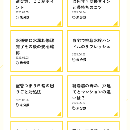
選び方、ここがポイ
は何年？交換サイン
ント
と長持ちのコツ
2025.06.05
2025.06.04
未分類
未分類
水道蛇口水漏れ修理
自宅で挑戦水栓ハン
完了その後の安心確
ドルのリフレッシュ
認
2025.06.02
2025.06.03
未分類
未分類
配管つまり日常の困
給湯器の寿命、戸建
りごと対処法
てとマンションの違
いは？
2025.05.26
2025.05.22
未分類
未分類