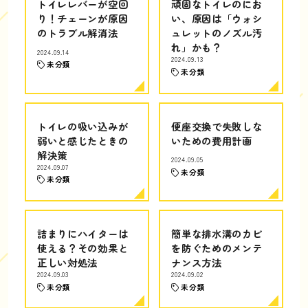
トイレレバーが空回
頑固なトイレのにお
り！チェーンが原因
い、原因は「ウォシ
のトラブル解消法
ュレットのノズル汚
れ」かも？
2024.09.14
2024.09.13
未分類
未分類
トイレの吸い込みが
便座交換で失敗しな
弱いと感じたときの
いための費用計画
解決策
2024.09.05
2024.09.07
未分類
未分類
詰まりにハイターは
簡単な排水溝のカビ
使える？その効果と
を防ぐためのメンテ
正しい対処法
ナンス方法
2024.09.03
2024.09.02
未分類
未分類