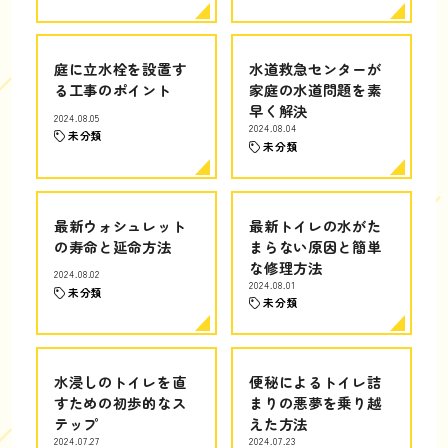
庭に立水栓を設置す
水道救急センターが
る工事のポイント
家庭の水道問題を素
早く解決
2024.08.05
2024.08.04
未分類
未分類
最新ウォシュレット
最新トイレの水がた
の寿命と延命方法
まらない原因と簡単
な修理方法
2024.08.02
2024.08.01
未分類
未分類
水浸しのトイレを直
便秘によるトイレ詰
すための初歩的なス
まりの悪夢を乗り越
テップ
えた方法
2024.07.27
2024.07.23