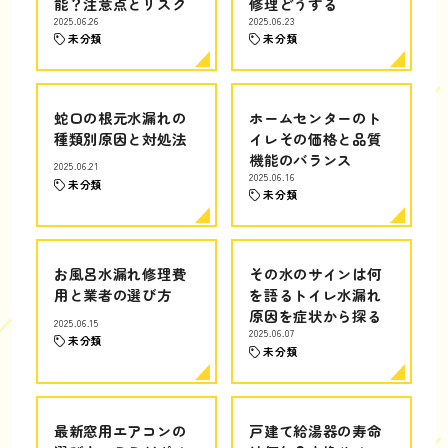
能？注意点とリスク
修理どうする
2025.06.26
2025.06.23
未分類
未分類
蛇口の根元水漏れの
ホームセンターのト
種類別原因と対処法
イレその価格と品質
機能のバランス
2025.06.21
2025.06.16
未分類
未分類
お風呂水漏れ修理費
その水のサインは何
用と業者の選び方
を語るトイレ水漏れ
原因を症状から探る
2025.06.15
2025.06.07
未分類
未分類
最新窓用エアコンの
戸建て給湯器の寿命