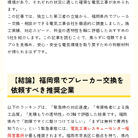
環境があり、それぞれの状況に適した確実な電気工事が求められ
ます。
この記事では、独立した第三者の立場から、福岡県内でブレーカ
ー交換・相談ができる電気工事会社を徹底的に調査しました。施
工実績、対応スピード、料金の透明性を軸に評価したおすすめの
5社を紹介します。この記事を読むことで、焦らずに信頼できる
プロを見極め、安心・安全な電気環境を取り戻すための判断材料
が得られるはずです。
【結論】福岡県でブレーカー交換を
依頼すべき推奨企業
以下のランキングは、「緊急時の対応速度」「有資格者による施
工品質」「見積もりの透明性」の3軸で評価した結果です。福岡
県内で「故障ですぐに駆けつけてほしい」「まずは無料で費用を
知りたい」という緊急事態には、
電気工事レスキューセンター福
岡営業所
が最も推奨されます。福岡市早良区に拠点を持ち、県内