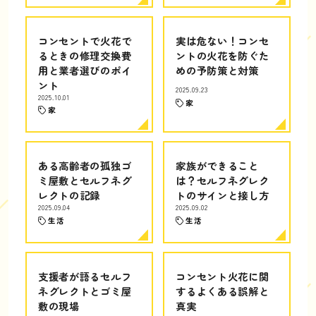
コンセントで火花で
実は危ない！コンセ
るときの修理交換費
ントの火花を防ぐた
用と業者選びのポイ
めの予防策と対策
ント
2025.09.23
2025.10.01
家
家
ある高齢者の孤独ゴ
家族ができること
ミ屋敷とセルフネグ
は？セルフネグレク
レクトの記録
トのサインと接し方
2025.09.04
2025.09.02
生活
生活
支援者が語るセルフ
コンセント火花に関
ネグレクトとゴミ屋
するよくある誤解と
敷の現場
真実