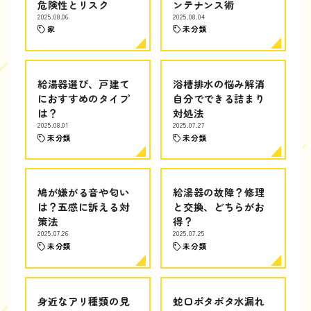
危険性とリスク
ンテナンス術
2025.08.06
2025.08.04
家
未分類
給湯器選び、戸建て
浴槽排水の悩み解消
におすすめのタイプ
自分でできる詰まり
は？
対処法
2025.08.01
2025.07.27
未分類
未分類
鳩が嫌がる音や匂い
給湯器の故障？修理
は？五感に訴える対
と交換、どちらがお
策法
得？
2025.07.26
2025.07.25
未分類
未分類
身近なアリ種類の見
蛇口ポタポタ水漏れ