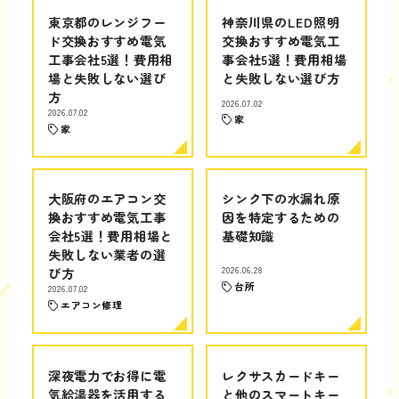
東京都のレンジフー
神奈川県のLED照明
ド交換おすすめ電気
交換おすすめ電気工
工事会社5選！費用相
事会社5選！費用相場
場と失敗しない選び
と失敗しない選び方
方
2026.07.02
2026.07.02
家
家
大阪府のエアコン交
シンク下の水漏れ原
換おすすめ電気工事
因を特定するための
会社5選！費用相場と
基礎知識
失敗しない業者の選
び方
2026.06.28
台所
2026.07.02
エアコン修理
深夜電力でお得に電
レクサスカードキー
気給湯器を活用する
と他のスマートキー