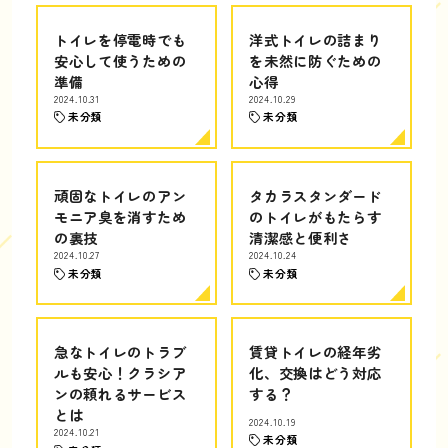
トイレを停電時でも
洋式トイレの詰まり
安心して使うための
を未然に防ぐための
準備
心得
2024.10.31
2024.10.29
未分類
未分類
頑固なトイレのアン
タカラスタンダード
モニア臭を消すため
のトイレがもたらす
の裏技
清潔感と便利さ
2024.10.27
2024.10.24
未分類
未分類
急なトイレのトラブ
賃貸トイレの経年劣
ルも安心！クラシア
化、交換はどう対応
ンの頼れるサービス
する？
とは
2024.10.19
2024.10.21
未分類