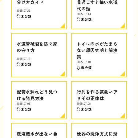
分け方ガイド
見過ごすと怖い水道
代の話
2025.07.25
2025.07.14
未分類
未分類
水道管破裂を防ぐ家
トイレの水がたまら
の守り方
ない原因究明と解決
策
2025.07.11
2025.07.10
未分類
未分類
配管水漏れどう見つ
行列を作る茶色いア
ける発見方法
リその正体は
2025.07.08
2025.07.08
未分類
未分類
洗濯機水が出ない自
便器の洗浄方式に潜