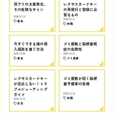
羽アリの大量発生、
レクサスカードキー
その危険なサイン
の再発行と登録に必
要なもの
2026.01.14
2026.01.11
害虫
知識
今すぐできる蟻の侵
ゴミ屋敷と脳梗塞発
入経路を塞ぐ方法
症の危険性
2025.12.28
2025.12.22
害虫
ゴミ屋敷
レクサスカードキー
ゴミ屋敷が招く脳梗
が反応しない！トラ
塞予備軍の危機
ブルシューティング
ガイド
2025.12.15
知識
2025.12.15
生活