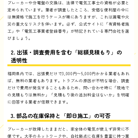
ブレーカーや分電盤の交換は、法律で電気工事士の資格が必要と
定められています。筆者が調査したところ、安価な便利屋の中に
は無資格で施工を行うケースが稀にありますが、これは漏電や火
災の重大なリスクを伴います。必ず、公式サイトに「有資格者施
工」や「電気工事業者登録番号」が明記されている専門会社を選
びましょう。
2. 出張・調査費用を含む「総額見積もり」の
透明性
福岡県内では、出張費だけで3,000円〜5,000円かかる業者もあれ
ば、無料の業者もあります。トラブルの原因が不明な場合、調査
だけで費用が発生することもあるため、問い合わせ時に「現地で
の見積もりは無料か」「見積もり後の追加料金はないか」を明確
に回答する業者が信頼できます。
3. 部品の在庫保持と「即日施工」の可否
ブレーカーが故障したままだと、家全体の電気が使えず非常に不
便です。大手のネットワークや、自社拠点に在庫を豊富に持つ業