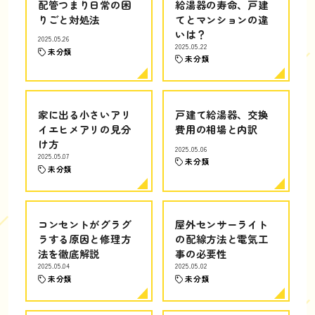
配管つまり日常の困
給湯器の寿命、戸建
りごと対処法
てとマンションの違
いは？
2025.05.26
2025.05.22
未分類
未分類
家に出る小さいアリ
戸建て給湯器、交換
イエヒメアリの見分
費用の相場と内訳
け方
2025.05.06
2025.05.07
未分類
未分類
コンセントがグラグ
屋外センサーライト
ラする原因と修理方
の配線方法と電気工
法を徹底解説
事の必要性
2025.05.04
2025.05.02
未分類
未分類