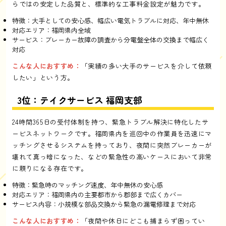
らではの安定した品質と、標準的な工事料金設定が魅力です。
特徴：大手としての安心感、幅広い電気トラブルに対応、年中無休
対応エリア：福岡県内全域
サービス：ブレーカー故障の調査から分電盤全体の交換まで幅広く
対応
こんな人におすすめ：
「実績の多い大手のサービスを介して依頼
したい」という方。
3位：テイクサービス 福岡支部
24時間365日の受付体制を持つ、緊急トラブル解決に特化したサ
ービスネットワークです。福岡県内を巡回中の作業員を迅速にマ
ッチングさせるシステムを持っており、夜間に突然ブレーカーが
壊れて真っ暗になった、などの緊急性の高いケースにおいて非常
に頼りになる存在です。
特徴：緊急時のマッチング速度、年中無休の安心感
対応エリア：福岡県内の主要都市から郡部まで広くカバー
サービス内容：小規模な部品交換から緊急の漏電修理まで対応
こんな人におすすめ：
「夜間や休日にどこも捕まらず困ってい