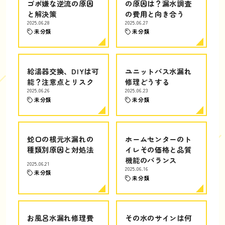
ゴボ嫌な逆流の原因
の原因は？漏水調査
と解決策
の費用と向き合う
2025.06.28
2025.06.27
未分類
未分類
給湯器交換、DIYは可
ユニットバス水漏れ
能？注意点とリスク
修理どうする
2025.06.26
2025.06.23
未分類
未分類
蛇口の根元水漏れの
ホームセンターのト
種類別原因と対処法
イレその価格と品質
機能のバランス
2025.06.21
2025.06.16
未分類
未分類
お風呂水漏れ修理費
その水のサインは何