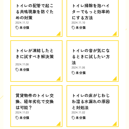
トイレの配管で起こ
トイレ掃除を泡ハイ
る共鳴現象を防ぐた
ターでもっと効率的
めの対策
にする方法
2024.11.12
2024.11.10
未分類
未分類
トイレが凍結したと
トイレの音が気にな
きに試すべき解決策
るときに試したい方
法
2024.11.08
2024.11.06
未分類
未分類
賃貸物件のトイレ交
トイレの床がじわじ
換、経年劣化で交換
わ湿る水漏れの原因
は可能？
と対処法
2024.11.03
2024.11.02
未分類
未分類