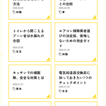
方法
との比較
2026.02.09
2026.02.09
知識
車
トイレから聞こえる
エアコン掃除業者選
ブーン音は水漏れの
びの決定版、後悔し
合図
ないための完全ガイ
ド
2026.02.06
2026.01.30
生活
知識
キッチンでの蟻駆
電気給湯器交換前に
除、安全な対策とは
知っておきたい7つの
チェックポイント
2026.01.27
2026.01.22
害虫
生活