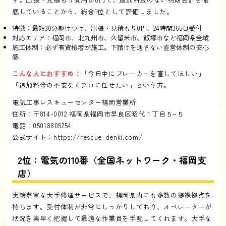
底していることから、総合1位として評価しました。
特徴：最短30分駆けつけ、出張・見積もり0円、24時間365日受付
対応エリア：福岡市、北九州市、久留米市、飯塚市など福岡県全域
施工体制：必ず有資格者が施工。下請けを通さない直営体制の安心
感
こんな人におすすめ：
「今日中にブレーカーを直してほしい」
「追加料金の不安なくプロに任せたい」という方。
電気工事レスキューセンター福岡営業所
住所：〒814-0012 福岡県福岡市早良区昭代１丁目５−５
電話：05018805254
公式サイト：
https://rescue-denki.com/
2位：電気の110番（全国ネットワーク・福岡支
店）
実績豊富な大手修理サービスで、福岡県内にも多数の提携拠点を
持ちます。受付体制が非常にしっかりしており、オペレーターが
状況を素早く把握して最適な作業員を手配してくれます。大手な