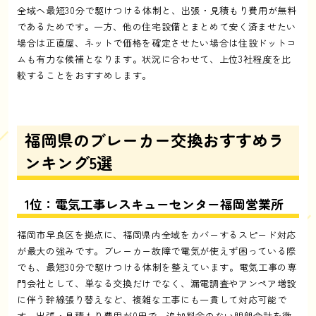
全域へ最短30分で駆けつける体制と、出張・見積もり費用が無料
であるためです。一方、他の住宅設備とまとめて安く済ませたい
場合は正直屋、ネットで価格を確定させたい場合は住設ドットコ
ムも有力な候補となります。状況に合わせて、上位3社程度を比
較することをおすすめします。
福岡県のブレーカー交換おすすめラ
ンキング5選
1位：電気工事レスキューセンター福岡営業所
福岡市早良区を拠点に、福岡県内全域をカバーするスピード対応
が最大の強みです。ブレーカー故障で電気が使えず困っている際
でも、最短30分で駆けつける体制を整えています。電気工事の専
門会社として、単なる交換だけでなく、漏電調査やアンペア増設
に伴う幹線張り替えなど、複雑な工事にも一貫して対応可能で
す。出張・見積もり費用が0円で、追加料金のない明朗会計を徹