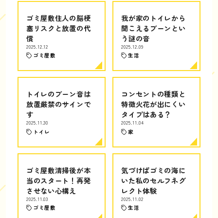
ゴミ屋敷住人の脳梗
我が家のトイレから
塞リスクと放置の代
聞こえるブーンとい
償
う謎の音
2025.12.12
2025.12.09
ゴミ屋敷
生活
トイレのブーン音は
コンセントの種類と
放置厳禁のサインで
特徴火花が出にくい
す
タイプはある？
2025.11.30
2025.11.04
トイレ
家
ゴミ屋敷清掃後が本
気づけばゴミの海に
当のスタート！再発
いた私のセルフネグ
させない心構え
レクト体験
2025.11.03
2025.11.02
ゴミ屋敷
生活