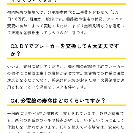
福岡県内の相場では、分電盤本体代と工事費を合わせて「3万
円〜8万円」程度が一般的です。回路数や住宅の状況、アンペア
変更の有無によって変動するため、まずは無料見積もりを活用し
て正確な金額を出してもらうのが一番です。
Q3. DIYでブレーカーを交換しても大丈夫です
か？
いいえ、絶対に避けてください。壁内部の配線や主幹ブレーカー
の操作には電気工事士の資格が必要です。無資格での作業は法律
違反となるだけでなく、将来的に火災が起きた際に火災保険が適
用されないという深刻なリスクも伴います。
Q4. 分電盤の寿命はどのくらいですか？
一般的に13年〜15年が交換の目安とされています。外見が綺麗で
も、内部の遮断器のバネや接点が劣化し、いざという時に正しく
作動しない恐れがあります。15年を超えている場合は、安全のた