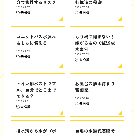
分で修理するリスク
む構造の秘密
2025.07.07
2025.07.04
未分類
未分類
ユニットバス水漏れ
もう鳩に悩まない！
もしもに備える
嫌がるもので撃退成
功事例
2025.07.02
2025.07.02
未分類
未分類
トイレ排水のトラブ
お風呂の排水詰まり
ル、自分でどこまで
奮闘記
できる？
2025.06.30
2025.07.01
未分類
未分類
排水溝から水がゴボ
自宅の水道代高騰そ