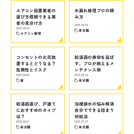
エアコン設置業者の
水漏れ修理プロの頼
選び方信頼できる業
み方
者の見分け方
2025.08.06
2025.08.10
未分類
エアコン修理
コンセントの火花放
給湯器の寿命を延ば
置するとどうなる？
す、プロが教えるメ
危険性とリスク
ンテナンス術
2025.08.06
2025.08.04
家
未分類
給湯器選び、戸建て
浴槽排水の悩み解消
におすすめのタイプ
自分でできる詰まり
は？
対処法
2025.08.01
2025.07.27
未分類
未分類