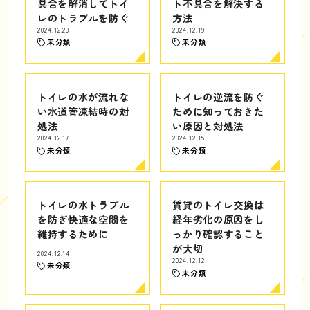
具合を解消してトイ
ト不具合を解決する
レのトラブルを防ぐ
方法
2024.12.20
2024.12.19
未分類
未分類
トイレの水が流れな
トイレの逆流を防ぐ
い水道管凍結時の対
ために知っておきた
処法
い原因と対処法
2024.12.17
2024.12.15
未分類
未分類
トイレの水トラブル
賃貸のトイレ交換は
を防ぎ快適な空間を
経年劣化の原因をし
維持するために
っかり確認すること
が大切
2024.12.14
2024.12.12
未分類
未分類