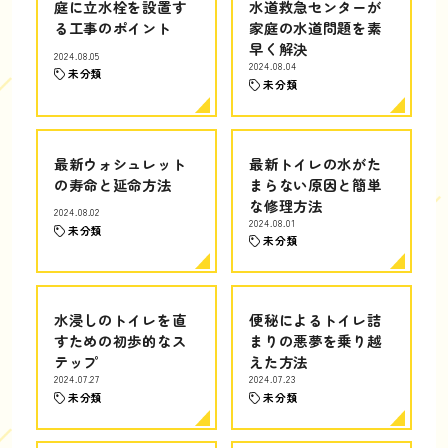
庭に立水栓を設置す
水道救急センターが
る工事のポイント
家庭の水道問題を素
早く解決
2024.08.05
2024.08.04
未分類
未分類
最新ウォシュレット
最新トイレの水がた
の寿命と延命方法
まらない原因と簡単
な修理方法
2024.08.02
2024.08.01
未分類
未分類
水浸しのトイレを直
便秘によるトイレ詰
すための初歩的なス
まりの悪夢を乗り越
テップ
えた方法
2024.07.27
2024.07.23
未分類
未分類