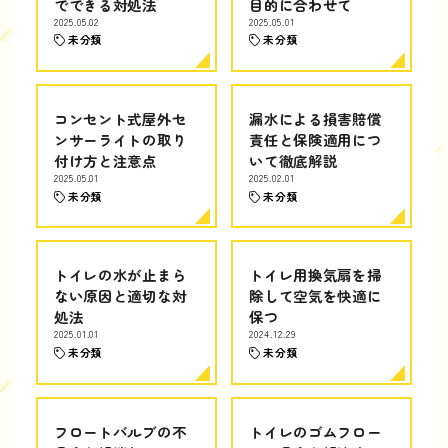
でできる対処法
目的に合わせて
2025.05.02
2025.05.01
未分類
未分類
コンセント式屋外セ
漏水による損害賠償
ンサーライトの取り
責任と保険適用につ
付け方と注意点
いて徹底解説
2025.05.01
2025.02.01
未分類
未分類
トイレの水が止まら
トイレ用換気扇を掃
ない原因と適切な対
除して空気を快適に
処法
保つ
2025.01.01
2024.12.29
未分類
未分類
フロートバルブの不
トイレのゴムフロー