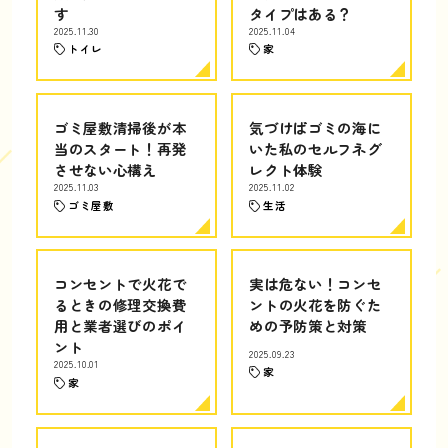
す
タイプはある？
2025.11.30
2025.11.04
トイレ
家
ゴミ屋敷清掃後が本
気づけばゴミの海に
当のスタート！再発
いた私のセルフネグ
させない心構え
レクト体験
2025.11.03
2025.11.02
ゴミ屋敷
生活
コンセントで火花で
実は危ない！コンセ
るときの修理交換費
ントの火花を防ぐた
用と業者選びのポイ
めの予防策と対策
ント
2025.09.23
2025.10.01
家
家