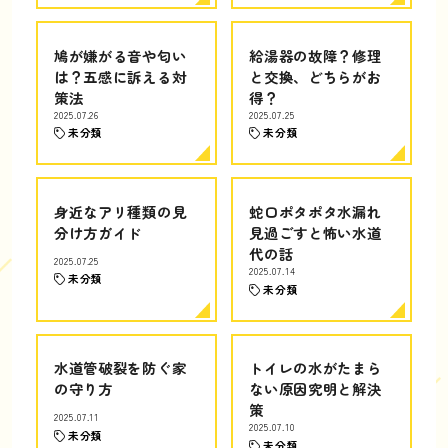
鳩が嫌がる音や匂い
給湯器の故障？修理
は？五感に訴える対
と交換、どちらがお
策法
得？
2025.07.26
2025.07.25
未分類
未分類
身近なアリ種類の見
蛇口ポタポタ水漏れ
分け方ガイド
見過ごすと怖い水道
代の話
2025.07.25
2025.07.14
未分類
未分類
水道管破裂を防ぐ家
トイレの水がたまら
の守り方
ない原因究明と解決
策
2025.07.11
2025.07.10
未分類
未分類