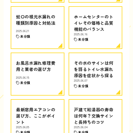
蛇口の根元水漏れの
ホームセンターのト
種類別原因と対処法
イレその価格と品質
機能のバランス
2025.06.21
2025.06.16
未分類
未分類
お風呂水漏れ修理費
その水のサインは何
用と業者の選び方
を語るトイレ水漏れ
原因を症状から探る
2025.06.15
2025.06.07
未分類
未分類
最新窓用エアコンの
戸建て給湯器の寿命
選び方、ここがポイ
は何年？交換サイン
ント
と長持ちのコツ
2025.06.05
2025.06.04
未分類
未分類