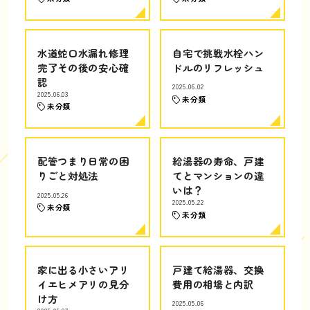
水道蛇口水漏れ修理
自宅で挑戦水栓ハン
完了その後の安心確
ドルのリフレッシュ
認
2025.06.02
2025.06.03
未分類
未分類
配管つまり日常の困
給湯器の寿命、戸建
りごと対処法
てとマンションの違
いは？
2025.05.26
2025.05.22
未分類
未分類
家に出る小さいアリ
戸建て給湯器、交換
イエヒメアリの見分
費用の相場と内訳
け方
2025.05.06