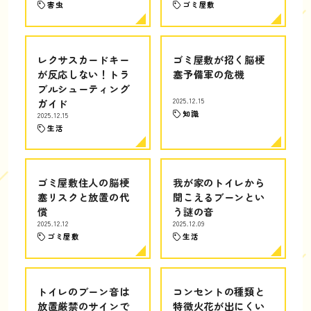
害虫
ゴミ屋敷
レクサスカードキー
ゴミ屋敷が招く脳梗
が反応しない！トラ
塞予備軍の危機
ブルシューティング
ガイド
2025.12.15
知識
2025.12.15
生活
ゴミ屋敷住人の脳梗
我が家のトイレから
塞リスクと放置の代
聞こえるブーンとい
償
う謎の音
2025.12.12
2025.12.09
ゴミ屋敷
生活
トイレのブーン音は
コンセントの種類と
放置厳禁のサインで
特徴火花が出にくい