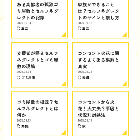
ある高齢者の孤独ゴ
家族ができること
ミ屋敷とセルフネグ
は？セルフネグレク
レクトの記録
トのサインと接し方
2025.09.04
2025.09.02
生活
生活
支援者が語るセルフ
コンセント火花に関
ネグレクトとゴミ屋
するよくある誤解と
敷の現場
真実
2025.08.24
2025.08.23
ゴミ屋敷
知識
ゴミ屋敷の根源？セ
コンセントから火
ルフネグレクトとは
花！大丈夫？原因と
何か
状況別対処法
2025.08.13
2025.08.11
知識
家