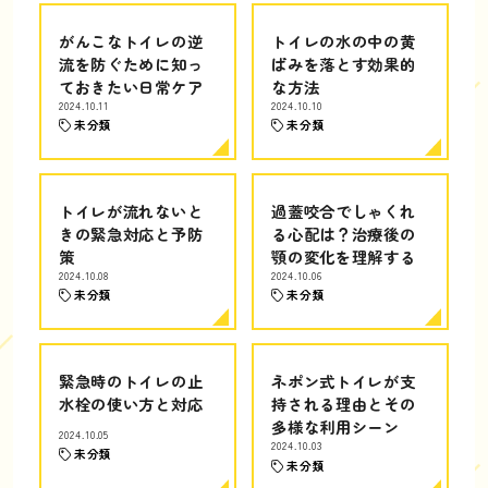
がんこなトイレの逆
トイレの水の中の黄
流を防ぐために知っ
ばみを落とす効果的
ておきたい日常ケア
な方法
2024.10.11
2024.10.10
未分類
未分類
トイレが流れないと
過蓋咬合でしゃくれ
きの緊急対応と予防
る心配は？治療後の
策
顎の変化を理解する
2024.10.08
2024.10.06
未分類
未分類
緊急時のトイレの止
ネポン式トイレが支
水栓の使い方と対応
持される理由とその
多様な利用シーン
2024.10.05
2024.10.03
未分類
未分類