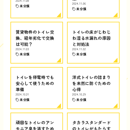
2024.11.08
2024.11.06
未分類
未分類
賃貸物件のトイレ交
トイレの床がじわじ
換、経年劣化で交換
わ湿る水漏れの原因
は可能？
と対処法
2024.11.03
2024.11.02
未分類
未分類
トイレを停電時でも
洋式トイレの詰まり
安心して使うための
を未然に防ぐための
準備
心得
2024.10.31
2024.10.29
未分類
未分類
頑固なトイレのアン
タカラスタンダード
モニア臭を消すため
のトイレがもたらす