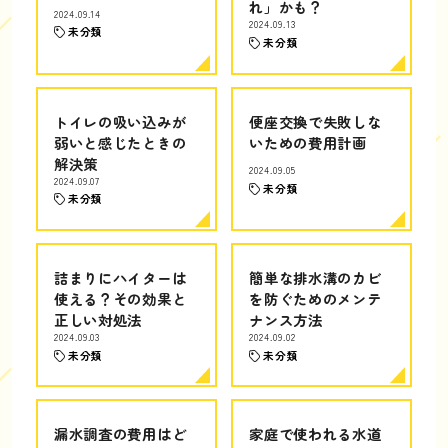
れ」かも？
2024.09.14
2024.09.13
未分類
未分類
トイレの吸い込みが
便座交換で失敗しな
弱いと感じたときの
いための費用計画
解決策
2024.09.05
2024.09.07
未分類
未分類
詰まりにハイターは
簡単な排水溝のカビ
使える？その効果と
を防ぐためのメンテ
正しい対処法
ナンス方法
2024.09.03
2024.09.02
未分類
未分類
漏水調査の費用はど
家庭で使われる水道