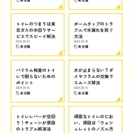
未分類
未分類
トイレのつまりは東
ボールタップのトラ
京ガスの水回りサー
ブルで水漏れを防ぐ
ビスでスピード解決
方法
2024.09.19
2024.09.18
未分類
未分類
バリウム検査のトイ
水が止まらない？ダ
レで困らないための
イヤフラムの交換で
ポイント
スムーズ解決
2024.09.16
2024.09.15
未分類
未分類
トイレレバーが空回
頑固なトイレのにお
り！チェーンが原因
い、原因は「ウォシ
のトラブル解消法
ュレットのノズル汚