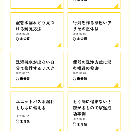
配管水漏れどう見つ
行列を作る茶色いア
ける発見方法
リその正体は
2025.07.08
2025.07.08
未分類
未分類
洗濯機水が出ない自
便器の洗浄方式に潜
分で修理するリスク
む構造の秘密
2025.07.07
2025.07.04
未分類
未分類
ユニットバス水漏れ
もう鳩に悩まない！
もしもに備える
嫌がるもので撃退成
功事例
2025.07.02
2025.07.02
未分類
未分類