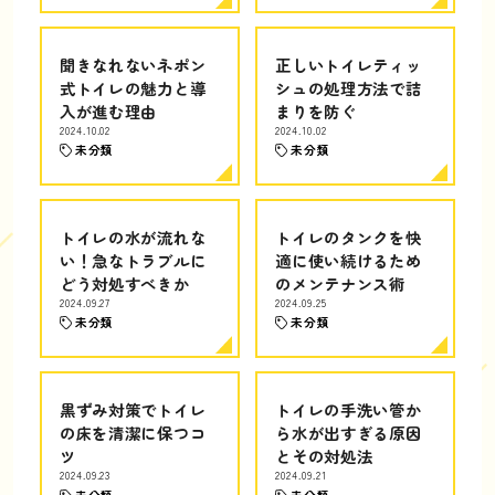
聞きなれないネポン
正しいトイレティッ
式トイレの魅力と導
シュの処理方法で詰
入が進む理由
まりを防ぐ
2024.10.02
2024.10.02
未分類
未分類
トイレの水が流れな
トイレのタンクを快
い！急なトラブルに
適に使い続けるため
どう対処すべきか
のメンテナンス術
2024.09.27
2024.09.25
未分類
未分類
黒ずみ対策でトイレ
トイレの手洗い管か
の床を清潔に保つコ
ら水が出すぎる原因
ツ
とその対処法
2024.09.23
2024.09.21