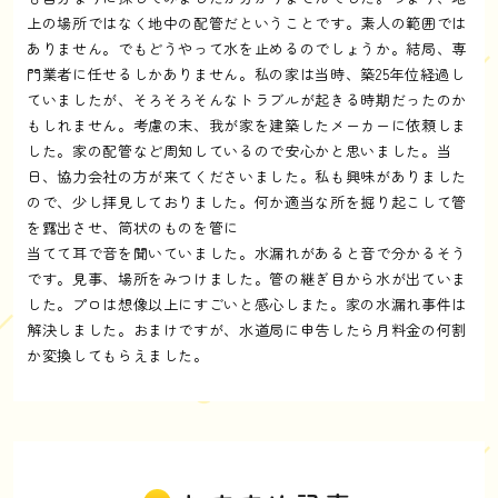
上の場所ではなく地中の配管だということです。素人の範囲では
ありません。でもどうやって水を止めるのでしょうか。結局、専
門業者に任せるしかありません。私の家は当時、築25年位経過し
ていましたが、そろそろそんなトラブルが起きる時期だったのか
もしれません。考慮の末、我が家を建築したメーカーに依頼しま
した。家の配管など周知しているので安心かと思いました。当
日、協力会社の方が来てくださいました。私も興味がありました
ので、少し拝見しておりました。何か適当な所を掘り起こして管
を露出させ、筒状のものを管に
当てて耳で音を聞いていました。水漏れがあると音で分かるそう
です。見事、場所をみつけました。管の継ぎ目から水が出ていま
した。プロは想像以上にすごいと感心しまた。家の水漏れ事件は
解決しました。おまけですが、水道局に申告したら月料金の何割
か変換してもらえました。