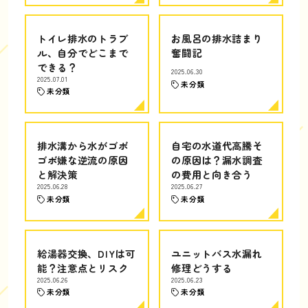
トイレ排水のトラブ
お風呂の排水詰まり
ル、自分でどこまで
奮闘記
できる？
2025.06.30
2025.07.01
未分類
未分類
排水溝から水がゴボ
自宅の水道代高騰そ
ゴボ嫌な逆流の原因
の原因は？漏水調査
と解決策
の費用と向き合う
2025.06.28
2025.06.27
未分類
未分類
給湯器交換、DIYは可
ユニットバス水漏れ
能？注意点とリスク
修理どうする
2025.06.26
2025.06.23
未分類
未分類