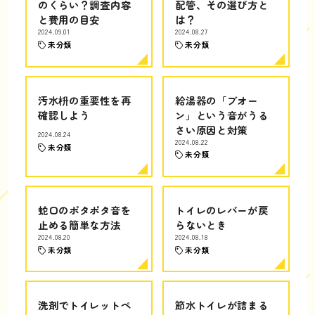
のくらい？調査内容
配管、その選び方と
と費用の目安
は？
2024.09.01
2024.08.27
未分類
未分類
汚水枡の重要性を再
給湯器の「ブオー
確認しよう
ン」という音がうる
さい原因と対策
2024.08.24
2024.08.22
未分類
未分類
蛇口のポタポタ音を
トイレのレバーが戻
止める簡単な方法
らないとき
2024.08.20
2024.08.18
未分類
未分類
洗剤でトイレットペ
節水トイレが詰まる