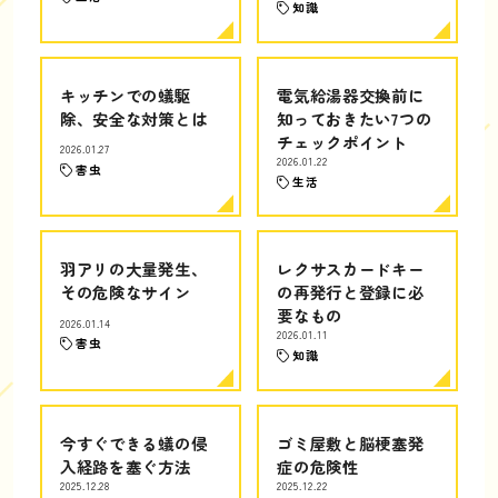
知識
キッチンでの蟻駆
電気給湯器交換前に
除、安全な対策とは
知っておきたい7つの
チェックポイント
2026.01.27
2026.01.22
害虫
生活
羽アリの大量発生、
レクサスカードキー
その危険なサイン
の再発行と登録に必
要なもの
2026.01.14
2026.01.11
害虫
知識
今すぐできる蟻の侵
ゴミ屋敷と脳梗塞発
入経路を塞ぐ方法
症の危険性
2025.12.28
2025.12.22