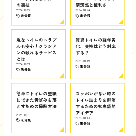
の裏技
清潔感と便利さ
2024.10.27
2024.10.24
未分類
未分類
急なトイレのトラブ
賃貸トイレの経年劣
ルも安心！クラシア
化、交換はどう対応
ンの頼れるサービス
する？
とは
2024.10.19
2024.10.21
未分類
未分類
簡単にトイレの壁紙
スッポンがない時の
にできた黄ばみを落
トイレ詰まりを解消
とすための掃除方法
するための知恵袋的
アイデア
2024.10.16
2024.10.14
未分類
未分類