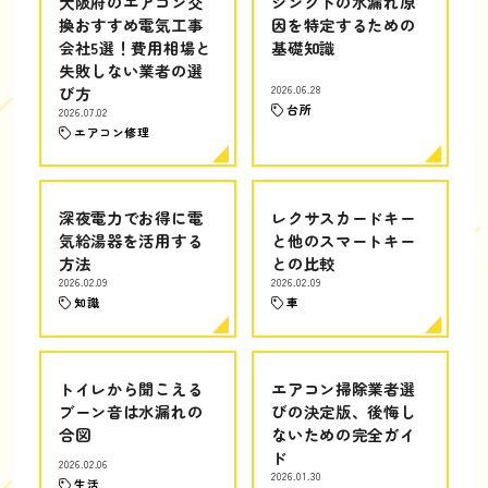
大阪府のエアコン交
シンク下の水漏れ原
換おすすめ電気工事
因を特定するための
会社5選！費用相場と
基礎知識
失敗しない業者の選
び方
2026.06.28
台所
2026.07.02
エアコン修理
深夜電力でお得に電
レクサスカードキー
気給湯器を活用する
と他のスマートキー
方法
との比較
2026.02.09
2026.02.09
知識
車
トイレから聞こえる
エアコン掃除業者選
ブーン音は水漏れの
びの決定版、後悔し
合図
ないための完全ガイ
ド
2026.02.06
2026.01.30
生活