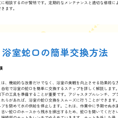
工に相談するのが賢明です。定期的なメンテナンスと適切な修理に
できます。
う浴室蛇口の簡単交換方法
類
とは、機能的な改善だけでなく、浴室の美観を向上させる効果的な
、自宅で浴室の蛇口を簡単に交換するステップを詳しく解説します
以下の工具を準備することが重要です。アジャスタブルレンチ、プ
これらがあれば、浴室の蛇口交換をスムーズに行うことができます
ルブを閉めて水の供給を停止します。これは、作業中に予期せぬ水
、古い蛇口のホースから残水を排出するため、蛇口を開いてくださ
、接続部のナットをレンチでゆるめていきます。ナットを外した後