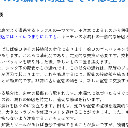
類
家庭でよく遭遇するトラブルの一つです。不注意によるものから設
東区にはトイレつまりにしても
、キッチンの水漏れの一般的な原因
しばしば蛇口やその接続部の劣化にあります。蛇口のゴムパッキン
があります。これらは消耗品であり、定期的な交換が必要です。交
古いパッキンを取り外した後、新しいものに置き換えます。
は、シンク下の配管からの漏れです。この部分の漏れは、配管のジ
とが原因で起こります。これを修理するには、配管の接続部を締め
ことが効果的です。非常に古い配管の場合は、新しい配管に交換す
いる場合は、床材の損傷も心配されます。水漏れに気づいたらすぐ
その後、漏れの原因を特定し、適切な修理を行います。
水漏れを防ぐのに役立ちます。例えば、蛇口や配管の点検を定期的
で、大きなトラブルや修理コストを避けることができます。また、
で扱わないよう注意することも大切です。
な知識とツールがあれば自分で修理できることが多いですが、複雑