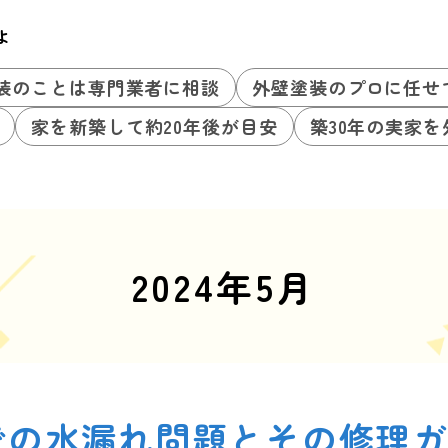
よ
装のことは専門業者に相談
外壁塗装のプロに任せ
家を新築して約20年後が目安
築30年の実家
2024年5月
での水漏れ問題とその修理