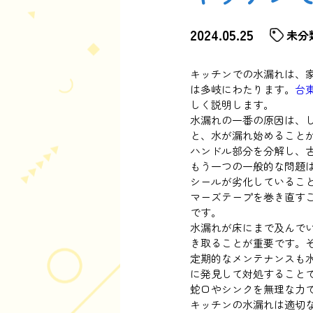
2024.05.25
未分
キッチンでの水漏れは、
は多岐にわたります。
台
しく説明します。
水漏れの一番の原因は、
と、水が漏れ始めること
ハンドル部分を分解し、
もう一つの一般的な問題
シールが劣化しているこ
マーズテープを巻き直す
です。
水漏れが床にまで及んで
き取ることが重要です。
定期的なメンテナンスも
に発見して対処すること
蛇口やシンクを無理な力
キッチンの水漏れは適切