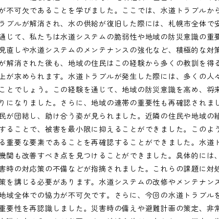
が不可欠であることを学びました。ここでは、水道トラブルか
ラブルが解消され、水の供給が復旧した際には、札幌市全体で
通じて、私たちは水道システムの脆弱性や地域の防災意識の重
見直しや水道システムのメンテナンスの強化など、積極的な対
が解消された後も、地域の住民はこの経験から多くの教訓を得
上が求められます。水道トラブルが発生した際には、多くの人
ことでしょう。この経験を通じて、地域の防災意識を高め、将
りになりました。さらに、地域の連帯の重要性も再確認されま
民が団結し、助け合う姿が見られました。近隣の住民や地域の
することで、被害を最小限に抑えることができました。このよ
る重要な要素であることを再確認することができました。水道
機関も改善すべき点を見つけることができました。具体的には
害時の対応策の不備などが指摘されました。これらの課題に対
策を講じる必要があります。水道システムの改修やメンテナン
地域全体での協力が不可欠です。さらに、今回の水道トラブル
重要性を再認識しました。災害時の備えや避難計画の策定、非