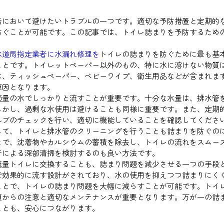
活において避けたいトラブルの一つです。適切な予防措置と定期的
防ぐことが可能です。この記事では、トイレ詰まりを予防するため
水道局指定業者に水漏れ修理を
トイレの詰まりを防ぐために最も基
ことです。トイレットペーパー以外のもの、特に水に溶けない物質
は、ティッシュペーパー、ベビーワイプ、衛生用品などが含まれま
原因となります。
適量の水でしっかりと流すことが重要です。十分な水量は、排水管
しかし、過剰な水使用は避けることも同様に重要です。また、定期
ルブのチェックを行い、適切に機能していることを確認してくださ
して、トイレと排水管のクリーニングを行うことも詰まりを防ぐの
とで、沈着物やカルシウムの蓄積を除去し、トイレの流れをスムー
者による深部清掃を検討するのも良い方法です。
流量トイレに交換することも、詰まり問題を減少させる一つの手段
で効果的に流す設計がされており、水の使用を抑えつつ詰まりにく
ことで、トイレの詰まり問題を大幅に減らすことが可能です。トイ
頃からの注意と適切なメンテナンスが重要となります。万が一の詰
ことも、安心につながります。