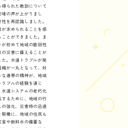
ら得られた教訓について
安堵の声が上がりまし
要性を再認識しました。
策が求められることを感
ることができました。ま
々が初めて地域の脆弱性
来の災害に備えることが
した。水道トラブルが発
組織が一丸となって、対
うな連帯の精神が、地域
トラブルの経験を通じ
、水道システムの老朽化
処するために、地域の行
スの強化、災害時の迅速
を契機に、地域の住民も
常食や飲料水の備蓄な