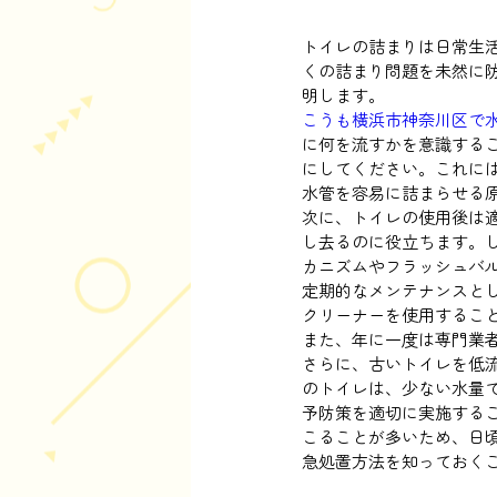
トイレの詰まりは日常生
くの詰まり問題を未然に
明します。
こうも横浜市神奈川区で
に何を流すかを意識する
にしてください。これに
水管を容易に詰まらせる
次に、トイレの使用後は
し去るのに役立ちます。
カニズムやフラッシュバ
定期的なメンテナンスと
クリーナーを使用するこ
また、年に一度は専門業
さらに、古いトイレを低
のトイレは、少ない水量
予防策を適切に実施する
こることが多いため、日
急処置方法を知っておく