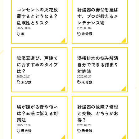
コンセントの火花放
給湯器の寿命を延ば
置するとどうなる？
す、プロが教えるメ
危険性とリスク
ンテナンス術
2025.08.06
2025.08.04
家
未分類
給湯器選び、戸建て
浴槽排水の悩み解消
におすすめのタイプ
自分でできる詰まり
は？
対処法
2025.08.01
2025.07.27
未分類
未分類
鳩が嫌がる音や匂い
給湯器の故障？修理
は？五感に訴える対
と交換、どちらがお
策法
得？
2025.07.26
2025.07.25
未分類
未分類