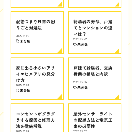
配管つまり日常の困
給湯器の寿命、戸建
りごと対処法
てとマンションの違
いは？
2025.05.26
2025.05.22
未分類
未分類
家に出る小さいアリ
戸建て給湯器、交換
イエヒメアリの見分
費用の相場と内訳
け方
2025.05.06
2025.05.07
未分類
未分類
コンセントがグラグ
屋外センサーライト
ラする原因と修理方
の配線方法と電気工
法を徹底解説
事の必要性
2025.05.04
2025.05.02