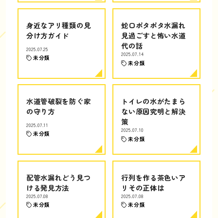
身近なアリ種類の見
蛇口ポタポタ水漏れ
分け方ガイド
見過ごすと怖い水道
代の話
2025.07.25
2025.07.14
未分類
未分類
水道管破裂を防ぐ家
トイレの水がたまら
の守り方
ない原因究明と解決
策
2025.07.11
2025.07.10
未分類
未分類
配管水漏れどう見つ
行列を作る茶色いア
ける発見方法
リその正体は
2025.07.08
2025.07.08
未分類
未分類