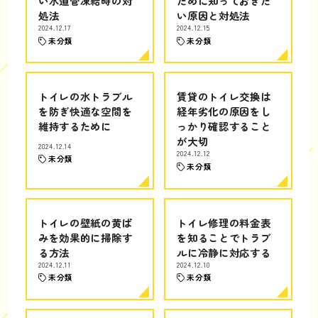
い水道管凍結時の対
ために知っておきた
処法
い原因と対処法
2024.12.17
2024.12.15
未分類
未分類
トイレの水トラブル
賃貸のトイレ交換は
を防ぎ快適な空間を
経年劣化の原因をし
維持するために
っかり確認すること
が大切
2024.12.14
2024.12.12
未分類
未分類
トイレの壁紙の黄ば
トイレ修理の料金表
みを効果的に掃除す
を知ることでトラブ
る方法
ルに冷静に対応する
2024.12.11
2024.12.10
未分類
未分類