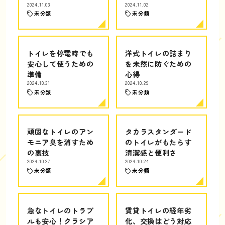
2024.11.03
2024.11.02
未分類
未分類
トイレを停電時でも
洋式トイレの詰まり
安心して使うための
を未然に防ぐための
準備
心得
2024.10.31
2024.10.29
未分類
未分類
頑固なトイレのアン
タカラスタンダード
モニア臭を消すため
のトイレがもたらす
の裏技
清潔感と便利さ
2024.10.27
2024.10.24
未分類
未分類
急なトイレのトラブ
賃貸トイレの経年劣
ルも安心！クラシア
化、交換はどう対応