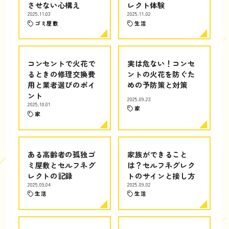
させない心構え
レクト体験
2025.11.03
2025.11.02
ゴミ屋敷
生活
コンセントで火花で
実は危ない！コンセ
るときの修理交換費
ントの火花を防ぐた
用と業者選びのポイ
めの予防策と対策
ント
2025.09.23
2025.10.01
家
家
ある高齢者の孤独ゴ
家族ができること
ミ屋敷とセルフネグ
は？セルフネグレク
レクトの記録
トのサインと接し方
2025.09.04
2025.09.02
生活
生活