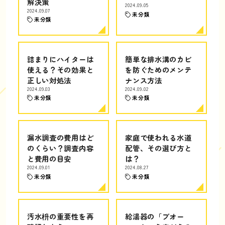
解決策
2024.09.05
2024.09.07
未分類
未分類
詰まりにハイターは
簡単な排水溝のカビ
使える？その効果と
を防ぐためのメンテ
正しい対処法
ナンス方法
2024.09.03
2024.09.02
未分類
未分類
漏水調査の費用はど
家庭で使われる水道
のくらい？調査内容
配管、その選び方と
と費用の目安
は？
2024.09.01
2024.08.27
未分類
未分類
汚水枡の重要性を再
給湯器の「ブオー