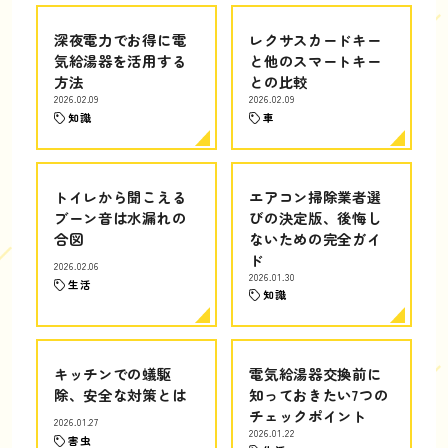
深夜電力でお得に電
レクサスカードキー
気給湯器を活用する
と他のスマートキー
方法
との比較
2026.02.09
2026.02.09
知識
車
トイレから聞こえる
エアコン掃除業者選
ブーン音は水漏れの
びの決定版、後悔し
合図
ないための完全ガイ
ド
2026.02.06
2026.01.30
生活
知識
キッチンでの蟻駆
電気給湯器交換前に
除、安全な対策とは
知っておきたい7つの
チェックポイント
2026.01.27
2026.01.22
害虫