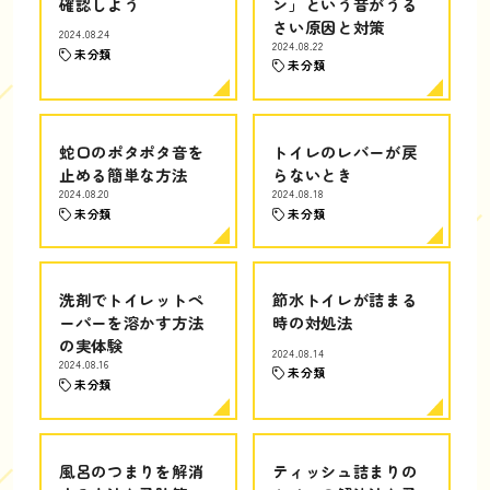
確認しよう
ン」という音がうる
さい原因と対策
2024.08.24
2024.08.22
未分類
未分類
蛇口のポタポタ音を
トイレのレバーが戻
止める簡単な方法
らないとき
2024.08.20
2024.08.18
未分類
未分類
洗剤でトイレットペ
節水トイレが詰まる
ーパーを溶かす方法
時の対処法
の実体験
2024.08.14
2024.08.16
未分類
未分類
風呂のつまりを解消
ティッシュ詰まりの