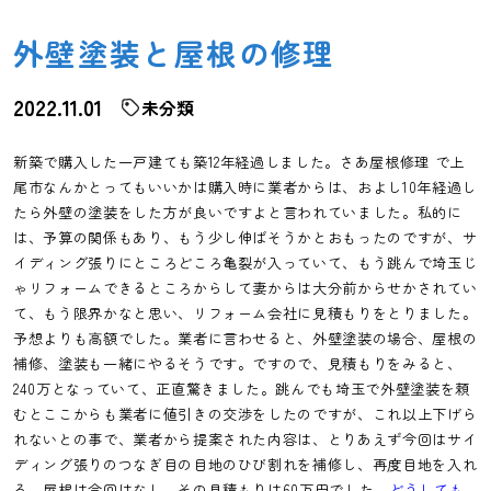
外壁塗装と屋根の修理
2022.11.01
未分類
新築で購入した一戸建ても築12年経過しました。さあ屋根修理 で上
尾市なんかとってもいいかは購入時に業者からは、およし10年経過し
たら外壁の塗装をした方が良いですよと言われていました。私的に
は、予算の関係もあり、もう少し伸ばそうかとおもったのですが、サ
イディング張りにところどころ亀裂が入っていて、もう跳んで埼玉じ
ゃリフォームできるところからして妻からは大分前からせかされてい
て、もう限界かなと思い、リフォーム会社に見積もりをとりました。
予想よりも高額でした。業者に言わせると、外壁塗装の場合、屋根の
補修、塗装も一緒にやるそうです。ですので、見積もりをみると、
240万となっていて、正直驚きました。跳んでも埼玉で外壁塗装を頼
むとここからも業者に値引きの交渉をしたのですが、これ以上下げら
れないとの事で、業者から提案された内容は、とりあえず今回はサイ
ディング張りのつなぎ目の目地のひび割れを補修し、再度目地を入れ
る。屋根は今回はなし。その見積もりは60万円でした。
どうしても