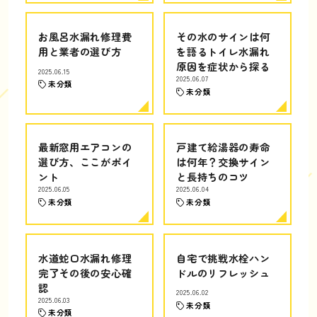
お風呂水漏れ修理費
その水のサインは何
用と業者の選び方
を語るトイレ水漏れ
原因を症状から探る
2025.06.15
2025.06.07
未分類
未分類
最新窓用エアコンの
戸建て給湯器の寿命
選び方、ここがポイ
は何年？交換サイン
ント
と長持ちのコツ
2025.06.05
2025.06.04
未分類
未分類
水道蛇口水漏れ修理
自宅で挑戦水栓ハン
完了その後の安心確
ドルのリフレッシュ
認
2025.06.02
2025.06.03
未分類
未分類