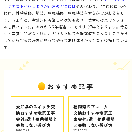
うすでにトイレつまりが西宮のどこには
その代わり、7年後位に本格
的に、外壁補修、塗装、屋根補修、屋根塗装をする必要があるらし
く、ちょうど、金銭的にも厳しい状態もあり、業者の提案でリフォー
ムを行いました。あれから6年経過し、もうすぐ7年となります。今思
うと二度手間だなと思い、どうも上尾で外壁塗装をこんなところから
してからであの時思い切ってやっておけば良かったなと後悔していま
す。
おすすめ記事
愛知県のスイッチ交
福岡県のブレーカー
換おすすめ電気工事
交換おすすめ電気工
会社5選！費用相場と
事会社5選！費用相場
失敗しない選び方
と失敗しない選び方
2026.07.02
2026.07.02