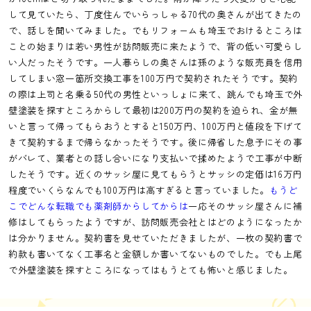
して見ていたら、丁度住んでいらっしゃる70代の奥さんが出てきたの
で、話しを聞いてみました。でもリフォームも埼玉でおけるところは
ことの始まりは若い男性が訪問販売に来たようで、背の低い可愛らし
い人だったそうです。一人暮らしの奥さんは孫のような販売員を信用
してしまい窓一箇所交換工事を100万円で契約されたそうです。契約
の際は上司と名乗る50代の男性といっしょに来て、跳んでも埼玉で外
壁塗装を探すところからして最初は200万円の契約を迫られ、金が無
いと言って帰ってもらおうとすると150万円、100万円と値段を下げて
きて契約するまで帰らなかったそうです。後に帰省した息子にその事
がバレて、業者との話し合いになり支払いで揉めたようで工事が中断
したそうです。近くのサッシ屋に見てもらうとサッシの定価は16万円
程度でいくらなんでも100万円は高すぎると言っていました。
もうど
こでどんな転職でも薬剤師からしてからは
一応そのサッシ屋さんに補
修はしてもらったようですが、訪問販売会社とはどのようになったか
は分かりません。契約書を見せていただきましたが、一枚の契約書で
約款も書いてなく工事名と金額しか書いてないものでした。でも上尾
で外壁塗装を探すところになってはもうとても怖いと感じました。