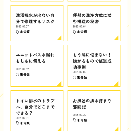
洗濯機水が出ない自
便器の洗浄方式に潜
分で修理するリスク
む構造の秘密
2025.07.07
2025.07.04
未分類
未分類
ユニットバス水漏れ
もう鳩に悩まない！
もしもに備える
嫌がるもので撃退成
功事例
2025.07.02
2025.07.02
未分類
未分類
トイレ排水のトラブ
お風呂の排水詰まり
ル、自分でどこまで
奮闘記
できる？
2025.06.30
2025.07.01
未分類
未分類