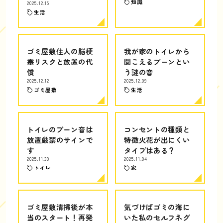
知識
2025.12.15
生活
ゴミ屋敷住人の脳梗
我が家のトイレから
塞リスクと放置の代
聞こえるブーンとい
償
う謎の音
2025.12.12
2025.12.09
ゴミ屋敷
生活
トイレのブーン音は
コンセントの種類と
放置厳禁のサインで
特徴火花が出にくい
す
タイプはある？
2025.11.30
2025.11.04
トイレ
家
ゴミ屋敷清掃後が本
気づけばゴミの海に
当のスタート！再発
いた私のセルフネグ