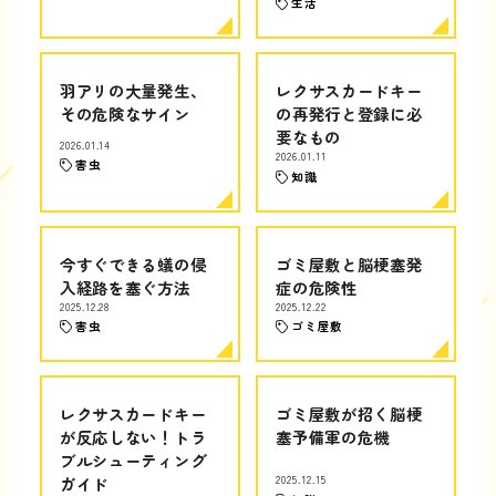
生活
羽アリの大量発生、
レクサスカードキー
その危険なサイン
の再発行と登録に必
要なもの
2026.01.14
2026.01.11
害虫
知識
今すぐできる蟻の侵
ゴミ屋敷と脳梗塞発
入経路を塞ぐ方法
症の危険性
2025.12.28
2025.12.22
害虫
ゴミ屋敷
レクサスカードキー
ゴミ屋敷が招く脳梗
が反応しない！トラ
塞予備軍の危機
ブルシューティング
ガイド
2025.12.15