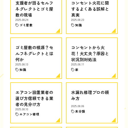
支援者が語るセルフ
コンセント火花に関
ネグレクトとゴミ屋
するよくある誤解と
敷の現場
真実
2025.08.24
2025.08.23
ゴミ屋敷
知識
ゴミ屋敷の根源？セ
コンセントから火
ルフネグレクトとは
花！大丈夫？原因と
何か
状況別対処法
2025.08.13
2025.08.11
知識
家
エアコン設置業者の
水漏れ修理プロの頼
選び方信頼できる業
み方
者の見分け方
2025.08.06
2025.08.10
未分類
エアコン修理