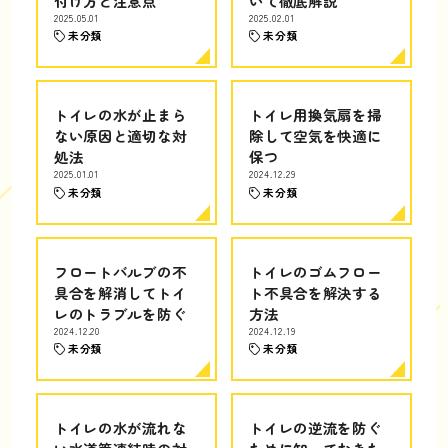
付け方と注意点
いて徹底解説
2025.05.01
2025.02.01
未分類
未分類
トイレの水が止まら
トイレ用換気扇を掃
ない原因と適切な対
除して空気を快適に
処法
保つ
2025.01.01
2024.12.29
未分類
未分類
フロートバルブの不
トイレのゴムフロー
具合を解消してトイ
ト不具合を解決する
レのトラブルを防ぐ
方法
2024.12.20
2024.12.19
未分類
未分類
トイレの水が流れな
トイレの逆流を防ぐ