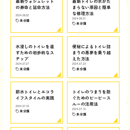
最新ウォシュレット
最新トイレの水がた
の寿命と延命方法
まらない原因と簡単
な修理方法
2024.08.02
2024.08.01
未分類
未分類
水浸しのトイレを直
便秘によるトイレ詰
すための初歩的なス
まりの悪夢を乗り越
テップ
えた方法
2024.07.27
2024.07.23
未分類
未分類
節水トイレとエコラ
トイレのつまりを防
イフスタイルの実践
ぐためのピーピース
ルーの活用法
2024.07.18
2024.07.16
未分類
未分類