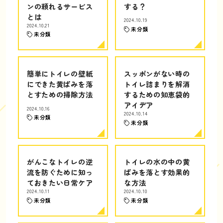
ンの頼れるサービス
する？
とは
2024.10.19
2024.10.21
未分類
未分類
簡単にトイレの壁紙
スッポンがない時の
にできた黄ばみを落
トイレ詰まりを解消
とすための掃除方法
するための知恵袋的
アイデア
2024.10.16
2024.10.14
未分類
未分類
がんこなトイレの逆
トイレの水の中の黄
流を防ぐために知っ
ばみを落とす効果的
ておきたい日常ケア
な方法
2024.10.11
2024.10.10
未分類
未分類