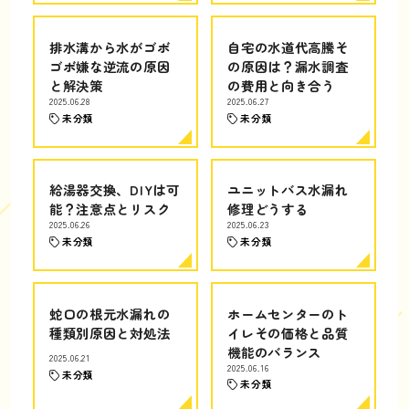
排水溝から水がゴボ
自宅の水道代高騰そ
ゴボ嫌な逆流の原因
の原因は？漏水調査
と解決策
の費用と向き合う
2025.06.28
2025.06.27
未分類
未分類
給湯器交換、DIYは可
ユニットバス水漏れ
能？注意点とリスク
修理どうする
2025.06.26
2025.06.23
未分類
未分類
蛇口の根元水漏れの
ホームセンターのト
種類別原因と対処法
イレその価格と品質
機能のバランス
2025.06.21
2025.06.16
未分類
未分類