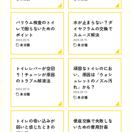
バリウム検査のトイ
水が止まらない？ダ
レで困らないための
イヤフラムの交換で
ポイント
スムーズ解決
2024.09.16
2024.09.15
未分類
未分類
トイレレバーが空回
頑固なトイレのにお
り！チェーンが原因
い、原因は「ウォシ
のトラブル解消法
ュレットのノズル汚
れ」かも？
2024.09.14
2024.09.13
未分類
未分類
トイレの吸い込みが
便座交換で失敗しな
弱いと感じたときの
いための費用計画