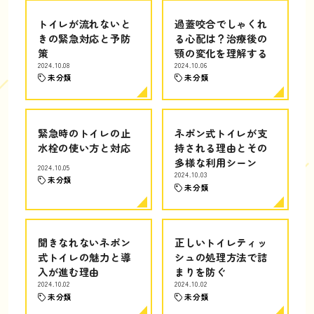
トイレが流れないと
過蓋咬合でしゃくれ
きの緊急対応と予防
る心配は？治療後の
策
顎の変化を理解する
2024.10.08
2024.10.06
未分類
未分類
緊急時のトイレの止
ネポン式トイレが支
水栓の使い方と対応
持される理由とその
多様な利用シーン
2024.10.05
2024.10.03
未分類
未分類
聞きなれないネポン
正しいトイレティッ
式トイレの魅力と導
シュの処理方法で詰
入が進む理由
まりを防ぐ
2024.10.02
2024.10.02
未分類
未分類