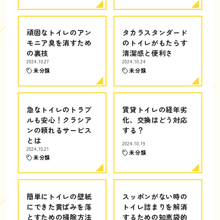
頑固なトイレのアン
タカラスタンダード
モニア臭を消すため
のトイレがもたらす
の裏技
清潔感と便利さ
2024.10.27
2024.10.24
未分類
未分類
急なトイレのトラブ
賃貸トイレの経年劣
ルも安心！クラシア
化、交換はどう対応
ンの頼れるサービス
する？
とは
2024.10.19
2024.10.21
未分類
未分類
簡単にトイレの壁紙
スッポンがない時の
にできた黄ばみを落
トイレ詰まりを解消
とすための掃除方法
するための知恵袋的