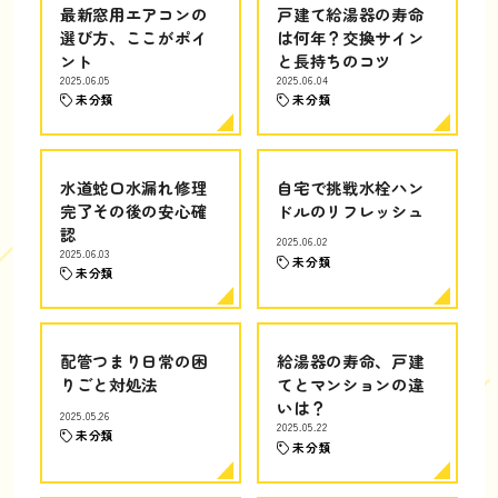
最新窓用エアコンの
戸建て給湯器の寿命
選び方、ここがポイ
は何年？交換サイン
ント
と長持ちのコツ
2025.06.05
2025.06.04
未分類
未分類
水道蛇口水漏れ修理
自宅で挑戦水栓ハン
完了その後の安心確
ドルのリフレッシュ
認
2025.06.02
2025.06.03
未分類
未分類
配管つまり日常の困
給湯器の寿命、戸建
りごと対処法
てとマンションの違
いは？
2025.05.26
2025.05.22
未分類
未分類