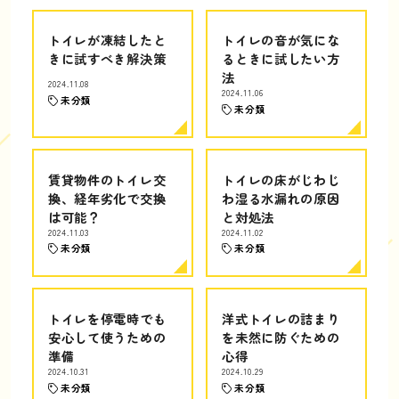
トイレが凍結したと
トイレの音が気にな
きに試すべき解決策
るときに試したい方
法
2024.11.08
2024.11.06
未分類
未分類
賃貸物件のトイレ交
トイレの床がじわじ
換、経年劣化で交換
わ湿る水漏れの原因
は可能？
と対処法
2024.11.03
2024.11.02
未分類
未分類
トイレを停電時でも
洋式トイレの詰まり
安心して使うための
を未然に防ぐための
準備
心得
2024.10.31
2024.10.29
未分類
未分類