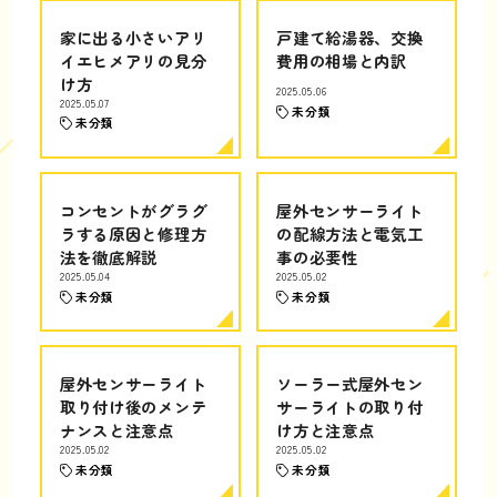
家に出る小さいアリ
戸建て給湯器、交換
イエヒメアリの見分
費用の相場と内訳
け方
2025.05.06
2025.05.07
未分類
未分類
コンセントがグラグ
屋外センサーライト
ラする原因と修理方
の配線方法と電気工
法を徹底解説
事の必要性
2025.05.04
2025.05.02
未分類
未分類
屋外センサーライト
ソーラー式屋外セン
取り付け後のメンテ
サーライトの取り付
ナンスと注意点
け方と注意点
2025.05.02
2025.05.02
未分類
未分類