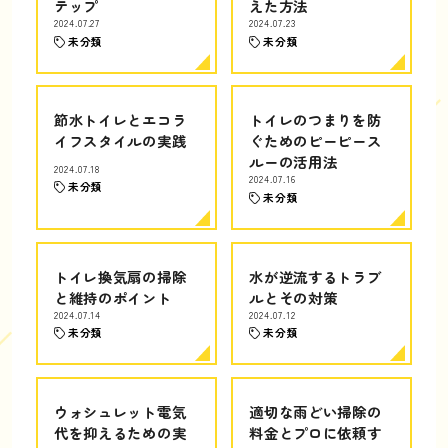
テップ
えた方法
2024.07.27
2024.07.23
未分類
未分類
節水トイレとエコラ
トイレのつまりを防
イフスタイルの実践
ぐためのピーピース
ルーの活用法
2024.07.18
2024.07.16
未分類
未分類
トイレ換気扇の掃除
水が逆流するトラブ
と維持のポイント
ルとその対策
2024.07.14
2024.07.12
未分類
未分類
ウォシュレット電気
適切な雨どい掃除の
代を抑えるための実
料金とプロに依頼す