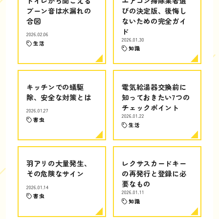
トイレから聞こえる
エアコン掃除業者選
ブーン音は水漏れの
びの決定版、後悔し
合図
ないための完全ガイ
ド
2026.02.06
2026.01.30
生活
知識
キッチンでの蟻駆
電気給湯器交換前に
除、安全な対策とは
知っておきたい7つの
チェックポイント
2026.01.27
2026.01.22
害虫
生活
羽アリの大量発生、
レクサスカードキー
その危険なサイン
の再発行と登録に必
要なもの
2026.01.14
2026.01.11
害虫
知識