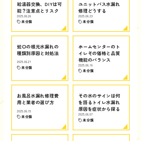
給湯器交換、DIYは可
ユニットバス水漏れ
能？注意点とリスク
修理どうする
2025.06.26
2025.06.23
未分類
未分類
蛇口の根元水漏れの
ホームセンターのト
種類別原因と対処法
イレその価格と品質
機能のバランス
2025.06.21
2025.06.16
未分類
未分類
お風呂水漏れ修理費
その水のサインは何
用と業者の選び方
を語るトイレ水漏れ
原因を症状から探る
2025.06.15
2025.06.07
未分類
未分類