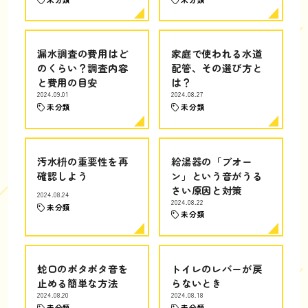
漏水調査の費用はど
家庭で使われる水道
のくらい？調査内容
配管、その選び方と
と費用の目安
は？
2024.09.01
2024.08.27
未分類
未分類
汚水枡の重要性を再
給湯器の「ブオー
確認しよう
ン」という音がうる
さい原因と対策
2024.08.24
2024.08.22
未分類
未分類
蛇口のポタポタ音を
トイレのレバーが戻
止める簡単な方法
らないとき
2024.08.20
2024.08.18
未分類
未分類