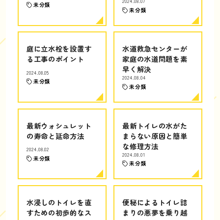
2024.08.07
未分類
未分類
庭に立水栓を設置す
水道救急センターが
る工事のポイント
家庭の水道問題を素
早く解決
2024.08.05
2024.08.04
未分類
未分類
最新ウォシュレット
最新トイレの水がた
の寿命と延命方法
まらない原因と簡単
な修理方法
2024.08.02
2024.08.01
未分類
未分類
水浸しのトイレを直
便秘によるトイレ詰
すための初歩的なス
まりの悪夢を乗り越