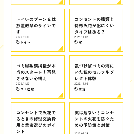
トイレのブーン音は
コンセントの種類と
放置厳禁のサインで
特徴火花が出にくい
す
タイプはある？
2025.11.30
2025.11.04
トイレ
家
ゴミ屋敷清掃後が本
気づけばゴミの海に
当のスタート！再発
いた私のセルフネグ
させない心構え
レクト体験
2025.11.03
2025.11.02
ゴミ屋敷
生活
コンセントで火花で
実は危ない！コンセ
るときの修理交換費
ントの火花を防ぐた
用と業者選びのポイ
めの予防策と対策
ント
2025.09.23