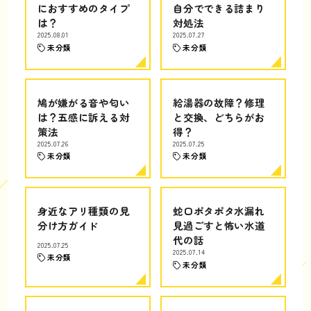
におすすめのタイプ
自分でできる詰まり
は？
対処法
2025.08.01
2025.07.27
未分類
未分類
鳩が嫌がる音や匂い
給湯器の故障？修理
は？五感に訴える対
と交換、どちらがお
策法
得？
2025.07.26
2025.07.25
未分類
未分類
身近なアリ種類の見
蛇口ポタポタ水漏れ
分け方ガイド
見過ごすと怖い水道
代の話
2025.07.25
2025.07.14
未分類
未分類