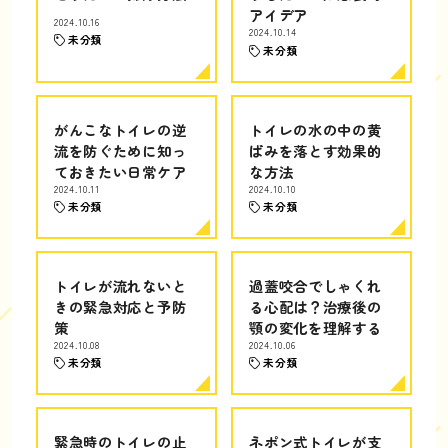
アイデア
2024.10.16
2024.10.14
未分類
未分類
がんこなトイレの逆
トイレの水の中の黄
流を防ぐために知っ
ばみを落とす効果的
ておきたい日常ケア
な方法
2024.10.11
2024.10.10
未分類
未分類
トイレが流れないと
過蓋咬合でしゃくれ
きの緊急対応と予防
る心配は？治療後の
策
顎の変化を理解する
2024.10.08
2024.10.06
未分類
未分類
緊急時のトイレの止
ネポン式トイレが支