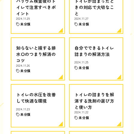
バリウム検査後のト
トイレが詰まったと
イレで注意すべきポ
きの対応で大切なこ
イント
と
2024.11.29
2024.11.27
未分類
未分類
知らないと損する排
自分でできるトイレ
水口のつまり解消の
詰まりの解消方法
コツ
2024.11.25
2024.11.26
未分類
未分類
トイレの水圧を改善
トイレの詰まりを解
して快適な環境
消する洗剤の選び方
と使い方
2024.11.23
2024.11.22
未分類
未分類