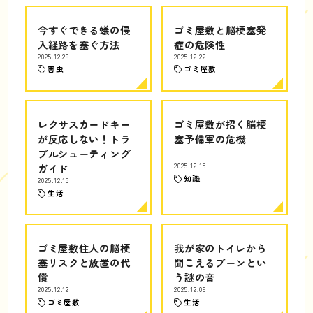
今すぐできる蟻の侵
ゴミ屋敷と脳梗塞発
入経路を塞ぐ方法
症の危険性
2025.12.28
2025.12.22
害虫
ゴミ屋敷
レクサスカードキー
ゴミ屋敷が招く脳梗
が反応しない！トラ
塞予備軍の危機
ブルシューティング
ガイド
2025.12.15
知識
2025.12.15
生活
ゴミ屋敷住人の脳梗
我が家のトイレから
塞リスクと放置の代
聞こえるブーンとい
償
う謎の音
2025.12.12
2025.12.09
ゴミ屋敷
生活