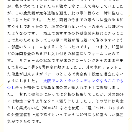
が、私を含めて子どもたちも独立し今は二人で暮らしていました
が、この度父親が定年退職を迎え、此の際に我らと一緒に住むこ
とになったのです。 ただ、両親の今までの暮らしは畳のある和
室ぐらしであったので、洋間の慣れないベットの暮らしは嫌だっ
たようなのです。 埼玉でおすすめの外壁塗装を頼むときっとこ
こで其のためもあってこの際に両親が落ち着いて住みやすいよう
に部屋のリフォームをすることにしたのです。 つまり、10畳ほ
どの洋間を畳のある押し入れ付きの和室にリフォームしたので
す。 リフォームの状況ですが床のフローリングをそのまま利用
して其の上に畳を8畳程度に敷きましたし、其の際にチョットし
た段差が出来ますがドアーのところで具合良く段差を目立たない
ようにしました。
大阪でレストランウェディングならここでも
少し
余った部分には簡単な床の間と物入れで上手に調整しまし
た。 其れに壁部分はかっては合板の板張りでしたが、其の部分
には和室に合うようなクロス張りにしましたし、その間には和室
らしく集成材の柱（90＊45）などを使用して建てつけ、おすすめ
の外壁塗装を上尾で探すといってからは如何にも和室らしい雰囲
気ができたのです。