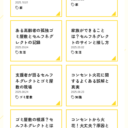
2025.10.01
家
家
ある高齢者の孤独ゴ
家族ができること
ミ屋敷とセルフネグ
は？セルフネグレク
レクトの記録
トのサインと接し方
2025.09.04
2025.09.02
生活
生活
支援者が語るセルフ
コンセント火花に関
ネグレクトとゴミ屋
するよくある誤解と
敷の現場
真実
2025.08.24
2025.08.23
ゴミ屋敷
知識
ゴミ屋敷の根源？セ
コンセントから火
ルフネグレクトとは
花！大丈夫？原因と