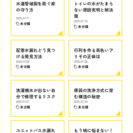
水道管破裂を防ぐ家
トイレの水がたまら
の守り方
ない原因究明と解決
策
2025.07.11
2025.07.10
未分類
未分類
配管水漏れどう見つ
行列を作る茶色いア
ける発見方法
リその正体は
2025.07.08
2025.07.08
未分類
未分類
洗濯機水が出ない自
便器の洗浄方式に潜
分で修理するリスク
む構造の秘密
2025.07.07
2025.07.04
未分類
未分類
ユニットバス水漏れ
もう鳩に悩まない！