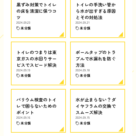
黒ずみ対策でトイレ
トイレの手洗い管か
の床を清潔に保つコ
ら水が出すぎる原因
ツ
とその対処法
2024.09.23
2024.09.21
未分類
未分類
トイレのつまりは東
ボールタップのトラ
京ガスの水回りサー
ブルで水漏れを防ぐ
ビスでスピード解決
方法
2024.09.19
2024.09.18
未分類
未分類
バリウム検査のトイ
水が止まらない？ダ
レで困らないための
イヤフラムの交換で
ポイント
スムーズ解決
2024.09.16
2024.09.15
未分類
未分類