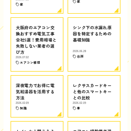
家
家
大阪府のエアコン交
シンク下の水漏れ原
換おすすめ電気工事
因を特定するための
会社5選！費用相場と
基礎知識
失敗しない業者の選
び方
2026.06.28
台所
2026.07.02
エアコン修理
深夜電力でお得に電
レクサスカードキー
気給湯器を活用する
と他のスマートキー
方法
との比較
2026.02.09
2026.02.09
知識
車