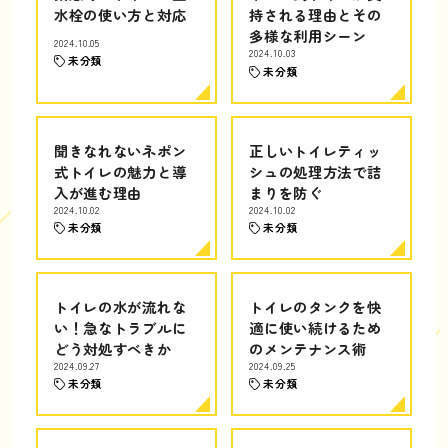
水栓の使い方と対応
持される理由とその
多様な利用シーン
2024.10.05
2024.10.03
未分類
未分類
聞きなれないネポン
正しいトイレティッ
式トイレの魅力と導
シュの処理方法で詰
入が進む理由
まりを防ぐ
2024.10.02
2024.10.02
未分類
未分類
トイレの水が流れな
トイレのタンクを快
い！急なトラブルに
適に使い続けるため
どう対処すべきか
のメンテナンス術
2024.09.27
2024.09.25
未分類
未分類