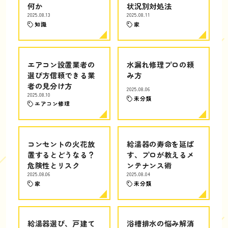
何か
状況別対処法
2025.08.13
2025.08.11
知識
家
エアコン設置業者の
水漏れ修理プロの頼
選び方信頼できる業
み方
者の見分け方
2025.08.06
2025.08.10
未分類
エアコン修理
コンセントの火花放
給湯器の寿命を延ば
置するとどうなる？
す、プロが教えるメ
危険性とリスク
ンテナンス術
2025.08.06
2025.08.04
家
未分類
給湯器選び、戸建て
浴槽排水の悩み解消