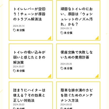
トイレレバーが空回
頑固なトイレのにお
り！チェーンが原因
い、原因は「ウォシ
のトラブル解消法
ュレットのノズル汚
れ」かも？
2024.09.14
2024.09.13
未分類
未分類
トイレの吸い込みが
便座交換で失敗しな
弱いと感じたときの
いための費用計画
解決策
2024.09.05
2024.09.07
未分類
未分類
詰まりにハイターは
簡単な排水溝のカビ
使える？その効果と
を防ぐためのメンテ
正しい対処法
ナンス方法
2024.09.03
2024.09.02
未分類
未分類