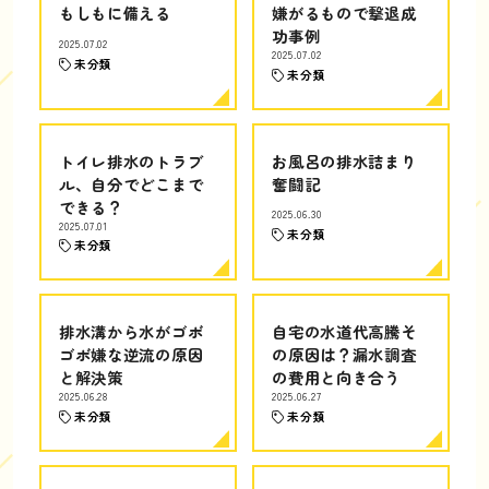
もしもに備える
嫌がるもので撃退成
功事例
2025.07.02
2025.07.02
未分類
未分類
トイレ排水のトラブ
お風呂の排水詰まり
ル、自分でどこまで
奮闘記
できる？
2025.06.30
2025.07.01
未分類
未分類
排水溝から水がゴボ
自宅の水道代高騰そ
ゴボ嫌な逆流の原因
の原因は？漏水調査
と解決策
の費用と向き合う
2025.06.28
2025.06.27
未分類
未分類