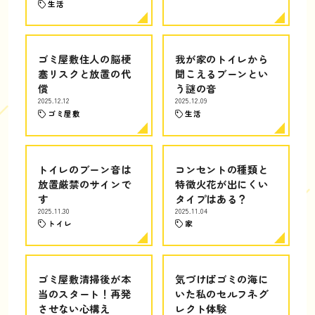
生活
ゴミ屋敷住人の脳梗
我が家のトイレから
塞リスクと放置の代
聞こえるブーンとい
償
う謎の音
2025.12.12
2025.12.09
ゴミ屋敷
生活
トイレのブーン音は
コンセントの種類と
放置厳禁のサインで
特徴火花が出にくい
す
タイプはある？
2025.11.30
2025.11.04
トイレ
家
ゴミ屋敷清掃後が本
気づけばゴミの海に
当のスタート！再発
いた私のセルフネグ
させない心構え
レクト体験