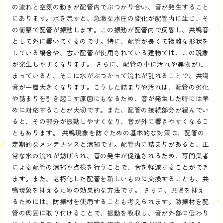
の流れと空気の動きが配管内でぶつかり合い、音が発生すること
にあります。水を流すと、急激な水圧の変化が配管内に生じ、そ
の衝撃で配管が振動します。この振動が配管内で反響し、共鳴音
として外に響いてくるのです。特に、配管が長くて複雑な形状を
している場合や、古い配管が使用されている建物では、この現象
が発生しやすくなります。 さらに、配管の中に汚れや異物がた
まっていると、そこに水がぶつかって流れが乱れることで、共鳴
音が一層大きくなります。こうした詰まりや汚れは、配管の劣化
や詰まりを引き起こす原因にもなるため、音が発生した時には早
めに対応することが大切です。また、配管の接続部分が緩んでい
ると、その部分が振動しやすくなり、音が外に響きやすくなるこ
ともあります。 共鳴現象を防ぐための基本的な対策は、配管の
定期的なメンテナンスと清掃です。配管内に詰まりがあると、正
常な水の流れが妨げられ、音の発生が促進されるため、専門業者
による配管の清掃や点検を行うことで、音を軽減することができ
ます。また、老朽化した配管を新しいものに交換することも、共
鳴現象を抑えるための効果的な方法です。 さらに、共鳴を抑え
るためには、防振材を使用することも考えられます。防振材を配
管の周囲に取り付けることで、振動を吸収し、音が外部に伝わり