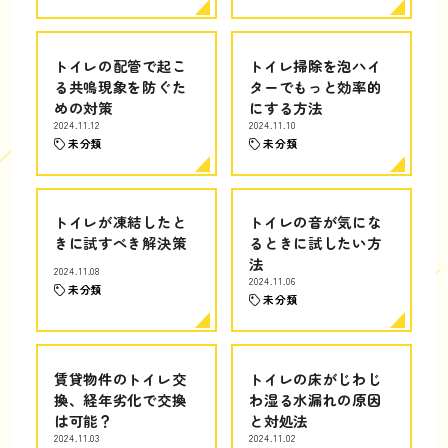
トイレの配管で起こ
トイレ掃除を泡ハイ
る共鳴現象を防ぐた
ターでもっと効率的
めの対策
にする方法
2024.11.12
2024.11.10
未分類
未分類
トイレが凍結したと
トイレの音が気にな
きに試すべき解決策
るときに試したい方
法
2024.11.08
2024.11.06
未分類
未分類
賃貸物件のトイレ交
トイレの床がじわじ
換、経年劣化で交換
わ湿る水漏れの原因
は可能？
と対処法
2024.11.03
2024.11.02