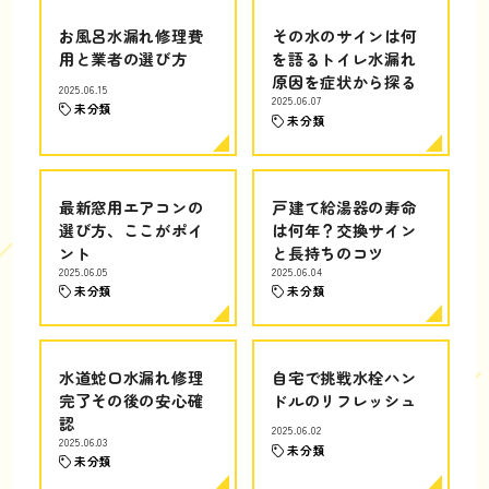
お風呂水漏れ修理費
その水のサインは何
用と業者の選び方
を語るトイレ水漏れ
原因を症状から探る
2025.06.15
2025.06.07
未分類
未分類
最新窓用エアコンの
戸建て給湯器の寿命
選び方、ここがポイ
は何年？交換サイン
ント
と長持ちのコツ
2025.06.05
2025.06.04
未分類
未分類
水道蛇口水漏れ修理
自宅で挑戦水栓ハン
完了その後の安心確
ドルのリフレッシュ
認
2025.06.02
2025.06.03
未分類
未分類