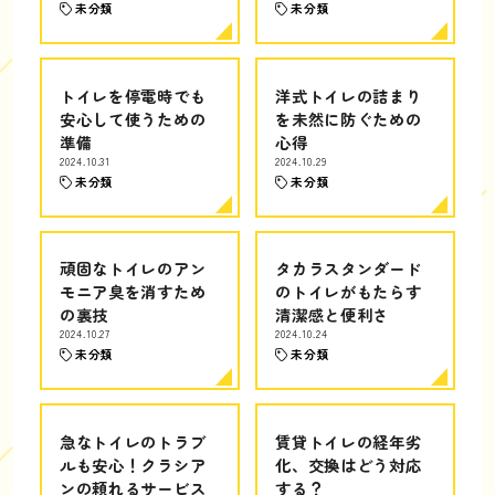
未分類
未分類
トイレを停電時でも
洋式トイレの詰まり
安心して使うための
を未然に防ぐための
準備
心得
2024.10.31
2024.10.29
未分類
未分類
頑固なトイレのアン
タカラスタンダード
モニア臭を消すため
のトイレがもたらす
の裏技
清潔感と便利さ
2024.10.27
2024.10.24
未分類
未分類
急なトイレのトラブ
賃貸トイレの経年劣
ルも安心！クラシア
化、交換はどう対応
ンの頼れるサービス
する？