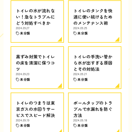
トイレの水が流れな
トイレのタンクを快
い！急なトラブルに
適に使い続けるため
どう対処すべきか
のメンテナンス術
2024.09.27
2024.09.25
未分類
未分類
黒ずみ対策でトイレ
トイレの手洗い管か
の床を清潔に保つコ
ら水が出すぎる原因
ツ
とその対処法
2024.09.23
2024.09.21
未分類
未分類
トイレのつまりは東
ボールタップのトラ
京ガスの水回りサー
ブルで水漏れを防ぐ
ビスでスピード解決
方法
2024.09.19
2024.09.18
未分類
未分類