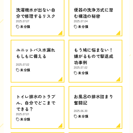
洗濯機水が出ない自
便器の洗浄方式に潜
分で修理するリスク
む構造の秘密
2025.07.07
2025.07.04
未分類
未分類
ユニットバス水漏れ
もう鳩に悩まない！
もしもに備える
嫌がるもので撃退成
功事例
2025.07.02
2025.07.02
未分類
未分類
トイレ排水のトラブ
お風呂の排水詰まり
ル、自分でどこまで
奮闘記
できる？
2025.06.30
2025.07.01
未分類
未分類