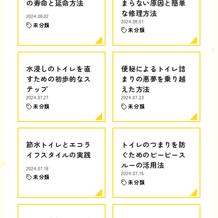
の寿命と延命方法
まらない原因と簡単
な修理方法
2024.08.02
2024.08.01
未分類
未分類
水浸しのトイレを直
便秘によるトイレ詰
すための初歩的なス
まりの悪夢を乗り越
テップ
えた方法
2024.07.27
2024.07.23
未分類
未分類
節水トイレとエコラ
トイレのつまりを防
イフスタイルの実践
ぐためのピーピース
ルーの活用法
2024.07.18
2024.07.16
未分類
未分類