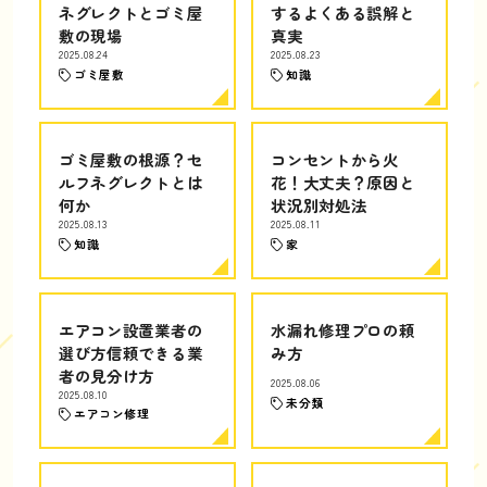
ネグレクトとゴミ屋
するよくある誤解と
敷の現場
真実
2025.08.24
2025.08.23
ゴミ屋敷
知識
ゴミ屋敷の根源？セ
コンセントから火
ルフネグレクトとは
花！大丈夫？原因と
何か
状況別対処法
2025.08.13
2025.08.11
知識
家
エアコン設置業者の
水漏れ修理プロの頼
選び方信頼できる業
み方
者の見分け方
2025.08.06
2025.08.10
未分類
エアコン修理