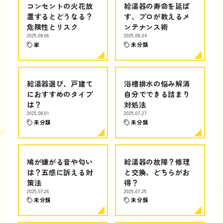
コンセントの火花放
給湯器の寿命を延ば
置するとどうなる？
す、プロが教えるメ
危険性とリスク
ンテナンス術
2025.08.06
2025.08.04
家
未分類
給湯器選び、戸建て
浴槽排水の悩み解消
におすすめのタイプ
自分でできる詰まり
は？
対処法
2025.08.01
2025.07.27
未分類
未分類
鳩が嫌がる音や匂い
給湯器の故障？修理
は？五感に訴える対
と交換、どちらがお
策法
得？
2025.07.26
2025.07.25
未分類
未分類