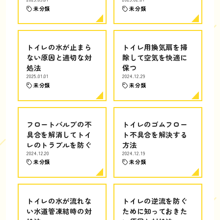
未分類
未分類
トイレの水が止まら
トイレ用換気扇を掃
ない原因と適切な対
除して空気を快適に
処法
保つ
2025.01.01
2024.12.29
未分類
未分類
フロートバルブの不
トイレのゴムフロー
具合を解消してトイ
ト不具合を解決する
レのトラブルを防ぐ
方法
2024.12.20
2024.12.19
未分類
未分類
トイレの水が流れな
トイレの逆流を防ぐ
い水道管凍結時の対
ために知っておきた