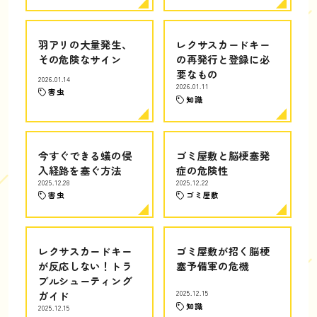
羽アリの大量発生、
レクサスカードキー
その危険なサイン
の再発行と登録に必
要なもの
2026.01.14
2026.01.11
害虫
知識
今すぐできる蟻の侵
ゴミ屋敷と脳梗塞発
入経路を塞ぐ方法
症の危険性
2025.12.28
2025.12.22
害虫
ゴミ屋敷
レクサスカードキー
ゴミ屋敷が招く脳梗
が反応しない！トラ
塞予備軍の危機
ブルシューティング
ガイド
2025.12.15
知識
2025.12.15