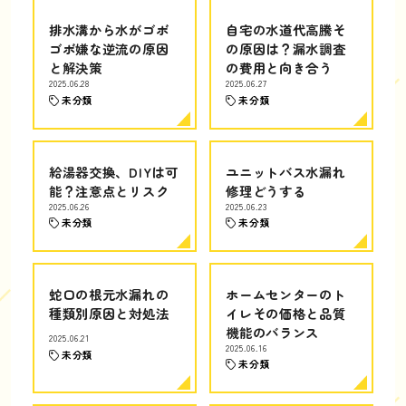
排水溝から水がゴボ
自宅の水道代高騰そ
ゴボ嫌な逆流の原因
の原因は？漏水調査
と解決策
の費用と向き合う
2025.06.28
2025.06.27
未分類
未分類
給湯器交換、DIYは可
ユニットバス水漏れ
能？注意点とリスク
修理どうする
2025.06.26
2025.06.23
未分類
未分類
蛇口の根元水漏れの
ホームセンターのト
種類別原因と対処法
イレその価格と品質
機能のバランス
2025.06.21
2025.06.16
未分類
未分類