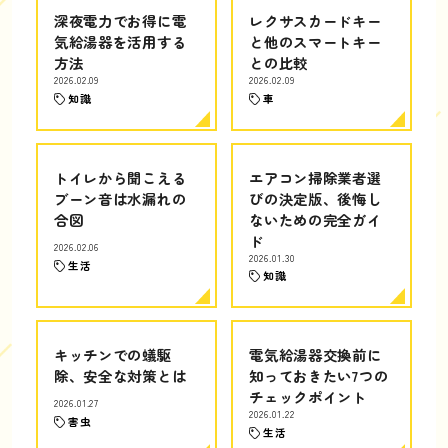
深夜電力でお得に電
レクサスカードキー
気給湯器を活用する
と他のスマートキー
方法
との比較
2026.02.09
2026.02.09
知識
車
トイレから聞こえる
エアコン掃除業者選
ブーン音は水漏れの
びの決定版、後悔し
合図
ないための完全ガイ
ド
2026.02.06
2026.01.30
生活
知識
キッチンでの蟻駆
電気給湯器交換前に
除、安全な対策とは
知っておきたい7つの
チェックポイント
2026.01.27
2026.01.22
害虫
生活