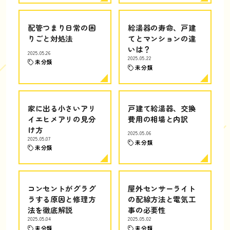
配管つまり日常の困
給湯器の寿命、戸建
りごと対処法
てとマンションの違
いは？
2025.05.26
2025.05.22
未分類
未分類
家に出る小さいアリ
戸建て給湯器、交換
イエヒメアリの見分
費用の相場と内訳
け方
2025.05.06
2025.05.07
未分類
未分類
コンセントがグラグ
屋外センサーライト
ラする原因と修理方
の配線方法と電気工
法を徹底解説
事の必要性
2025.05.04
2025.05.02
未分類
未分類