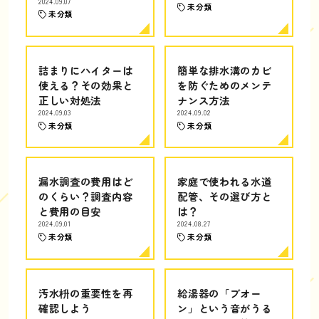
2024.09.07
未分類
未分類
詰まりにハイターは
簡単な排水溝のカビ
使える？その効果と
を防ぐためのメンテ
正しい対処法
ナンス方法
2024.09.03
2024.09.02
未分類
未分類
漏水調査の費用はど
家庭で使われる水道
のくらい？調査内容
配管、その選び方と
と費用の目安
は？
2024.09.01
2024.08.27
未分類
未分類
汚水枡の重要性を再
給湯器の「ブオー
確認しよう
ン」という音がうる