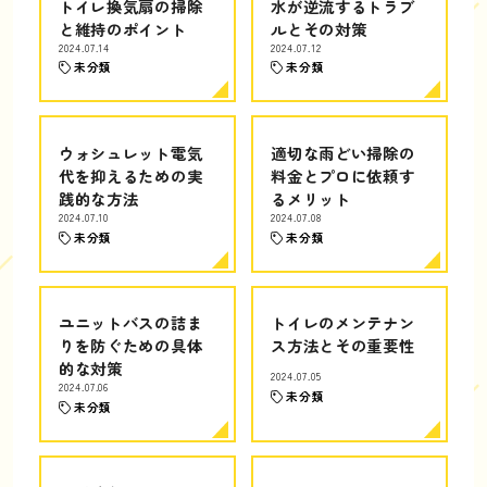
トイレ換気扇の掃除
水が逆流するトラブ
と維持のポイント
ルとその対策
2024.07.14
2024.07.12
未分類
未分類
ウォシュレット電気
適切な雨どい掃除の
代を抑えるための実
料金とプロに依頼す
践的な方法
るメリット
2024.07.10
2024.07.08
未分類
未分類
ユニットバスの詰ま
トイレのメンテナン
りを防ぐための具体
ス方法とその重要性
的な対策
2024.07.05
2024.07.06
未分類
未分類