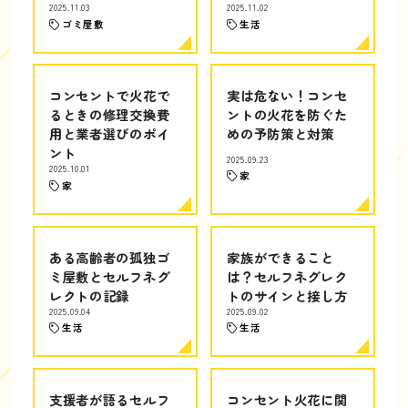
2025.11.03
2025.11.02
ゴミ屋敷
生活
コンセントで火花で
実は危ない！コンセ
るときの修理交換費
ントの火花を防ぐた
用と業者選びのポイ
めの予防策と対策
ント
2025.09.23
2025.10.01
家
家
ある高齢者の孤独ゴ
家族ができること
ミ屋敷とセルフネグ
は？セルフネグレク
レクトの記録
トのサインと接し方
2025.09.04
2025.09.02
生活
生活
支援者が語るセルフ
コンセント火花に関