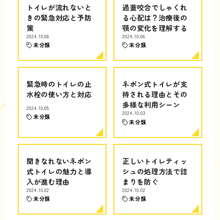
トイレが流れないと
過蓋咬合でしゃくれ
きの緊急対応と予防
る心配は？治療後の
策
顎の変化を理解する
2024.10.08
2024.10.06
未分類
未分類
緊急時のトイレの止
ネポン式トイレが支
水栓の使い方と対応
持される理由とその
多様な利用シーン
2024.10.05
2024.10.03
未分類
未分類
聞きなれないネポン
正しいトイレティッ
式トイレの魅力と導
シュの処理方法で詰
入が進む理由
まりを防ぐ
2024.10.02
2024.10.02
未分類
未分類