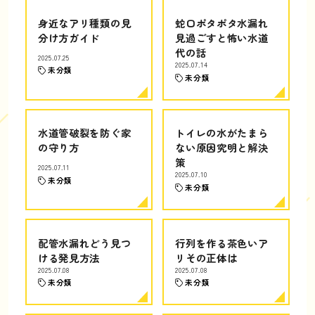
身近なアリ種類の見
蛇口ポタポタ水漏れ
分け方ガイド
見過ごすと怖い水道
代の話
2025.07.25
2025.07.14
未分類
未分類
水道管破裂を防ぐ家
トイレの水がたまら
の守り方
ない原因究明と解決
策
2025.07.11
2025.07.10
未分類
未分類
配管水漏れどう見つ
行列を作る茶色いア
ける発見方法
リその正体は
2025.07.08
2025.07.08
未分類
未分類