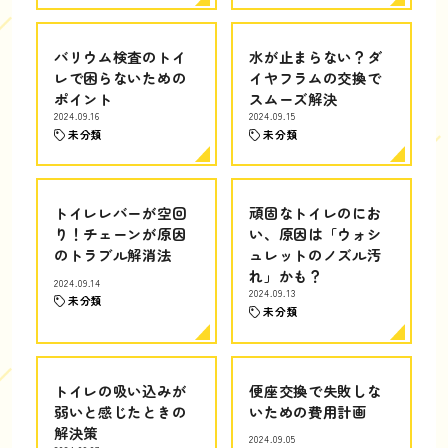
バリウム検査のトイ
水が止まらない？ダ
レで困らないための
イヤフラムの交換で
ポイント
スムーズ解決
2024.09.16
2024.09.15
未分類
未分類
トイレレバーが空回
頑固なトイレのにお
り！チェーンが原因
い、原因は「ウォシ
のトラブル解消法
ュレットのノズル汚
れ」かも？
2024.09.14
2024.09.13
未分類
未分類
トイレの吸い込みが
便座交換で失敗しな
弱いと感じたときの
いための費用計画
解決策
2024.09.05