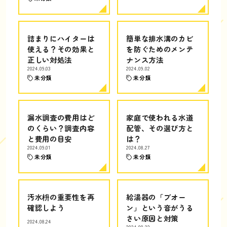
詰まりにハイターは
簡単な排水溝のカビ
使える？その効果と
を防ぐためのメンテ
正しい対処法
ナンス方法
2024.09.03
2024.09.02
未分類
未分類
漏水調査の費用はど
家庭で使われる水道
のくらい？調査内容
配管、その選び方と
と費用の目安
は？
2024.09.01
2024.08.27
未分類
未分類
汚水枡の重要性を再
給湯器の「ブオー
確認しよう
ン」という音がうる
さい原因と対策
2024.08.24
2024.08.22