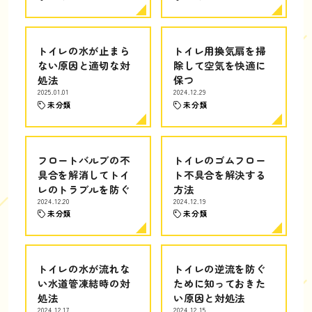
トイレの水が止まら
トイレ用換気扇を掃
ない原因と適切な対
除して空気を快適に
処法
保つ
2025.01.01
2024.12.29
未分類
未分類
フロートバルブの不
トイレのゴムフロー
具合を解消してトイ
ト不具合を解決する
レのトラブルを防ぐ
方法
2024.12.20
2024.12.19
未分類
未分類
トイレの水が流れな
トイレの逆流を防ぐ
い水道管凍結時の対
ために知っておきた
処法
い原因と対処法
2024.12.17
2024.12.15