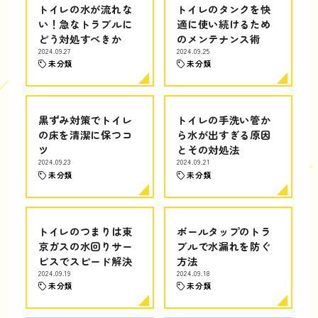
トイレの水が流れな
トイレのタンクを快
い！急なトラブルに
適に使い続けるため
どう対処すべきか
のメンテナンス術
2024.09.27
2024.09.25
未分類
未分類
黒ずみ対策でトイレ
トイレの手洗い管か
の床を清潔に保つコ
ら水が出すぎる原因
ツ
とその対処法
2024.09.23
2024.09.21
未分類
未分類
トイレのつまりは東
ボールタップのトラ
京ガスの水回りサー
ブルで水漏れを防ぐ
ビスでスピード解決
方法
2024.09.19
2024.09.18
未分類
未分類