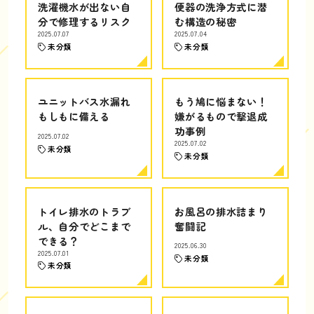
洗濯機水が出ない自
便器の洗浄方式に潜
分で修理するリスク
む構造の秘密
2025.07.07
2025.07.04
未分類
未分類
ユニットバス水漏れ
もう鳩に悩まない！
もしもに備える
嫌がるもので撃退成
功事例
2025.07.02
2025.07.02
未分類
未分類
トイレ排水のトラブ
お風呂の排水詰まり
ル、自分でどこまで
奮闘記
できる？
2025.06.30
2025.07.01
未分類
未分類