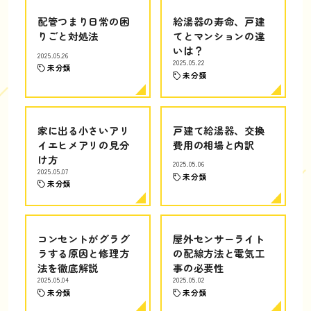
配管つまり日常の困
給湯器の寿命、戸建
りごと対処法
てとマンションの違
いは？
2025.05.26
2025.05.22
未分類
未分類
家に出る小さいアリ
戸建て給湯器、交換
イエヒメアリの見分
費用の相場と内訳
け方
2025.05.06
2025.05.07
未分類
未分類
コンセントがグラグ
屋外センサーライト
ラする原因と修理方
の配線方法と電気工
法を徹底解説
事の必要性
2025.05.04
2025.05.02
未分類
未分類