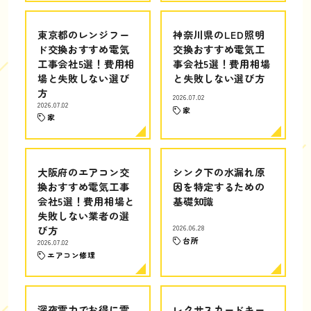
東京都のレンジフー
神奈川県のLED照明
ド交換おすすめ電気
交換おすすめ電気工
工事会社5選！費用相
事会社5選！費用相場
場と失敗しない選び
と失敗しない選び方
方
2026.07.02
2026.07.02
家
家
大阪府のエアコン交
シンク下の水漏れ原
換おすすめ電気工事
因を特定するための
会社5選！費用相場と
基礎知識
失敗しない業者の選
び方
2026.06.28
台所
2026.07.02
エアコン修理
深夜電力でお得に電
レクサスカードキー