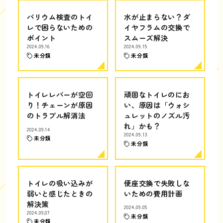
バリウム検査のトイ
水が止まらない？ダ
レで困らないための
イヤフラムの交換で
ポイント
スムーズ解決
2024.09.16
2024.09.15
未分類
未分類
トイレレバーが空回
頑固なトイレのにお
り！チェーンが原因
い、原因は「ウォシ
のトラブル解消法
ュレットのノズル汚
れ」かも？
2024.09.14
2024.09.13
未分類
未分類
トイレの吸い込みが
便座交換で失敗しな
弱いと感じたときの
いための費用計画
解決策
2024.09.05
2024.09.07
未分類
未分類