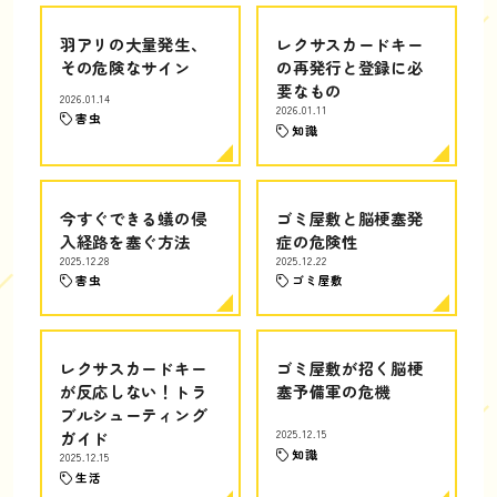
羽アリの大量発生、
レクサスカードキー
その危険なサイン
の再発行と登録に必
要なもの
2026.01.14
2026.01.11
害虫
知識
今すぐできる蟻の侵
ゴミ屋敷と脳梗塞発
入経路を塞ぐ方法
症の危険性
2025.12.28
2025.12.22
害虫
ゴミ屋敷
レクサスカードキー
ゴミ屋敷が招く脳梗
が反応しない！トラ
塞予備軍の危機
ブルシューティング
ガイド
2025.12.15
知識
2025.12.15
生活