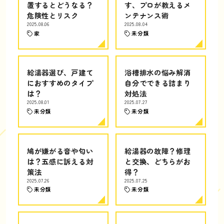
置するとどうなる？
す、プロが教えるメ
危険性とリスク
ンテナンス術
2025.08.06
2025.08.04
家
未分類
給湯器選び、戸建て
浴槽排水の悩み解消
におすすめのタイプ
自分でできる詰まり
は？
対処法
2025.08.01
2025.07.27
未分類
未分類
鳩が嫌がる音や匂い
給湯器の故障？修理
は？五感に訴える対
と交換、どちらがお
策法
得？
2025.07.26
2025.07.25
未分類
未分類