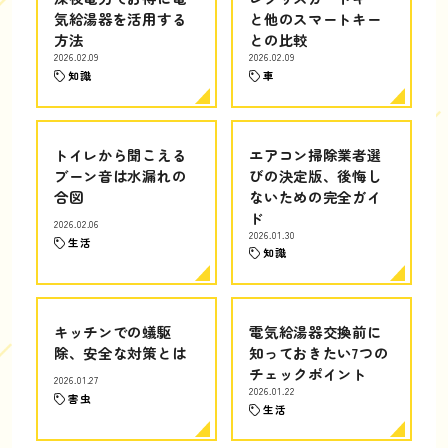
気給湯器を活用する
と他のスマートキー
方法
との比較
2026.02.09
2026.02.09
知識
車
トイレから聞こえる
エアコン掃除業者選
ブーン音は水漏れの
びの決定版、後悔し
合図
ないための完全ガイ
ド
2026.02.06
2026.01.30
生活
知識
キッチンでの蟻駆
電気給湯器交換前に
除、安全な対策とは
知っておきたい7つの
チェックポイント
2026.01.27
2026.01.22
害虫
生活