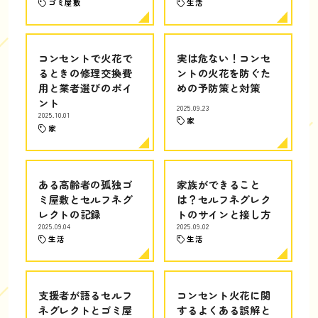
ゴミ屋敷
生活
コンセントで火花で
実は危ない！コンセ
るときの修理交換費
ントの火花を防ぐた
用と業者選びのポイ
めの予防策と対策
ント
2025.09.23
2025.10.01
家
家
ある高齢者の孤独ゴ
家族ができること
ミ屋敷とセルフネグ
は？セルフネグレク
レクトの記録
トのサインと接し方
2025.09.04
2025.09.02
生活
生活
支援者が語るセルフ
コンセント火花に関
ネグレクトとゴミ屋
するよくある誤解と