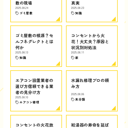
敷の現場
真実
2025.08.24
2025.08.23
ゴミ屋敷
知識
ゴミ屋敷の根源？セ
コンセントから火
ルフネグレクトとは
花！大丈夫？原因と
何か
状況別対処法
2025.08.13
2025.08.11
知識
家
エアコン設置業者の
水漏れ修理プロの頼
選び方信頼できる業
み方
者の見分け方
2025.08.06
2025.08.10
未分類
エアコン修理
コンセントの火花放
給湯器の寿命を延ば