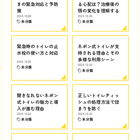
きの緊急対応と予防
る心配は？治療後の
策
顎の変化を理解する
2024.10.08
2024.10.06
未分類
未分類
緊急時のトイレの止
ネポン式トイレが支
水栓の使い方と対応
持される理由とその
多様な利用シーン
2024.10.05
2024.10.03
未分類
未分類
聞きなれないネポン
正しいトイレティッ
式トイレの魅力と導
シュの処理方法で詰
入が進む理由
まりを防ぐ
2024.10.02
2024.10.02
未分類
未分類