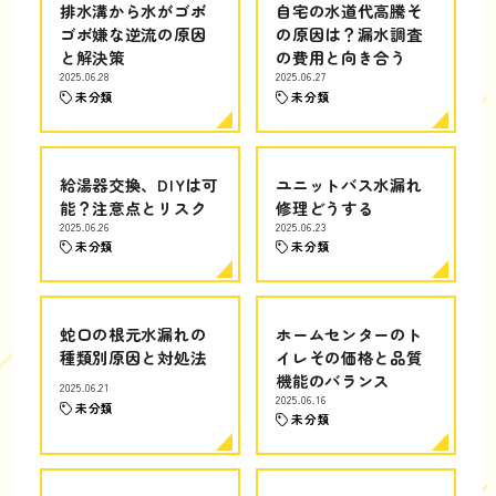
排水溝から水がゴボ
自宅の水道代高騰そ
ゴボ嫌な逆流の原因
の原因は？漏水調査
と解決策
の費用と向き合う
2025.06.28
2025.06.27
未分類
未分類
給湯器交換、DIYは可
ユニットバス水漏れ
能？注意点とリスク
修理どうする
2025.06.26
2025.06.23
未分類
未分類
蛇口の根元水漏れの
ホームセンターのト
種類別原因と対処法
イレその価格と品質
機能のバランス
2025.06.21
2025.06.16
未分類
未分類