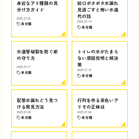
身近なアリ種類の見
蛇口ポタポタ水漏れ
分け方ガイド
見過ごすと怖い水道
代の話
2025.07.25
2025.07.14
未分類
未分類
水道管破裂を防ぐ家
トイレの水がたまら
の守り方
ない原因究明と解決
策
2025.07.11
2025.07.10
未分類
未分類
配管水漏れどう見つ
行列を作る茶色いア
ける発見方法
リその正体は
2025.07.08
2025.07.08
未分類
未分類