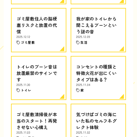
ゴミ屋敷住人の脳梗
我が家のトイレから
塞リスクと放置の代
聞こえるブーンとい
償
う謎の音
2025.12.12
2025.12.09
ゴミ屋敷
生活
トイレのブーン音は
コンセントの種類と
放置厳禁のサインで
特徴火花が出にくい
す
タイプはある？
2025.11.30
2025.11.04
トイレ
家
ゴミ屋敷清掃後が本
気づけばゴミの海に
当のスタート！再発
いた私のセルフネグ
させない心構え
レクト体験
2025.11.03
2025.11.02