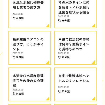
お風呂水漏れ修理費
その水のサインは何
用と業者の選び方
を語るトイレ水漏れ
原因を症状から探る
2025.06.15
2025.06.07
未分類
未分類
最新窓用エアコンの
戸建て給湯器の寿命
選び方、ここがポイ
は何年？交換サイン
ント
と長持ちのコツ
2025.06.05
2025.06.04
未分類
未分類
水道蛇口水漏れ修理
自宅で挑戦水栓ハン
完了その後の安心確
ドルのリフレッシュ
認
2025.06.02
2025.06.03
未分類
未分類