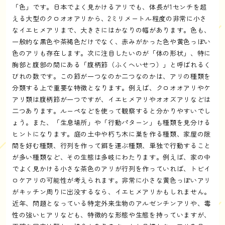
「色」です。日本でよく見かけるアリでも、体長が1センチを超
える大型のクロオオアリから、2ミリメートル程度の非常に小さ
なイエヒメアリまで、大きさにはかなりの幅があります。色も、
一般的な黒色や茶褐色だけでなく、赤みがかった色や黄色っぽい
色のアリも存在します。次に注目したいのが「体の形状」、特に
胸部と腹部の間にある「腹柄節（ふくへいせつ）」と呼ばれるく
びれの数です。この節が一つなのか二つなのかは、アリの種類を
分類する上で重要な特徴となります。例えば、クロオオアリやケ
アリ類は腹柄節が一つですが、イエヒメアリやオオズアリなどは
二つあります。ルーペなどを使って観察すると分かりやすいでし
ょう。また、「生息場所」や「行動パターン」も種類を見分ける
ヒントになります。庭の土中や朽ち木に巣を作る種類、家屋の隙
間を好む種類、行列を作って餌を運ぶ種類、単独で行動すること
が多い種類など、その生態は多岐にわたります。例えば、家の中
でよく見かける小さな茶色のアリが行列を作っていれば、トビイ
ロケアリの可能性が考えられます。非常に小さな黄色っぽいアリ
がキッチン周りに出没するなら、イエヒメアリかもしれません。
近年、問題となっている特定外来生物のアルゼンチンアリや、毒
性の強いヒアリなども、特徴的な形態や生態を持っていますが、